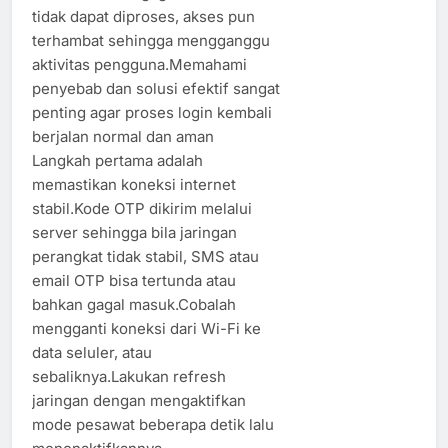
tidak dapat diproses, akses pun
terhambat sehingga mengganggu
aktivitas pengguna.Memahami
penyebab dan solusi efektif sangat
penting agar proses login kembali
berjalan normal dan aman
Langkah pertama adalah
memastikan koneksi internet
stabil.Kode OTP dikirim melalui
server sehingga bila jaringan
perangkat tidak stabil, SMS atau
email OTP bisa tertunda atau
bahkan gagal masuk.Cobalah
mengganti koneksi dari Wi-Fi ke
data seluler, atau
sebaliknya.Lakukan refresh
jaringan dengan mengaktifkan
mode pesawat beberapa detik lalu