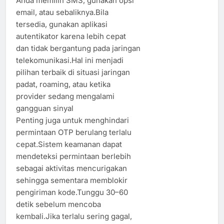
Anda memilih SMS, gunakan opsi
email, atau sebaliknya.Bila
tersedia, gunakan aplikasi
autentikator karena lebih cepat
dan tidak bergantung pada jaringan
telekomunikasi.Hal ini menjadi
pilihan terbaik di situasi jaringan
padat, roaming, atau ketika
provider sedang mengalami
gangguan sinyal
Penting juga untuk menghindari
permintaan OTP berulang terlalu
cepat.Sistem keamanan dapat
mendeteksi permintaan berlebih
sebagai aktivitas mencurigakan
sehingga sementara memblokir
pengiriman kode.Tunggu 30–60
detik sebelum mencoba
kembali.Jika terlalu sering gagal,