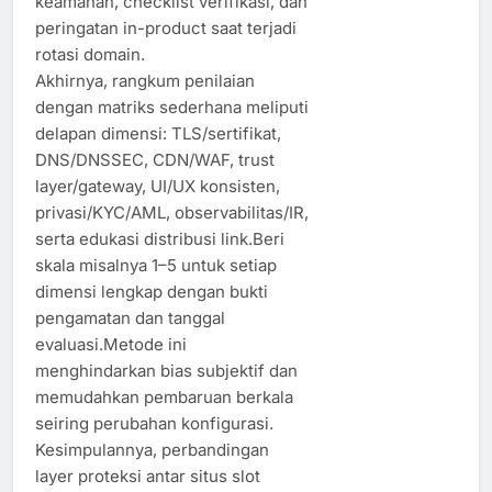
keamanan, checklist verifikasi, dan
peringatan in-product saat terjadi
rotasi domain.
Akhirnya, rangkum penilaian
dengan matriks sederhana meliputi
delapan dimensi: TLS/sertifikat,
DNS/DNSSEC, CDN/WAF, trust
layer/gateway, UI/UX konsisten,
privasi/KYC/AML, observabilitas/IR,
serta edukasi distribusi link.Beri
skala misalnya 1–5 untuk setiap
dimensi lengkap dengan bukti
pengamatan dan tanggal
evaluasi.Metode ini
menghindarkan bias subjektif dan
memudahkan pembaruan berkala
seiring perubahan konfigurasi.
Kesimpulannya, perbandingan
layer proteksi antar situs slot