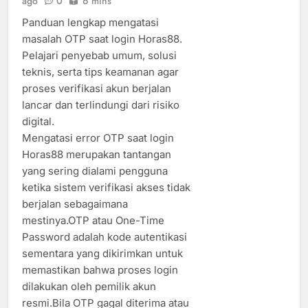
ago
0
6 mins
Panduan lengkap mengatasi
masalah OTP saat login Horas88.
Pelajari penyebab umum, solusi
teknis, serta tips keamanan agar
proses verifikasi akun berjalan
lancar dan terlindungi dari risiko
digital.
Mengatasi error OTP saat login
Horas88 merupakan tantangan
yang sering dialami pengguna
ketika sistem verifikasi akses tidak
berjalan sebagaimana
mestinya.OTP atau One-Time
Password adalah kode autentikasi
sementara yang dikirimkan untuk
memastikan bahwa proses login
dilakukan oleh pemilik akun
resmi.Bila OTP gagal diterima atau