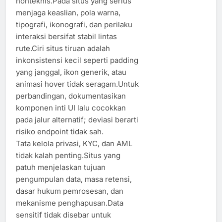
nonteknis.Pada situs yang serius
menjaga keaslian, pola warna,
tipografi, ikonografi, dan perilaku
interaksi bersifat stabil lintas
rute.Ciri situs tiruan adalah
inkonsistensi kecil seperti padding
yang janggal, ikon generik, atau
animasi hover tidak seragam.Untuk
perbandingan, dokumentasikan
komponen inti UI lalu cocokkan
pada jalur alternatif; deviasi berarti
risiko endpoint tidak sah.
Tata kelola privasi, KYC, dan AML
tidak kalah penting.Situs yang
patuh menjelaskan tujuan
pengumpulan data, masa retensi,
dasar hukum pemrosesan, dan
mekanisme penghapusan.Data
sensitif tidak disebar untuk