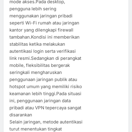
mode akses.Pada desktop,
pengguna lebih sering
menggunakan jaringan pribadi
seperti Wi-Fi rumah atau jaringan
kantor yang dilengkapi firewall
tambahan.Kondisi ini memberikan
stabilitas ketika melakukan
autentikasi login serta verifikasi
link resmi.Sedangkan di perangkat
mobile, fleksibilitas bergerak
seringkali mengharuskan
penggunaan jaringan publik atau
hotspot umum yang memiliki risiko
keamanan lebih tinggi.Pada situasi
ini, penggunaan jaringan data
pribadi atau VPN tepercaya sangat
disarankan
Selain jaringan, metode autentikasi
turut menentukan tingkat