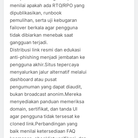
menilai apakah ada RTO/RPO yang
dipublikasikan, runbook
pemulihan, serta uji kebugaran
failover berkala agar pengguna
tidak dibiarkan menebak saat
gangguan terjadi.
Distribusi link resmi dan edukasi
anti-phishing menjadi jembatan ke
pengguna akhir.Situs tepercaya
menyalurkan jalur alternatif melalui
dashboard atau pusat
pengumuman yang dapat diaudit,
bukan broadcast anonim.Mereka
menyediakan panduan memeriksa
domain, sertifikat, dan tanda UI
agar pengguna tidak tersesat ke
cloned link.Perbandingan yang
baik menilai ketersediaan FAQ