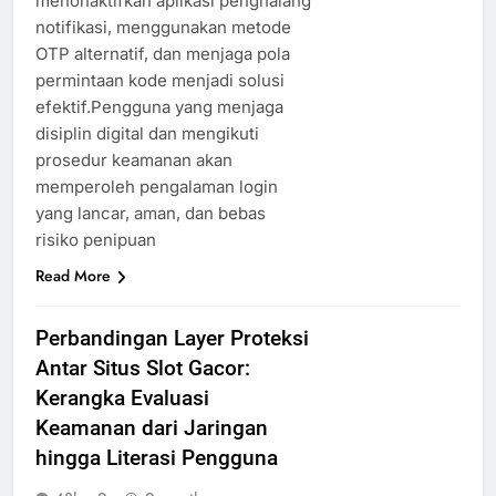
menonaktifkan aplikasi penghalang
notifikasi, menggunakan metode
OTP alternatif, dan menjaga pola
permintaan kode menjadi solusi
efektif.Pengguna yang menjaga
disiplin digital dan mengikuti
prosedur keamanan akan
memperoleh pengalaman login
yang lancar, aman, dan bebas
risiko penipuan
Read More
Perbandingan Layer Proteksi
Antar Situs Slot Gacor:
Kerangka Evaluasi
Keamanan dari Jaringan
hingga Literasi Pengguna