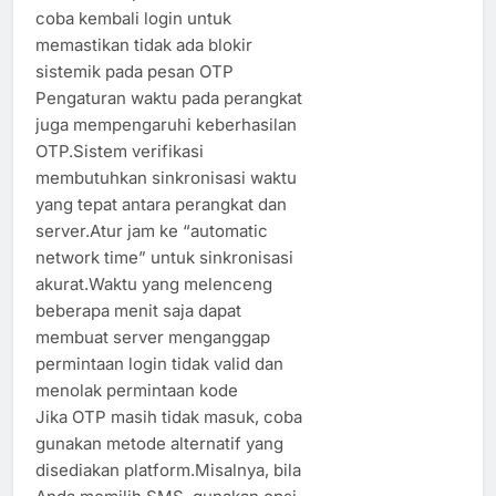
coba kembali login untuk
memastikan tidak ada blokir
sistemik pada pesan OTP
Pengaturan waktu pada perangkat
juga mempengaruhi keberhasilan
OTP.Sistem verifikasi
membutuhkan sinkronisasi waktu
yang tepat antara perangkat dan
server.Atur jam ke “automatic
network time” untuk sinkronisasi
akurat.Waktu yang melenceng
beberapa menit saja dapat
membuat server menganggap
permintaan login tidak valid dan
menolak permintaan kode
Jika OTP masih tidak masuk, coba
gunakan metode alternatif yang
disediakan platform.Misalnya, bila