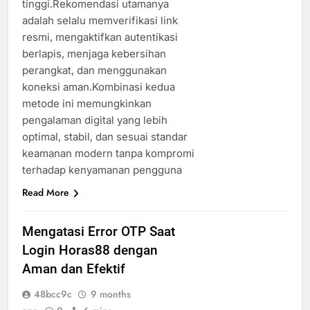
tinggi.Rekomendasi utamanya
adalah selalu memverifikasi link
resmi, mengaktifkan autentikasi
berlapis, menjaga kebersihan
perangkat, dan menggunakan
koneksi aman.Kombinasi kedua
metode ini memungkinkan
pengalaman digital yang lebih
optimal, stabil, dan sesuai standar
keamanan modern tanpa kompromi
terhadap kenyamanan pengguna
Read More
Mengatasi Error OTP Saat
Login Horas88 dengan
Aman dan Efektif
48bcc9c
9 months