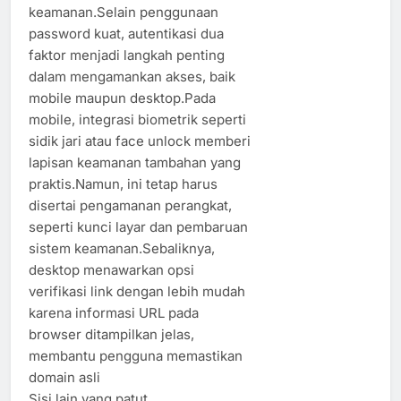
keamanan.Selain penggunaan
password kuat, autentikasi dua
faktor menjadi langkah penting
dalam mengamankan akses, baik
mobile maupun desktop.Pada
mobile, integrasi biometrik seperti
sidik jari atau face unlock memberi
lapisan keamanan tambahan yang
praktis.Namun, ini tetap harus
disertai pengamanan perangkat,
seperti kunci layar dan pembaruan
sistem keamanan.Sebaliknya,
desktop menawarkan opsi
verifikasi link dengan lebih mudah
karena informasi URL pada
browser ditampilkan jelas,
membantu pengguna memastikan
domain asli
Sisi lain yang patut