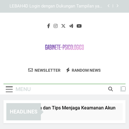
Skip
Cara Memeriksa Koneksi Sebelum Melakukan
to
Login KAYA787
content
Cara Mengatasi Kode Verifikasi yang Tidak
Masuk saat Login KAYA787
EDWINSLOT Login dan Tips Menjaga Keamanan
Akun
LEBAH4D Login dengan Dukungan Tampilan yang
Responsif
Cara Memeriksa Koneksi Sebelum Melakukan
Login KAYA787
Gabinete
Dapatkan Dukungan Kesehatan Mental Dari
Cara Mengatasi Kode Verifikasi yang Tidak
NEWSLETTER
RANDOM NEWS
Psicologico
Masuk saat Login KAYA787
Gabinete Psicologico. Konseling Yang
Profesional Untuk Setiap Kebutuhan.
MENU
DWINSLOT Login dan Tips Menjaga Keamanan Akun
LEB
HEADLINES
Weeks Ago
2 We