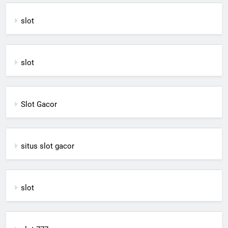
slot
slot
Slot Gacor
situs slot gacor
slot