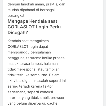
dengan langkah aman, praktis, dan
mudah dipahami di berbagai
perangkat.
Mengapa Kendala saat
CORLASLOT Login Perlu
Dicegah?
Kendala saat mengakses
CORLASLOT login dapat
mengganggu pengalaman
pengguna, terutama ketika proses
masuk terasa lambat, halaman
tidak merespons, atau tampilan
tidak terbuka sempurna. Dalam
aktivitas digital, masalah seperti ini
sering terjadi karena faktor
sederhana, seperti koneksi
internet yang tidak stabil, browser
yang belum diperbarui, cache