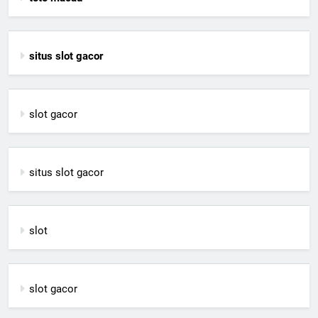
situs slot gacor
slot gacor
situs slot gacor
slot
slot gacor