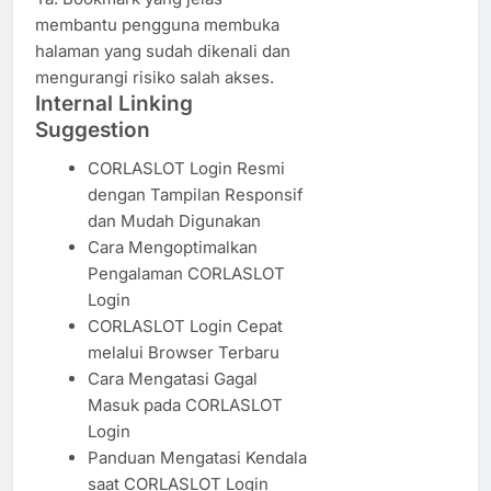
membantu pengguna membuka
halaman yang sudah dikenali dan
mengurangi risiko salah akses.
Internal Linking
Suggestion
CORLASLOT Login Resmi
dengan Tampilan Responsif
dan Mudah Digunakan
Cara Mengoptimalkan
Pengalaman CORLASLOT
Login
CORLASLOT Login Cepat
melalui Browser Terbaru
Cara Mengatasi Gagal
Masuk pada CORLASLOT
Login
Panduan Mengatasi Kendala
saat CORLASLOT Login