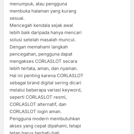
menumpuk, atau pengguna
membuka halaman yang kurang
sesuai.
Mencegah kendala sejak awal
lebih baik daripada hanya mencari
solusi setelah masalah muncul.
Dengan memahami langkah
pencegahan, pengguna dapat
mengakses CORLASLOT secara
lebih tertata, aman, dan nyaman.
Hal ini penting karena CORLASLOT
sebagai brand digital sering dicari
melalui beberapa variasi keyword,
seperti CORLASLOT resmi,
CORLASLOT alternatif, dan
CORLASLOT login aman.
Pengguna modern membutuhkan
akses yang cepat dipahami, tetapi
tetap harus berhati-hati.