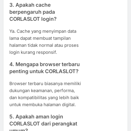
3. Apakah cache
berpengaruh pada
CORLASLOT login?
Ya. Cache yang menyimpan data
lama dapat membuat tampilan
halaman tidak normal atau proses
login kurang responsif.
4. Mengapa browser terbaru
penting untuk CORLASLOT?
Browser terbaru biasanya memiliki
dukungan keamanan, performa,
dan kompatibilitas yang lebih baik
untuk membuka halaman digital.
5. Apakah aman login
CORLASLOT dari perangkat
umum?