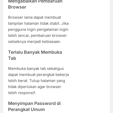
Mengabaikan Pembaruan
Browser
Browser lama dapat membuat
tampilan halaman tidak stabil. Jika
pengguna ingin pengalaman login
lebih lancar, pembaruan browser
sebaiknya menjadi kebiasaan.
Terlalu Banyak Membuka
Tab
Membuka banyak tab sekaligus
dapat membuat perangkat bekerja
lebih berat. Tutup halaman yang
tidak diperlukan agar browser
lebih responsif.
Menyimpan Password di
Perangkat Umum