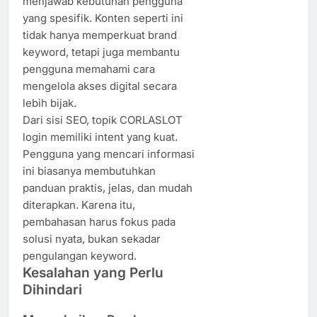
menjawab kebutuhan pengguna
yang spesifik. Konten seperti ini
tidak hanya memperkuat brand
keyword, tetapi juga membantu
pengguna memahami cara
mengelola akses digital secara
lebih bijak.
Dari sisi SEO, topik CORLASLOT
login memiliki intent yang kuat.
Pengguna yang mencari informasi
ini biasanya membutuhkan
panduan praktis, jelas, dan mudah
diterapkan. Karena itu,
pembahasan harus fokus pada
solusi nyata, bukan sekadar
pengulangan keyword.
Kesalahan yang Perlu
Dihindari