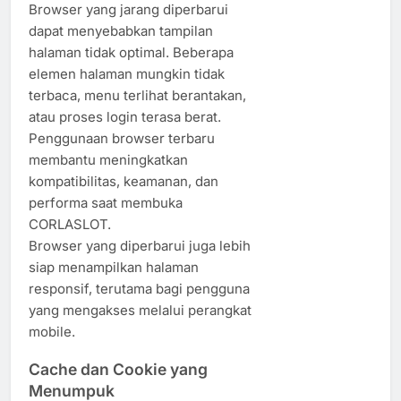
Browser yang jarang diperbarui
dapat menyebabkan tampilan
halaman tidak optimal. Beberapa
elemen halaman mungkin tidak
terbaca, menu terlihat berantakan,
atau proses login terasa berat.
Penggunaan browser terbaru
membantu meningkatkan
kompatibilitas, keamanan, dan
performa saat membuka
CORLASLOT.
Browser yang diperbarui juga lebih
siap menampilkan halaman
responsif, terutama bagi pengguna
yang mengakses melalui perangkat
mobile.
Cache dan Cookie yang
Menumpuk