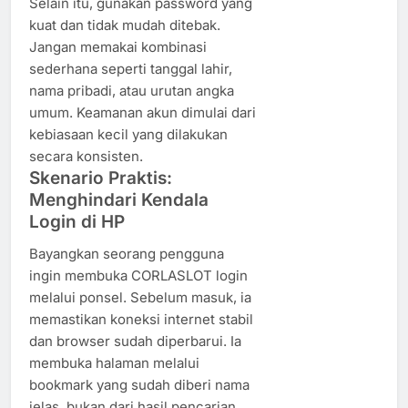
Selain itu, gunakan password yang
kuat dan tidak mudah ditebak.
Jangan memakai kombinasi
sederhana seperti tanggal lahir,
nama pribadi, atau urutan angka
umum. Keamanan akun dimulai dari
kebiasaan kecil yang dilakukan
secara konsisten.
Skenario Praktis:
Menghindari Kendala
Login di HP
Bayangkan seorang pengguna
ingin membuka CORLASLOT login
melalui ponsel. Sebelum masuk, ia
memastikan koneksi internet stabil
dan browser sudah diperbarui. Ia
membuka halaman melalui
bookmark yang sudah diberi nama
jelas, bukan dari hasil pencarian