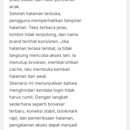
acak.
Setelah halaman terbuka,
pengguna memperhatikan tampilan
halaman. Teks terbaca jelas,
tombol tidak terpotong, dan nama
brand terlihat konsisten. Jika
halaman terasa lambat, ia tidak
langsung mencoba akses lain. Ia
menutup browser, membersihkan
cache, lalu membuka kembali
halaman dari awal.
Skenario ini menunjukkan bahwa
menghindari kendala login tidak
harus rumit. Dengan langkah
sederhana seperti browser
terbaru, koneksi stabil, bookmark
rapi, dan pemeriksaan halaman,
pengalaman akses dapat menjadi