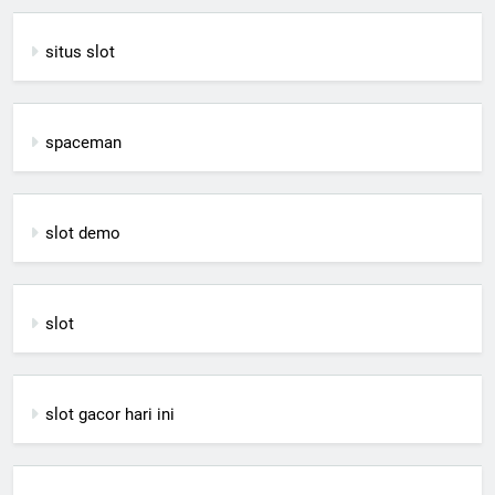
situs slot
spaceman
slot demo
slot
slot gacor hari ini