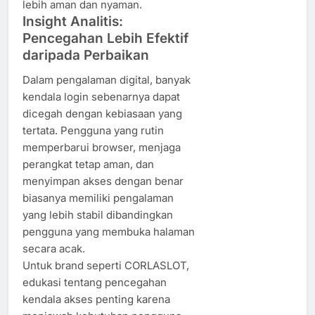
lebih aman dan nyaman.
Insight Analitis:
Pencegahan Lebih Efektif
daripada Perbaikan
Dalam pengalaman digital, banyak
kendala login sebenarnya dapat
dicegah dengan kebiasaan yang
tertata. Pengguna yang rutin
memperbarui browser, menjaga
perangkat tetap aman, dan
menyimpan akses dengan benar
biasanya memiliki pengalaman
yang lebih stabil dibandingkan
pengguna yang membuka halaman
secara acak.
Untuk brand seperti CORLASLOT,
edukasi tentang pencegahan
kendala akses penting karena