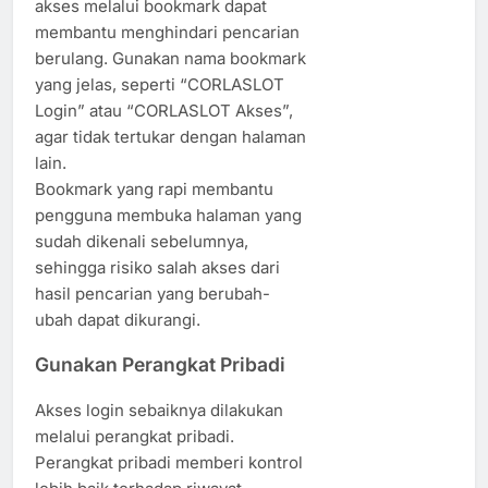
akses melalui bookmark dapat
membantu menghindari pencarian
berulang. Gunakan nama bookmark
yang jelas, seperti “CORLASLOT
Login” atau “CORLASLOT Akses”,
agar tidak tertukar dengan halaman
lain.
Bookmark yang rapi membantu
pengguna membuka halaman yang
sudah dikenali sebelumnya,
sehingga risiko salah akses dari
hasil pencarian yang berubah-
ubah dapat dikurangi.
Gunakan Perangkat Pribadi
Akses login sebaiknya dilakukan
melalui perangkat pribadi.
Perangkat pribadi memberi kontrol