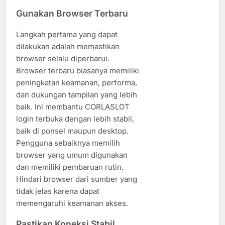
Gunakan Browser Terbaru
Langkah pertama yang dapat
dilakukan adalah memastikan
browser selalu diperbarui.
Browser terbaru biasanya memiliki
peningkatan keamanan, performa,
dan dukungan tampilan yang lebih
baik. Ini membantu CORLASLOT
login terbuka dengan lebih stabil,
baik di ponsel maupun desktop.
Pengguna sebaiknya memilih
browser yang umum digunakan
dan memiliki pembaruan rutin.
Hindari browser dari sumber yang
tidak jelas karena dapat
memengaruhi keamanan akses.
Pastikan Koneksi Stabil