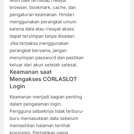
lebih baik terhadap riwayat
browser, bookmark, cache, dan
pengaturan keamanan. Hindari
menggunakan perangkat umum
karena data atau riwayat akses
dapat tersimpan tanpa disadari.
Jika terpaksa menggunakan
perangkat bersama, jangan
menyimpan password dan pastikan
keluar dari akun setelah selesai.
Keamanan saat
Mengakses CORLASLOT
Login
Keamanan menjadi bagian penting
dalam pengalaman login.
Pengguna sebaiknya tidak terburu-
buru memasukkan data sebelum
memastikan halaman terlihat
konsisten. Perhatikan nama