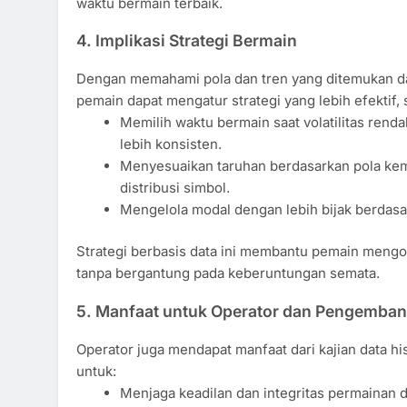
waktu bermain terbaik.
4. Implikasi Strategi Bermain
Dengan memahami pola dan tren yang ditemukan dari
pemain dapat mengatur strategi yang lebih efektif, 
Memilih waktu bermain saat volatilitas renda
lebih konsisten.
Menyesuaikan taruhan berdasarkan pola k
distribusi simbol.
Mengelola modal dengan lebih bijak berdasar
Strategi berbasis data ini membantu pemain meng
tanpa bergantung pada keberuntungan semata.
5. Manfaat untuk Operator dan Pengemba
Operator juga mendapat manfaat dari kajian data hi
untuk:
Menjaga keadilan dan integritas permainan