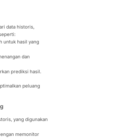
 data historis,
seperti:
h untuk hasil yang
emenangan dan
kan prediksi hasil.
optimalkan peluang
ng
storis, yang digunakan
 dengan memonitor