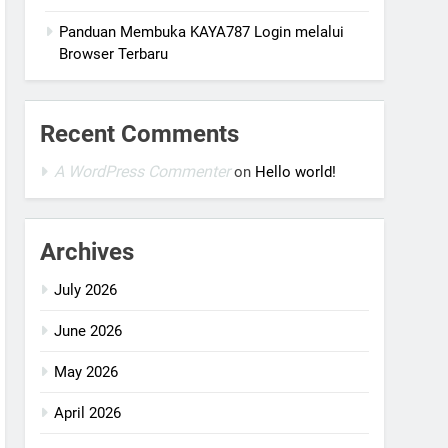
Panduan Membuka KAYA787 Login melalui
Browser Terbaru
Recent Comments
A WordPress Commenter
on
Hello world!
Archives
July 2026
June 2026
May 2026
April 2026