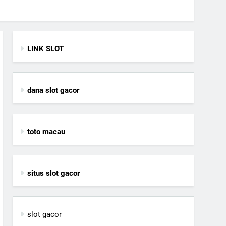
LINK SLOT
dana slot gacor
toto macau
situs slot gacor
slot gacor