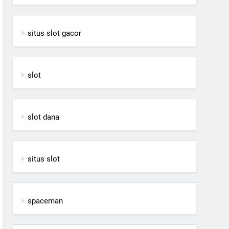
situs slot gacor
slot
slot dana
situs slot
spaceman