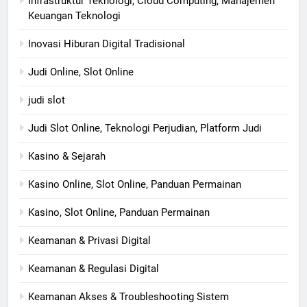
Infrastruktur Teknologi, Cloud Computing, Manajemen
Keuangan Teknologi
Inovasi Hiburan Digital Tradisional
Judi Online, Slot Online
judi slot
Judi Slot Online, Teknologi Perjudian, Platform Judi
Kasino & Sejarah
Kasino Online, Slot Online, Panduan Permainan
Kasino, Slot Online, Panduan Permainan
Keamanan & Privasi Digital
Keamanan & Regulasi Digital
Keamanan Akses & Troubleshooting Sistem