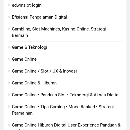
edwinslot login
Efisiensi Pengalaman Digital
Gambling, Slot Machines, Kasino Online, Strategi
Bermain
Game & Teknologi
Game Online
Game Online / Slot / UX & Inovasi
Game Online & Hiburan
Game Online • Panduan Slot • Teknologi & Akses Digital
Game Online • Tips Gaming • Mode Ranked • Strategi
Permainan
Game Online Hiburan Digital User Experience Panduan &