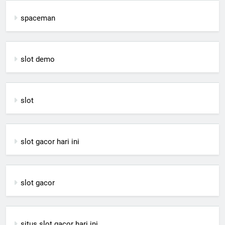
spaceman
slot demo
slot
slot gacor hari ini
slot gacor
situs slot gacor hari ini