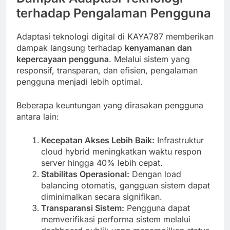
terhadap Pengalaman Pengguna
Adaptasi teknologi digital di KAYA787 memberikan
dampak langsung terhadap
kenyamanan dan
kepercayaan pengguna
. Melalui sistem yang
responsif, transparan, dan efisien, pengalaman
pengguna menjadi lebih optimal.
Beberapa keuntungan yang dirasakan pengguna
antara lain:
Kecepatan Akses Lebih Baik:
Infrastruktur
cloud hybrid meningkatkan waktu respon
server hingga 40% lebih cepat.
Stabilitas Operasional:
Dengan load
balancing otomatis, gangguan sistem dapat
diminimalkan secara signifikan.
Transparansi Sistem:
Pengguna dapat
memverifikasi performa sistem melalui