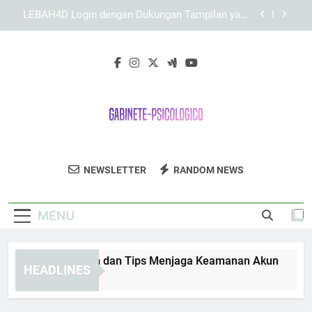
Skip
Cara Memeriksa Koneksi Sebelum Melakukan
to
Login KAYA787
content
Cara Mengatasi Kode Verifikasi yang Tidak
Masuk saat Login KAYA787
EDWINSLOT Login dan Tips Menjaga Keamanan
Akun
LEBAH4D Login dengan Dukungan Tampilan yang
Responsif
Cara Memeriksa Koneksi Sebelum Melakukan
Login KAYA787
Gabinete
Dapatkan Dukungan Kesehatan Mental Dari
Cara Mengatasi Kode Verifikasi yang Tidak
NEWSLETTER
RANDOM NEWS
Psicologico
Masuk saat Login KAYA787
Gabinete Psicologico. Konseling Yang
Profesional Untuk Setiap Kebutuhan.
MENU
WINSLOT Login dan Tips Menjaga Keamanan Akun
LEB
HEADLINES
Weeks Ago
2 We