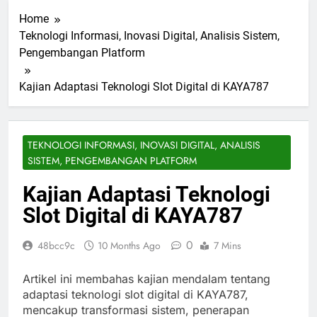
Home
Teknologi Informasi, Inovasi Digital, Analisis Sistem,
Pengembangan Platform
Kajian Adaptasi Teknologi Slot Digital di KAYA787
TEKNOLOGI INFORMASI, INOVASI DIGITAL, ANALISIS
SISTEM, PENGEMBANGAN PLATFORM
Kajian Adaptasi Teknologi
Slot Digital di KAYA787
0
48bcc9c
10 Months Ago
7 Mins
Artikel ini membahas kajian mendalam tentang
adaptasi teknologi slot digital di KAYA787,
mencakup transformasi sistem, penerapan