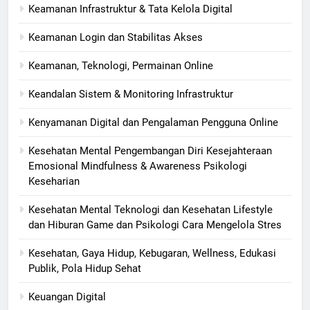
Keamanan Infrastruktur & Tata Kelola Digital
Keamanan Login dan Stabilitas Akses
Keamanan, Teknologi, Permainan Online
Keandalan Sistem & Monitoring Infrastruktur
Kenyamanan Digital dan Pengalaman Pengguna Online
Kesehatan Mental Pengembangan Diri Kesejahteraan
Emosional Mindfulness & Awareness Psikologi
Keseharian
Kesehatan Mental Teknologi dan Kesehatan Lifestyle
dan Hiburan Game dan Psikologi Cara Mengelola Stres
Kesehatan, Gaya Hidup, Kebugaran, Wellness, Edukasi
Publik, Pola Hidup Sehat
Keuangan Digital