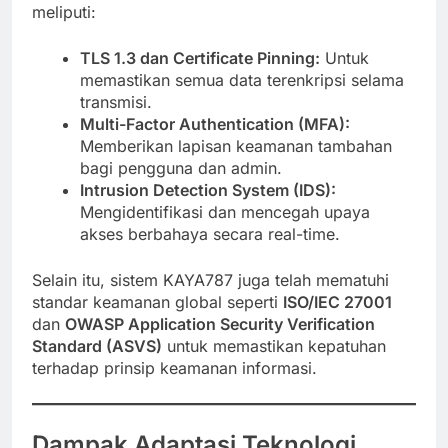
meliputi:
TLS 1.3 dan Certificate Pinning:
Untuk
memastikan semua data terenkripsi selama
transmisi.
Multi-Factor Authentication (MFA):
Memberikan lapisan keamanan tambahan
bagi pengguna dan admin.
Intrusion Detection System (IDS):
Mengidentifikasi dan mencegah upaya
akses berbahaya secara real-time.
Selain itu, sistem KAYA787 juga telah mematuhi
standar keamanan global seperti
ISO/IEC 27001
dan
OWASP Application Security Verification
Standard (ASVS)
untuk memastikan kepatuhan
terhadap prinsip keamanan informasi.
Dampak Adaptasi Teknologi