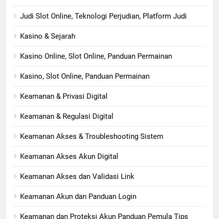
Judi Slot Online, Teknologi Perjudian, Platform Judi
Kasino & Sejarah
Kasino Online, Slot Online, Panduan Permainan
Kasino, Slot Online, Panduan Permainan
Keamanan & Privasi Digital
Keamanan & Regulasi Digital
Keamanan Akses & Troubleshooting Sistem
Keamanan Akses Akun Digital
Keamanan Akses dan Validasi Link
Keamanan Akun dan Panduan Login
Keamanan dan Proteksi Akun Panduan Pemula Tips