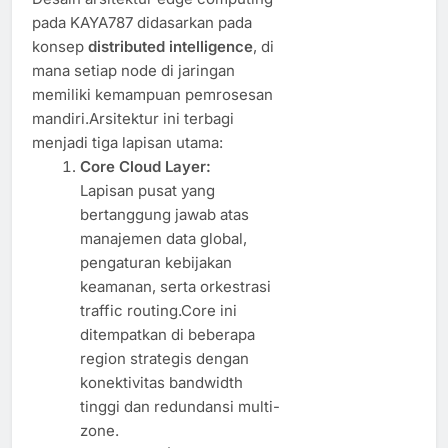
pada KAYA787 didasarkan pada
konsep
distributed intelligence
, di
mana setiap node di jaringan
memiliki kemampuan pemrosesan
mandiri.Arsitektur ini terbagi
menjadi tiga lapisan utama:
Core Cloud Layer:
Lapisan pusat yang
bertanggung jawab atas
manajemen data global,
pengaturan kebijakan
keamanan, serta orkestrasi
traffic routing.Core ini
ditempatkan di beberapa
region strategis dengan
konektivitas bandwidth
tinggi dan redundansi multi-
zone.