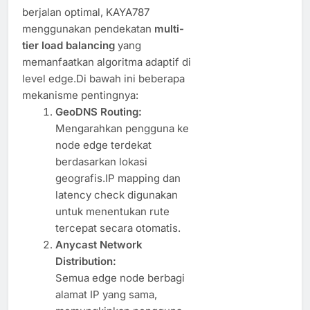
berjalan optimal, KAYA787
menggunakan pendekatan
multi-
tier load balancing
yang
memanfaatkan algoritma adaptif di
level edge.Di bawah ini beberapa
mekanisme pentingnya:
GeoDNS Routing:
Mengarahkan pengguna ke
node edge terdekat
berdasarkan lokasi
geografis.IP mapping dan
latency check digunakan
untuk menentukan rute
tercepat secara otomatis.
Anycast Network
Distribution:
Semua edge node berbagi
alamat IP yang sama,