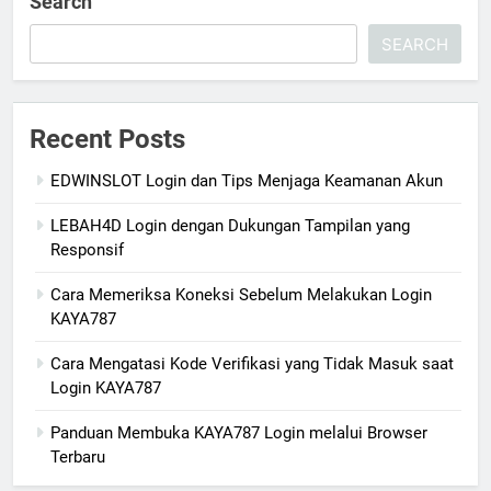
Search
SEARCH
Recent Posts
EDWINSLOT Login dan Tips Menjaga Keamanan Akun
LEBAH4D Login dengan Dukungan Tampilan yang
Responsif
Cara Memeriksa Koneksi Sebelum Melakukan Login
KAYA787
Cara Mengatasi Kode Verifikasi yang Tidak Masuk saat
Login KAYA787
Panduan Membuka KAYA787 Login melalui Browser
Terbaru