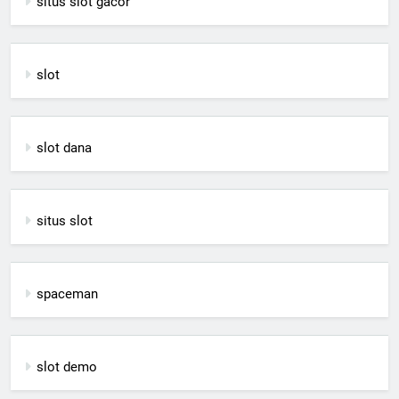
situs slot gacor
slot
slot dana
situs slot
spaceman
slot demo