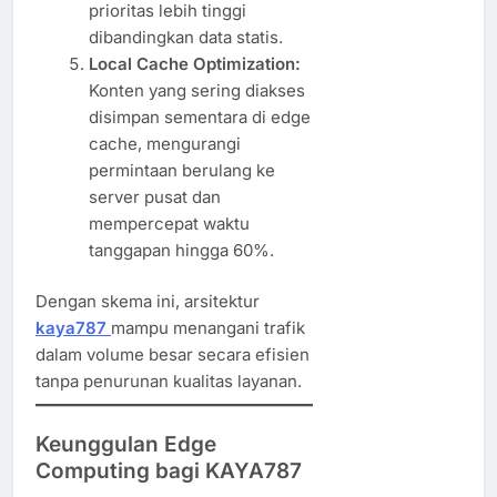
prioritas lebih tinggi
dibandingkan data statis.
Local Cache Optimization:
Konten yang sering diakses
disimpan sementara di edge
cache, mengurangi
permintaan berulang ke
server pusat dan
mempercepat waktu
tanggapan hingga 60%.
Dengan skema ini, arsitektur
kaya787
mampu menangani trafik
dalam volume besar secara efisien
tanpa penurunan kualitas layanan.
Keunggulan Edge
Computing bagi KAYA787