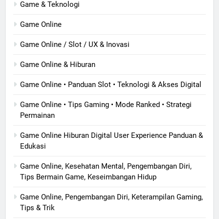
Game & Teknologi
Game Online
Game Online / Slot / UX & Inovasi
Game Online & Hiburan
Game Online • Panduan Slot • Teknologi & Akses Digital
Game Online • Tips Gaming • Mode Ranked • Strategi
Permainan
Game Online Hiburan Digital User Experience Panduan &
Edukasi
Game Online, Kesehatan Mental, Pengembangan Diri,
Tips Bermain Game, Keseimbangan Hidup
Game Online, Pengembangan Diri, Keterampilan Gaming,
Tips & Trik