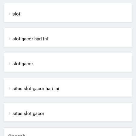
slot
slot gacor hari ini
slot gacor
situs slot gacor hari ini
situs slot gacor