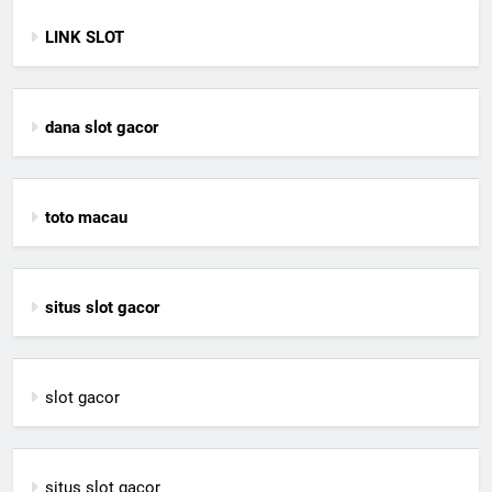
LINK SLOT
dana slot gacor
toto macau
situs slot gacor
slot gacor
situs slot gacor