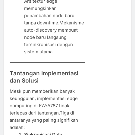
Arsitektur edge
memungkinkan
penambahan node baru
tanpa downtime.Mekanisme
auto-discovery membuat
node baru langsung
tersinkronisasi dengan
sistem utama.
Tantangan Implementasi
dan Solusi
Meskipun memberikan banyak
keunggulan, implementasi edge
computing di KAYA787 tidak
terlepas dari tantangan.Tiga di
antaranya yang paling signifikan
adalah:
Sinkronisasi Data