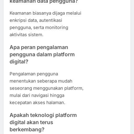
keamanan data pengguna?
Keamanan biasanya dijaga melalui
enkripsi data, autentikasi
pengguna, serta monitoring
aktivitas sistem.
Apa peran pengalaman
pengguna dalam platform
digital?
Pengalaman pengguna
menentukan seberapa mudah
seseorang menggunakan platform,
mulai dari navigasi hingga
kecepatan akses halaman.
Apakah teknologi platform
digital akan terus
berkembang?