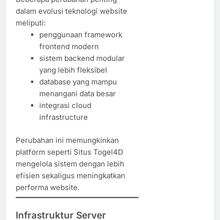
dalam evolusi teknologi website
meliputi:
penggunaan framework
frontend modern
sistem backend modular
yang lebih fleksibel
database yang mampu
menangani data besar
integrasi cloud
infrastructure
Perubahan ini memungkinkan
platform seperti Situs Togel4D
mengelola sistem dengan lebih
efisien sekaligus meningkatkan
performa website.
Infrastruktur Server