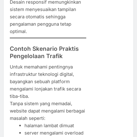
Desain responsif memungkinkan
sistem menyesuaikan tampilan
secara otomatis sehingga
pengalaman pengguna tetap
optimal.
Contoh Skenario Praktis
Pengelolaan Trafik
Untuk memahami pentingnya
infrastruktur teknologi digital,
bayangkan sebuah platform
mengalami lonjakan trafik secara
tiba-tiba.
Tanpa sistem yang memadai,
website dapat mengalami berbagai
masalah seperti:
halaman lambat dimuat
server mengalami overload