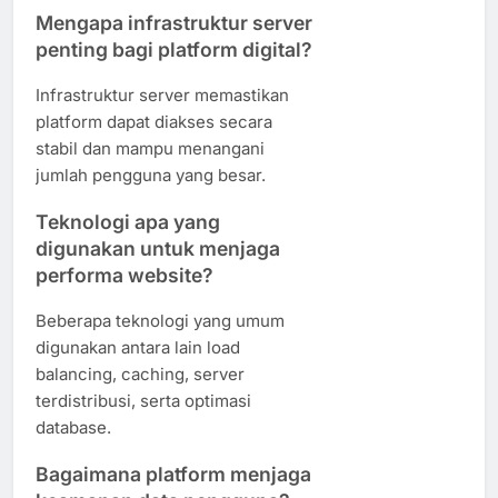
Mengapa infrastruktur server
penting bagi platform digital?
Infrastruktur server memastikan
platform dapat diakses secara
stabil dan mampu menangani
jumlah pengguna yang besar.
Teknologi apa yang
digunakan untuk menjaga
performa website?
Beberapa teknologi yang umum
digunakan antara lain load
balancing, caching, server
terdistribusi, serta optimasi
database.
Bagaimana platform menjaga