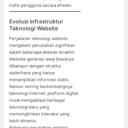
trafik pengguna secara efisien.
Evolusi Infrastruktur
Teknologi Website
Perjalanan teknologi website
mengalami perubahan signifikan
dalam beberapa dekade terakhir.
Website generasi awal biasanya
dibangun dengan struktur
sederhana yang hanya
menampilkan informasi statis.
Namun seiring berkembangnya
teknologi internet, platform digital
mulai mengadopsi berbagai
teknologi baru yang
memungkinkan interaksi yang
lebih dinamis.
Beberapa perubahan penting