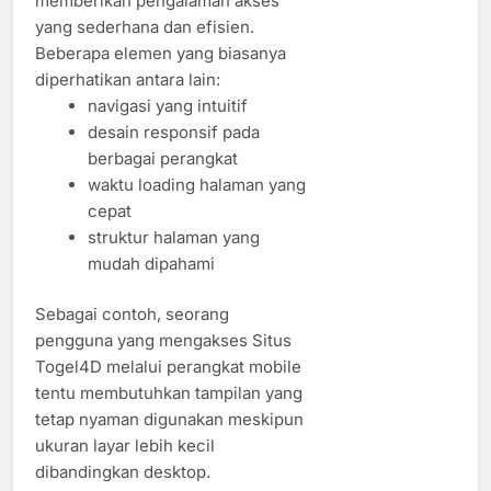
memberikan pengalaman akses
yang sederhana dan efisien.
Beberapa elemen yang biasanya
diperhatikan antara lain:
navigasi yang intuitif
desain responsif pada
berbagai perangkat
waktu loading halaman yang
cepat
struktur halaman yang
mudah dipahami
Sebagai contoh, seorang
pengguna yang mengakses Situs
Togel4D melalui perangkat mobile
tentu membutuhkan tampilan yang
tetap nyaman digunakan meskipun
ukuran layar lebih kecil
dibandingkan desktop.