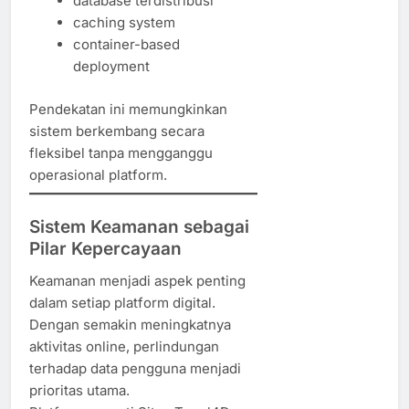
database terdistribusi
caching system
container-based
deployment
Pendekatan ini memungkinkan
sistem berkembang secara
fleksibel tanpa mengganggu
operasional platform.
Sistem Keamanan sebagai
Pilar Kepercayaan
Keamanan menjadi aspek penting
dalam setiap platform digital.
Dengan semakin meningkatnya
aktivitas online, perlindungan
terhadap data pengguna menjadi
prioritas utama.