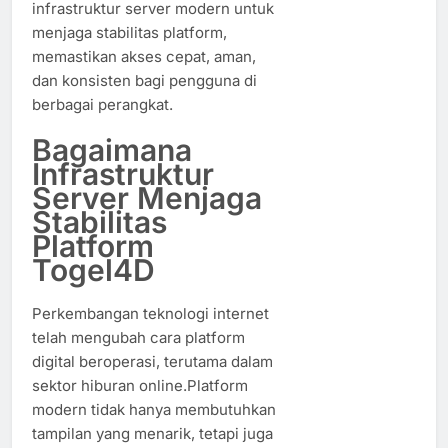
infrastruktur server modern untuk
menjaga stabilitas platform,
memastikan akses cepat, aman,
dan konsisten bagi pengguna di
berbagai perangkat.
Bagaimana
Infrastruktur
Server Menjaga
Stabilitas
Platform
Togel4D
Perkembangan teknologi internet
telah mengubah cara platform
digital beroperasi, terutama dalam
sektor hiburan online.Platform
modern tidak hanya membutuhkan
tampilan yang menarik, tetapi juga