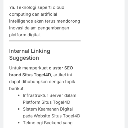
Ya. Teknologi seperti cloud
computing dan artificial
intelligence akan terus mendorong
inovasi dalam pengembangan
platform digital.
Internal Linking
Suggestion
Untuk memperkuat
cluster SEO
brand Situs Togel4D
, artikel ini
dapat dihubungkan dengan topik
berikut:
Infrastruktur Server dalam
Platform Situs Togel4D
Sistem Keamanan Digital
pada Website Situs Togel4D
Teknologi Backend yang