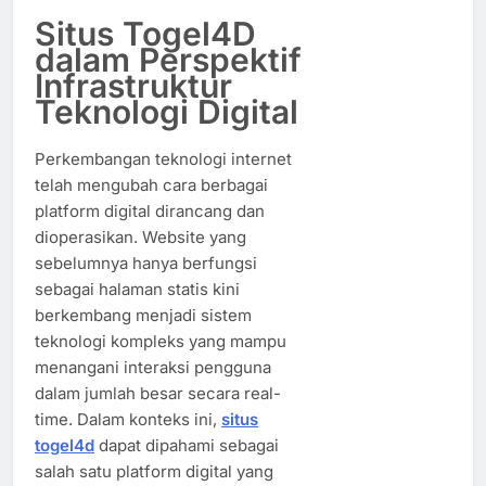
Situs Togel4D
dalam Perspektif
Infrastruktur
Teknologi Digital
Perkembangan teknologi internet
telah mengubah cara berbagai
platform digital dirancang dan
dioperasikan. Website yang
sebelumnya hanya berfungsi
sebagai halaman statis kini
berkembang menjadi sistem
teknologi kompleks yang mampu
menangani interaksi pengguna
dalam jumlah besar secara real-
time. Dalam konteks ini,
situs
togel4d
dapat dipahami sebagai
salah satu platform digital yang