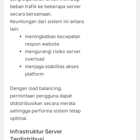
beban trafik ke beberapa server
secara bersamaan.
Keuntungan dari sistem ini antara
lain:
meningkatkan kecepatan
respon website
mengurangi risiko server
overload
menjaga stabilitas akses
platform
Dengan load balancing,
permintaan pengguna dapat
didistribusikan secara merata
sehingga performa sistem tetap
optimal.
Infrastruktur Server
Terdistribusi