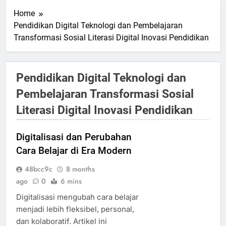
Home
Pendidikan Digital Teknologi dan Pembelajaran
Transformasi Sosial Literasi Digital Inovasi Pendidikan
Pendidikan Digital Teknologi dan
Pembelajaran Transformasi Sosial
Literasi Digital Inovasi Pendidikan
Digitalisasi dan Perubahan
Cara Belajar di Era Modern
48bcc9c
8 months
ago
0
6 mins
Digitalisasi mengubah cara belajar
menjadi lebih fleksibel, personal,
dan kolaboratif. Artikel ini