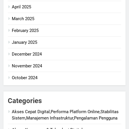
April 2025
March 2025
February 2025
January 2025
December 2024
November 2024
October 2024
Categories
Akses Cepat Digital,Performa Platform Online,Stabilitas
Sistem,Manajemen Infrastruktur,Pengalaman Pengguna