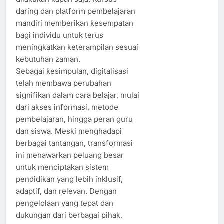
daring dan platform pembelajaran
mandiri memberikan kesempatan
bagi individu untuk terus
meningkatkan keterampilan sesuai
kebutuhan zaman.
Sebagai kesimpulan, digitalisasi
telah membawa perubahan
signifikan dalam cara belajar, mulai
dari akses informasi, metode
pembelajaran, hingga peran guru
dan siswa. Meski menghadapi
berbagai tantangan, transformasi
ini menawarkan peluang besar
untuk menciptakan sistem
pendidikan yang lebih inklusif,
adaptif, dan relevan. Dengan
pengelolaan yang tepat dan
dukungan dari berbagai pihak,