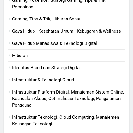
Gaming, Pokémon, Strategi Gaming, Tips & Trik,
Permainan
Gaming, Tips & Trik, Hiburan Sehat
Gaya Hidup · Kesehatan Umum · Kebugaran & Wellness
Gaya Hidup Mahasiswa & Teknologi Digital
Hiburan
Identitas Brand dan Strategi Digital
Infrastruktur & Teknologi Cloud
Infrastruktur Platform Digital, Manajemen Sistem Online,
Keandalan Akses, Optimalisasi Teknologi, Pengalaman
Pengguna
Infrastruktur Teknologi, Cloud Computing, Manajemen
Keuangan Teknologi