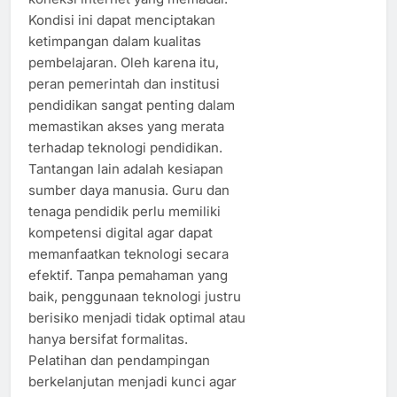
Kondisi ini dapat menciptakan
ketimpangan dalam kualitas
pembelajaran. Oleh karena itu,
peran pemerintah dan institusi
pendidikan sangat penting dalam
memastikan akses yang merata
terhadap teknologi pendidikan.
Tantangan lain adalah kesiapan
sumber daya manusia. Guru dan
tenaga pendidik perlu memiliki
kompetensi digital agar dapat
memanfaatkan teknologi secara
efektif. Tanpa pemahaman yang
baik, penggunaan teknologi justru
berisiko menjadi tidak optimal atau
hanya bersifat formalitas.
Pelatihan dan pendampingan
berkelanjutan menjadi kunci agar