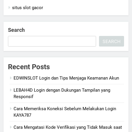
situs slot gacor
Search
SEARCH
Recent Posts
EDWINSLOT Login dan Tips Menjaga Keamanan Akun
LEBAH4D Login dengan Dukungan Tampilan yang
Responsif
Cara Memeriksa Koneksi Sebelum Melakukan Login
KAYA787
Cara Mengatasi Kode Verifikasi yang Tidak Masuk saat