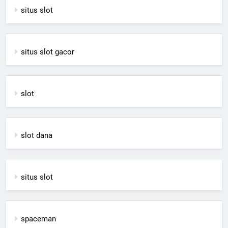
situs slot
situs slot gacor
slot
slot dana
situs slot
spaceman