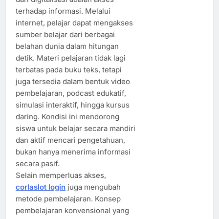
terhadap informasi. Melalui
internet, pelajar dapat mengakses
sumber belajar dari berbagai
belahan dunia dalam hitungan
detik. Materi pelajaran tidak lagi
terbatas pada buku teks, tetapi
juga tersedia dalam bentuk video
pembelajaran, podcast edukatif,
simulasi interaktif, hingga kursus
daring. Kondisi ini mendorong
siswa untuk belajar secara mandiri
dan aktif mencari pengetahuan,
bukan hanya menerima informasi
secara pasif.
Selain memperluas akses,
corlaslot login
juga mengubah
metode pembelajaran. Konsep
pembelajaran konvensional yang