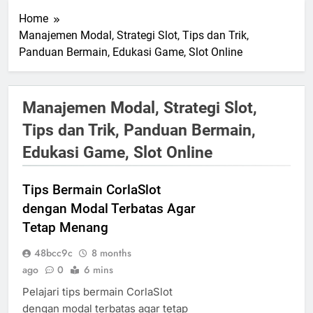
Home
Manajemen Modal, Strategi Slot, Tips dan Trik,
Panduan Bermain, Edukasi Game, Slot Online
Manajemen Modal, Strategi Slot,
Tips dan Trik, Panduan Bermain,
Edukasi Game, Slot Online
Tips Bermain CorlaSlot
dengan Modal Terbatas Agar
Tetap Menang
48bcc9c
8 months
ago
0
6 mins
Pelajari tips bermain CorlaSlot
dengan modal terbatas agar tetap