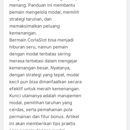
menang. Panduan ini membantu
pemain mengelola modal, memilih
strategi taruhan, dan
memaksimalkan peluang
kemenangan.
Bermain CorlaSlot bisa menjadi
hiburan seru, namun pemain
dengan modal terbatas sering
merasa terbatasi dalam mengejar
kemenangan besar. Nyatanya,
dengan strategi yang tepat, modal
kecil pun bisa dimanfaatkan secara
efektif untuk meraih kemenangan.
Kunci utamanya adalah manajemen
modal, pemilihan taruhan yang
cerdas, serta pemahaman pola
permainan dan fitur bonus. Artikel
ini akan memberikan tips praktis