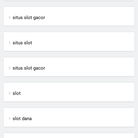
situs slot gacor
situs slot
situs slot gacor
slot
slot dana