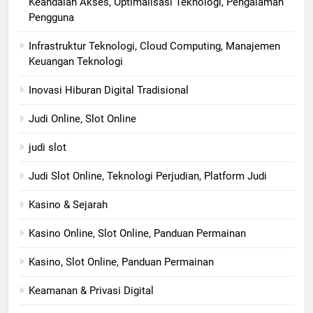
Keandalan Akses, Optimalisasi Teknologi, Pengalaman
Pengguna
Infrastruktur Teknologi, Cloud Computing, Manajemen
Keuangan Teknologi
Inovasi Hiburan Digital Tradisional
Judi Online, Slot Online
judi slot
Judi Slot Online, Teknologi Perjudian, Platform Judi
Kasino & Sejarah
Kasino Online, Slot Online, Panduan Permainan
Kasino, Slot Online, Panduan Permainan
Keamanan & Privasi Digital