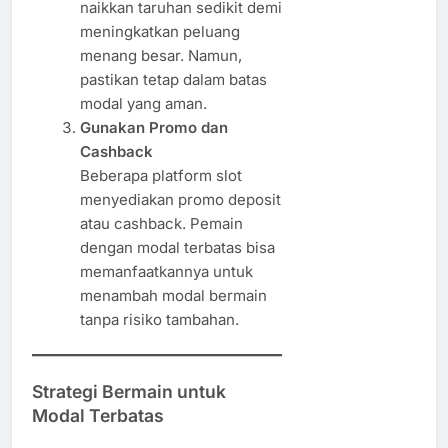
naikkan taruhan sedikit demi
meningkatkan peluang
menang besar. Namun,
pastikan tetap dalam batas
modal yang aman.
Gunakan Promo dan
Cashback
Beberapa platform slot
menyediakan promo deposit
atau cashback. Pemain
dengan modal terbatas bisa
memanfaatkannya untuk
menambah modal bermain
tanpa risiko tambahan.
Strategi Bermain untuk
Modal Terbatas