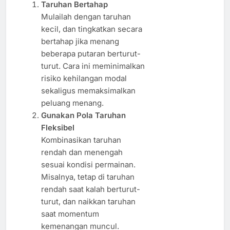
Taruhan Bertahap
Mulailah dengan taruhan
kecil, dan tingkatkan secara
bertahap jika menang
beberapa putaran berturut-
turut. Cara ini meminimalkan
risiko kehilangan modal
sekaligus memaksimalkan
peluang menang.
Gunakan Pola Taruhan
Fleksibel
Kombinasikan taruhan
rendah dan menengah
sesuai kondisi permainan.
Misalnya, tetap di taruhan
rendah saat kalah berturut-
turut, dan naikkan taruhan
saat momentum
kemenangan muncul.