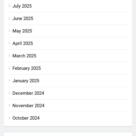
July 2025
June 2025
May 2025
April 2025
March 2025
February 2025
January 2025
December 2024
November 2024
October 2024