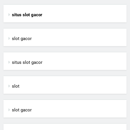
situs slot gacor
slot gacor
situs slot gacor
slot
slot gacor