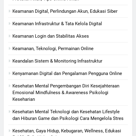
Keamanan Digital, Perlindungan Akun, Edukasi Siber
Keamanan Infrastruktur & Tata Kelola Digital
Keamanan Login dan Stabilitas Akses
Keamanan, Teknologi, Permainan Online
Keandalan Sistem & Monitoring Infrastruktur
Kenyamanan Digital dan Pengalaman Pengguna Online
Kesehatan Mental Pengembangan Diri Kesejahteraan
Emosional Mindfulness & Awareness Psikologi
Keseharian
Kesehatan Mental Teknologi dan Kesehatan Lifestyle
dan Hiburan Game dan Psikologi Cara Mengelola Stres
Kesehatan, Gaya Hidup, Kebugaran, Wellness, Edukasi