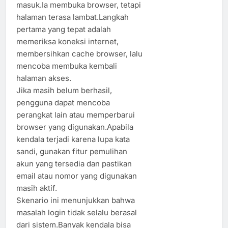
masuk.Ia membuka browser, tetapi
halaman terasa lambat.Langkah
pertama yang tepat adalah
memeriksa koneksi internet,
membersihkan cache browser, lalu
mencoba membuka kembali
halaman akses.
Jika masih belum berhasil,
pengguna dapat mencoba
perangkat lain atau memperbarui
browser yang digunakan.Apabila
kendala terjadi karena lupa kata
sandi, gunakan fitur pemulihan
akun yang tersedia dan pastikan
email atau nomor yang digunakan
masih aktif.
Skenario ini menunjukkan bahwa
masalah login tidak selalu berasal
dari sistem.Banyak kendala bisa