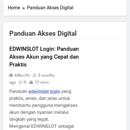
Home
Panduan Akses Digital
Panduan Akses Digital
EDWINSLOT Login: Panduan
Akses Akun yang Cepat dan
Praktis
48bcc9c
3 months
ago
0
17 mins
Panduan
edwinslot login
yang
praktis, aman, dan jelas untuk
membantu pengguna mengakses
akun dengan nyaman melalui
langkah yang tepat.
Mengenal EDWINSLOT sebagai