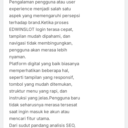
Pengalaman pengguna atau user
experience menjadi salah satu
aspek yang memengaruhi persepsi
terhadap brand.Ketika proses
EDWINSLOT login terasa cepat,
tampilan mudah dipahami, dan
navigasi tidak membingungkan,
pengguna akan merasa lebih
nyaman.
Platform digital yang baik biasanya
memperhatikan beberapa hal,
seperti tampilan yang responsif,
tombol yang mudah ditemukan,
struktur menu yang rapi, dan
instruksi yang jelas.Pengguna baru
tidak seharusnya merasa tersesat
saat ingin masuk ke akun atau
mencari fitur utama.
Dari sudut pandang analisis SEO,