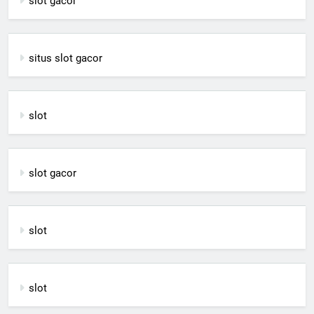
slot gacor
situs slot gacor
slot
slot gacor
slot
slot