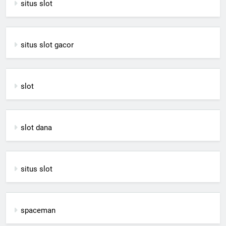
situs slot
situs slot gacor
slot
slot dana
situs slot
spaceman