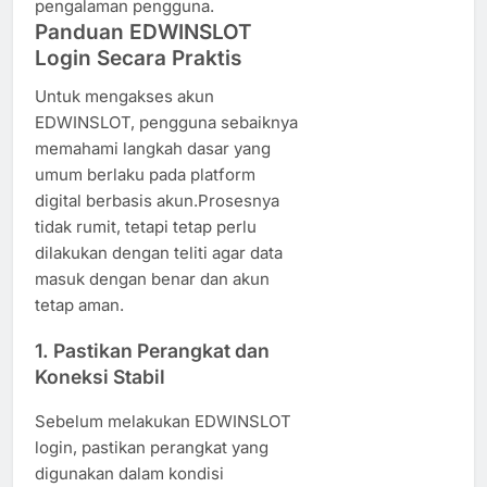
pengalaman pengguna.
Panduan EDWINSLOT
Login Secara Praktis
Untuk mengakses akun
EDWINSLOT, pengguna sebaiknya
memahami langkah dasar yang
umum berlaku pada platform
digital berbasis akun.Prosesnya
tidak rumit, tetapi tetap perlu
dilakukan dengan teliti agar data
masuk dengan benar dan akun
tetap aman.
1. Pastikan Perangkat dan
Koneksi Stabil
Sebelum melakukan EDWINSLOT
login, pastikan perangkat yang
digunakan dalam kondisi