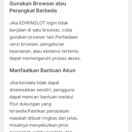
Gunakan Browser atau
Perangkat Berbeda
Jika EDWINSLOT login tidak
berjalan di satu browser, coba
gunakan browser lain.Perbedaan
versi browser, pengaturan
keamanan, atau ekstensi tertentu
dapat memengaruhi proses akses.
Manfaatkan Bantuan Akun
Jika kendala tidak dapat
diselesaikan sendiri, pengguna
dapat mencari bantuan melalui
fitur dukungan yang
tersedia.Pastikan penjelasan
masalah dibuat ringkas dan jelas,
misalnya menyebutkan jenis