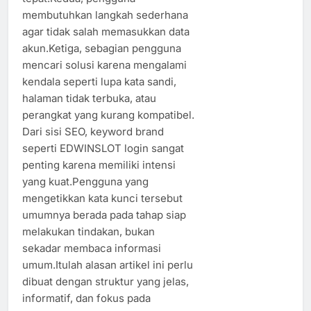
membutuhkan langkah sederhana
agar tidak salah memasukkan data
akun.Ketiga, sebagian pengguna
mencari solusi karena mengalami
kendala seperti lupa kata sandi,
halaman tidak terbuka, atau
perangkat yang kurang kompatibel.
Dari sisi SEO, keyword brand
seperti EDWINSLOT login sangat
penting karena memiliki intensi
yang kuat.Pengguna yang
mengetikkan kata kunci tersebut
umumnya berada pada tahap siap
melakukan tindakan, bukan
sekadar membaca informasi
umum.Itulah alasan artikel ini perlu
dibuat dengan struktur yang jelas,
informatif, dan fokus pada