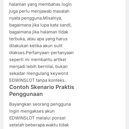
halaman yang membahas login
juga perlu menjawab masalah
nyata pengguna.Misalnya,
bagaimana jika lupa kata sandi,
bagaimana jika halaman tidak
terbuka, atau apa yang harus
dilakukan ketika akun sulit
diakses.Pertanyaan-pertanyaan
seperti ini membantu artikel
menjadi lebih bernilai, bukan
sekadar mengulang keyword
EDWINSLOT tanpa konteks.
Contoh Skenario Praktis
Penggunaan
Bayangkan seorang pengguna
ingin mengakses akun
EDWINSLOT melalui ponsel
setelah beberapa waktu tidak