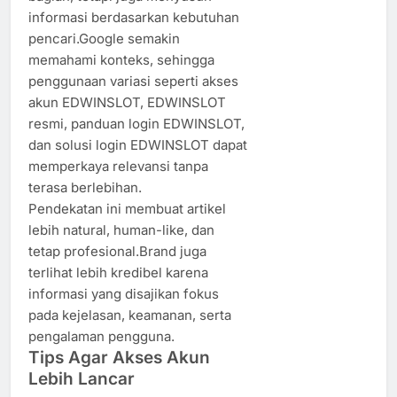
informasi berdasarkan kebutuhan
pencari.Google semakin
memahami konteks, sehingga
penggunaan variasi seperti akses
akun EDWINSLOT, EDWINSLOT
resmi, panduan login EDWINSLOT,
dan solusi login EDWINSLOT dapat
memperkaya relevansi tanpa
terasa berlebihan.
Pendekatan ini membuat artikel
lebih natural, human-like, dan
tetap profesional.Brand juga
terlihat lebih kredibel karena
informasi yang disajikan fokus
pada kejelasan, keamanan, serta
pengalaman pengguna.
Tips Agar Akses Akun
Lebih Lancar