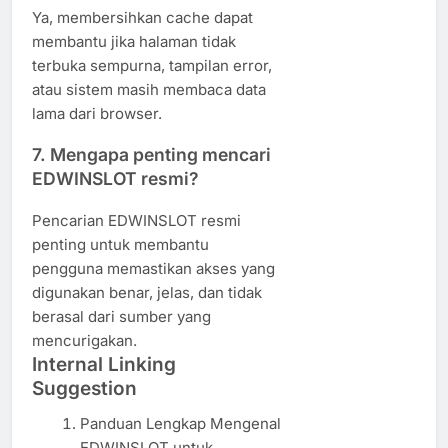
Ya, membersihkan cache dapat
membantu jika halaman tidak
terbuka sempurna, tampilan error,
atau sistem masih membaca data
lama dari browser.
7. Mengapa penting mencari
EDWINSLOT resmi?
Pencarian EDWINSLOT resmi
penting untuk membantu
pengguna memastikan akses yang
digunakan benar, jelas, dan tidak
berasal dari sumber yang
mencurigakan.
Internal Linking
Suggestion
Panduan Lengkap Mengenal
EDWINSLOT untuk