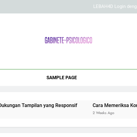
LEBAH4D Login denga
Cara Memeriksa Konek
Cara Mengatasi Kode Verifikasi
EDWINSLOT Log
inete Psicologico
LEBAH4D Login denga
Dukungan Kesehatan Mental Dari Gabinete Psicologico. Konseli
Cara Memeriksa Konek
SAMPLE PAGE
Cara Mengatasi Kode Verifikasi
pilan yang Responsif
Cara Memeriksa Koneksi Sebel
2 Weeks Ago