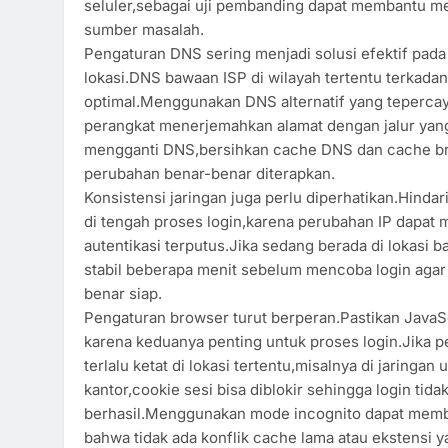
seluler,sebagai uji pembanding dapat membantu me
sumber masalah.
Pengaturan DNS sering menjadi solusi efektif pada
lokasi.DNS bawaan ISP di wilayah tertentu terkadan
optimal.Menggunakan DNS alternatif yang teperc
perangkat menerjemahkan alamat dengan jalur yang 
mengganti DNS,bersihkan cache DNS dan cache b
perubahan benar-benar diterapkan.
Konsistensi jaringan juga perlu diperhatikan.Hindar
di tengah proses login,karena perubahan IP dapat
autentikasi terputus.Jika sedang berada di lokasi b
stabil beberapa menit sebelum mencoba login agar j
benar siap.
Pengaturan browser turut berperan.Pastikan JavaSc
karena keduanya penting untuk proses login.Jika p
terlalu ketat di lokasi tertentu,misalnya di jaringa
kantor,cookie sesi bisa diblokir sehingga login tida
berhasil.Menggunakan mode incognito dapat mem
bahwa tidak ada konflik cache lama atau ekstensi 