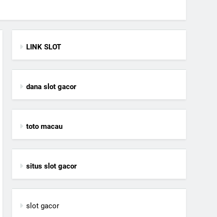
LINK SLOT
dana slot gacor
toto macau
situs slot gacor
slot gacor