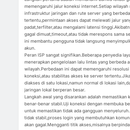
memengaruhi jalur koneksi internet.Setiap wilaya
infrastruktur jaringan dan rute server yang berbeda
tertentu,permintaan akses dapat melewati jalur yan
padat,terfilter,atau mengalami latensi tinggi.Akibat
gagal dimuat,timeout,atau tidak merespons sama s
ini membantu pengguna tidak langsung menyimpul
akun.
Peran ISP sangat signifikan.Beberapa penyedia lay
menerapkan pengelolaan lalu lintas yang berbeda a
wilayah.Perbedaan ini dapat memengaruhi resolus
koneksi,atau stabilitas akses ke server tertentu.Jika
diakses di satu lokasi,namun normal di lokasi lain,d
jaringan lokal berperan besar.
Langkah awal yang disarankan adalah memastikan k
benar-benar stabil.Uji koneksi dengan membuka b
untuk memastikan tidak ada gangguan menyeluruh.
tidak stabil,proses login yang membutuhkan komuni
akan gagal.Mengganti titik akses,misalnya berpinda