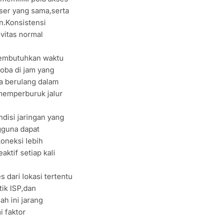
ser yang sama,serta
an.Konsistensi
vitas normal
 membutuhkan waktu
ba di jam yang
ba berulang dalam
 memperburuk jalur
ndisi jaringan yang
gguna dapat
oneksi lebih
aktif setiap kali
 dari lokasi tertentu
tik ISP,dan
h ini jarang
 faktor