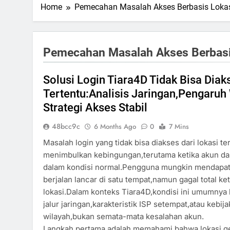
Home
Pemecahan Masalah Akses Berbasis Loka
Pemecahan Masalah Akses Berbasi
Solusi Login Tiara4D Tidak Bisa Diak
Tertentu:Analisis Jaringan,Pengaruh
Strategi Akses Stabil
48bcc9c
6 Months Ago
0
7 Mins
Masalah login yang tidak bisa diakses dari lokasi te
menimbulkan kebingungan,terutama ketika akun da
dalam kondisi normal.Pengguna mungkin mendapat
berjalan lancar di satu tempat,namun gagal total ke
lokasi.Dalam konteks Tiara4D,kondisi ini umumnya
jalur jaringan,karakteristik ISP setempat,atau kebij
wilayah,bukan semata-mata kesalahan akun.
Langkah pertama adalah memahami bahwa lokasi g