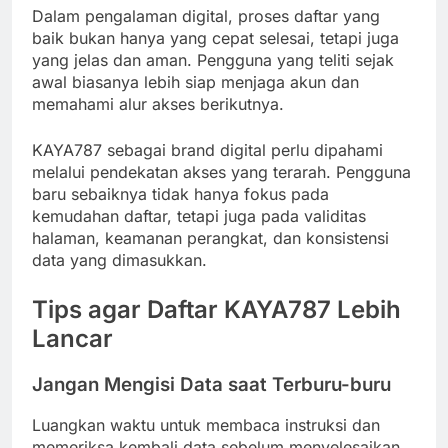
Dalam pengalaman digital, proses daftar yang
baik bukan hanya yang cepat selesai, tetapi juga
yang jelas dan aman. Pengguna yang teliti sejak
awal biasanya lebih siap menjaga akun dan
memahami alur akses berikutnya.
KAYA787 sebagai brand digital perlu dipahami
melalui pendekatan akses yang terarah. Pengguna
baru sebaiknya tidak hanya fokus pada
kemudahan daftar, tetapi juga pada validitas
halaman, keamanan perangkat, dan konsistensi
data yang dimasukkan.
Tips agar Daftar KAYA787 Lebih
Lancar
Jangan Mengisi Data saat Terburu-buru
Luangkan waktu untuk membaca instruksi dan
memeriksa kembali data sebelum menyelesaikan