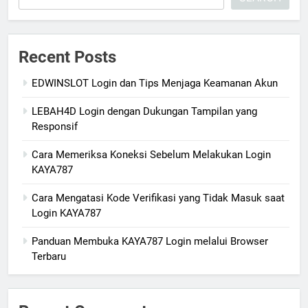
Recent Posts
EDWINSLOT Login dan Tips Menjaga Keamanan Akun
LEBAH4D Login dengan Dukungan Tampilan yang
Responsif
Cara Memeriksa Koneksi Sebelum Melakukan Login
KAYA787
Cara Mengatasi Kode Verifikasi yang Tidak Masuk saat
Login KAYA787
Panduan Membuka KAYA787 Login melalui Browser
Terbaru