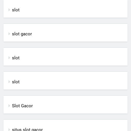
slot
slot gacor
slot
slot
Slot Gacor
situs slot gacor