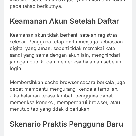
pada tahap berikutnya.
Keamanan Akun Setelah Daftar
Keamanan akun tidak berhenti setelah registrasi
selesai. Pengguna tetap perlu menjaga kebiasaan
digital yang aman, seperti tidak memakai kata
sandi yang sama dengan akun lain, menghindari
jaringan publik, dan memeriksa halaman sebelum
login.
Membersihkan cache browser secara berkala juga
dapat membantu mengurangi kendala tampilan.
Jika halaman terasa lambat, pengguna dapat
memeriksa koneksi, memperbarui browser, atau
menutup tab yang tidak diperlukan.
Skenario Praktis Pengguna Baru