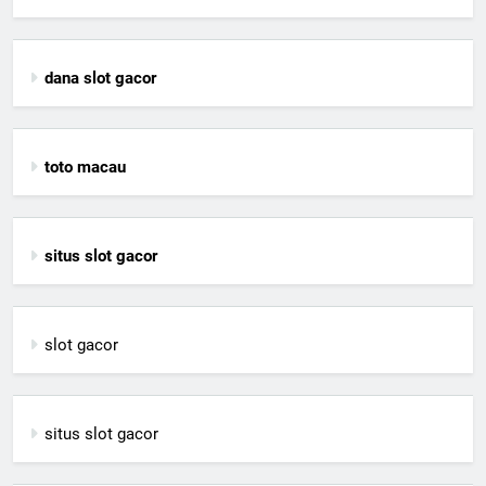
dana slot gacor
toto macau
situs slot gacor
slot gacor
situs slot gacor