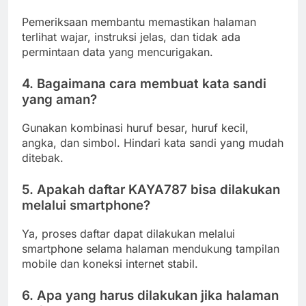
Pemeriksaan membantu memastikan halaman
terlihat wajar, instruksi jelas, dan tidak ada
permintaan data yang mencurigakan.
4. Bagaimana cara membuat kata sandi
yang aman?
Gunakan kombinasi huruf besar, huruf kecil,
angka, dan simbol. Hindari kata sandi yang mudah
ditebak.
5. Apakah daftar KAYA787 bisa dilakukan
melalui smartphone?
Ya, proses daftar dapat dilakukan melalui
smartphone selama halaman mendukung tampilan
mobile dan koneksi internet stabil.
6. Apa yang harus dilakukan jika halaman