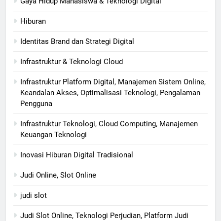
Gaya Hidup Mahasiswa & Teknologi Digital
Hiburan
Identitas Brand dan Strategi Digital
Infrastruktur & Teknologi Cloud
Infrastruktur Platform Digital, Manajemen Sistem Online,
Keandalan Akses, Optimalisasi Teknologi, Pengalaman
Pengguna
Infrastruktur Teknologi, Cloud Computing, Manajemen
Keuangan Teknologi
Inovasi Hiburan Digital Tradisional
Judi Online, Slot Online
judi slot
Judi Slot Online, Teknologi Perjudian, Platform Judi