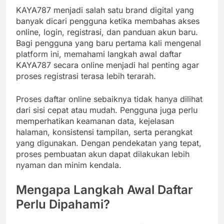
KAYA787 menjadi salah satu brand digital yang
banyak dicari pengguna ketika membahas akses
online, login, registrasi, dan panduan akun baru.
Bagi pengguna yang baru pertama kali mengenal
platform ini, memahami langkah awal daftar
KAYA787 secara online menjadi hal penting agar
proses registrasi terasa lebih terarah.
Proses daftar online sebaiknya tidak hanya dilihat
dari sisi cepat atau mudah. Pengguna juga perlu
memperhatikan keamanan data, kejelasan
halaman, konsistensi tampilan, serta perangkat
yang digunakan. Dengan pendekatan yang tepat,
proses pembuatan akun dapat dilakukan lebih
nyaman dan minim kendala.
Mengapa Langkah Awal Daftar
Perlu Dipahami?