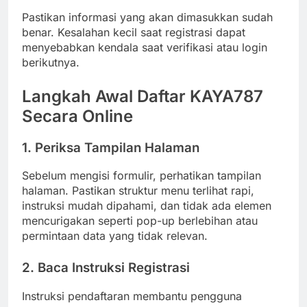
Pastikan informasi yang akan dimasukkan sudah
benar. Kesalahan kecil saat registrasi dapat
menyebabkan kendala saat verifikasi atau login
berikutnya.
Langkah Awal Daftar KAYA787
Secara Online
1. Periksa Tampilan Halaman
Sebelum mengisi formulir, perhatikan tampilan
halaman. Pastikan struktur menu terlihat rapi,
instruksi mudah dipahami, dan tidak ada elemen
mencurigakan seperti pop-up berlebihan atau
permintaan data yang tidak relevan.
2. Baca Instruksi Registrasi
Instruksi pendaftaran membantu pengguna