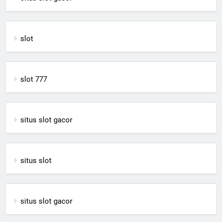
slot
slot 777
situs slot gacor
situs slot
situs slot gacor