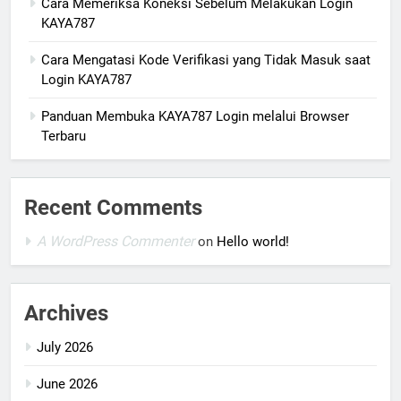
Cara Memeriksa Koneksi Sebelum Melakukan Login
KAYA787
Cara Mengatasi Kode Verifikasi yang Tidak Masuk saat
Login KAYA787
Panduan Membuka KAYA787 Login melalui Browser
Terbaru
Recent Comments
A WordPress Commenter
on
Hello world!
Archives
July 2026
June 2026