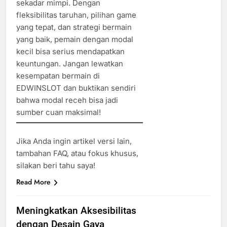
sekadar mimpi. Dengan
fleksibilitas taruhan, pilihan game
yang tepat, dan strategi bermain
yang baik, pemain dengan modal
kecil bisa serius mendapatkan
keuntungan. Jangan lewatkan
kesempatan bermain di
EDWINSLOT dan buktikan sendiri
bahwa modal receh bisa jadi
sumber cuan maksimal!
Jika Anda ingin artikel versi lain,
tambahan FAQ, atau fokus khusus,
silakan beri tahu saya!
Read More
Meningkatkan Aksesibilitas
dengan Desain Gaya