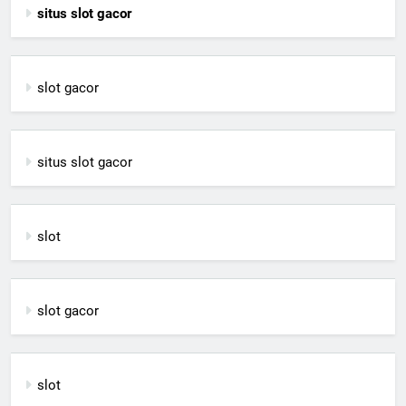
situs slot gacor
slot gacor
situs slot gacor
slot
slot gacor
slot