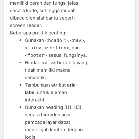
memiliki peran dan fungsi jelas
secara kode, sehingga mudah
dibaca oleh alat bantu seperti
screen reader.
Beberapa praktik penting:
Gunakan
,
,
<header>
<nav>
,
, dan
<main>
<section>
sesuai fungsinya.
<footer>
Hindari
berlebih yang
<div>
tidak memiliki makna
semantik.
Tambahkan
atribut aria-
label
untuk elemen
interaktif.
Gunakan heading (H1–H3)
secara hierarkis agar
pembaca layar dapat
menjelajah konten dengan
logis.