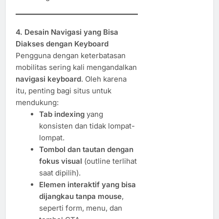
4. Desain Navigasi yang Bisa
Diakses dengan Keyboard
Pengguna dengan keterbatasan
mobilitas sering kali mengandalkan
navigasi keyboard
. Oleh karena
itu, penting bagi situs untuk
mendukung:
Tab indexing
yang
konsisten dan tidak lompat-
lompat.
Tombol dan tautan dengan
fokus visual
(outline terlihat
saat dipilih).
Elemen interaktif yang bisa
dijangkau tanpa mouse
,
seperti form, menu, dan