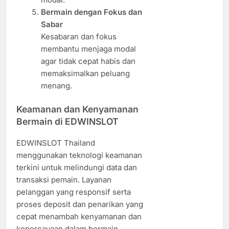
Bermain dengan Fokus dan
Sabar
Kesabaran dan fokus
membantu menjaga modal
agar tidak cepat habis dan
memaksimalkan peluang
menang.
Keamanan dan Kenyamanan
Bermain di EDWINSLOT
EDWINSLOT Thailand
menggunakan teknologi keamanan
terkini untuk melindungi data dan
transaksi pemain. Layanan
pelanggan yang responsif serta
proses deposit dan penarikan yang
cepat menambah kenyamanan dan
kepercayaan dalam bermain.