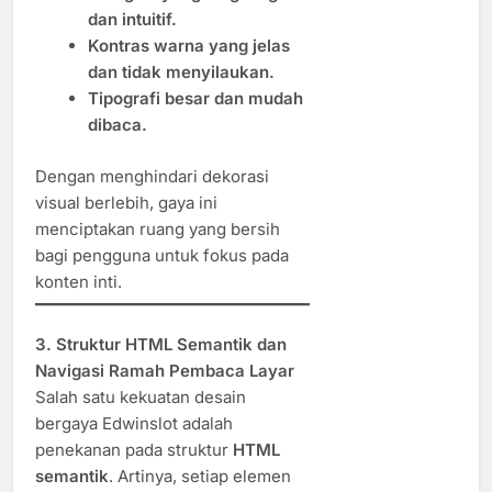
dan intuitif.
Kontras warna yang jelas
dan tidak menyilaukan.
Tipografi besar dan mudah
dibaca.
Dengan menghindari dekorasi
visual berlebih, gaya ini
menciptakan ruang yang bersih
bagi pengguna untuk fokus pada
konten inti.
3. Struktur HTML Semantik dan
Navigasi Ramah Pembaca Layar
Salah satu kekuatan desain
bergaya Edwinslot adalah
penekanan pada struktur
HTML
semantik
. Artinya, setiap elemen