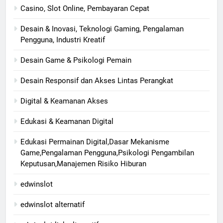
Casino, Slot Online, Pembayaran Cepat
Desain & Inovasi, Teknologi Gaming, Pengalaman
Pengguna, Industri Kreatif
Desain Game & Psikologi Pemain
Desain Responsif dan Akses Lintas Perangkat
Digital & Keamanan Akses
Edukasi & Keamanan Digital
Edukasi Permainan Digital,Dasar Mekanisme
Game,Pengalaman Pengguna,Psikologi Pengambilan
Keputusan,Manajemen Risiko Hiburan
edwinslot
edwinslot alternatif