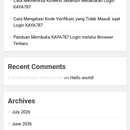
Cara Memeriksa Koneksi Sebelum Melakukan Login
KAYA787
Cara Mengatasi Kode Verifikasi yang Tidak Masuk saat
Login KAYA787
Panduan Membuka KAYA787 Login melalui Browser
Terbaru
Recent Comments
A WordPress Commenter
on
Hello world!
Archives
July 2026
June 2026