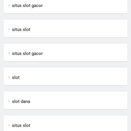
situs slot gacor
situs slot
situs slot gacor
slot
slot dana
situs slot