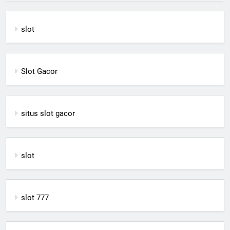
slot
Slot Gacor
situs slot gacor
slot
slot 777