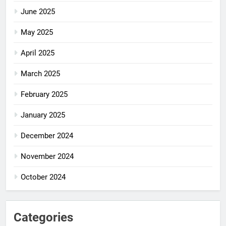
June 2025
May 2025
April 2025
March 2025
February 2025
January 2025
December 2024
November 2024
October 2024
Categories