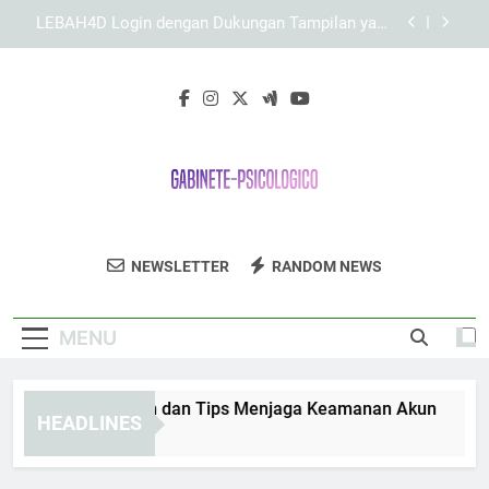
Skip
Cara Memeriksa Koneksi Sebelum Melakukan
to
Login KAYA787
content
Cara Mengatasi Kode Verifikasi yang Tidak
Masuk saat Login KAYA787
EDWINSLOT Login dan Tips Menjaga Keamanan
Akun
LEBAH4D Login dengan Dukungan Tampilan yang
Responsif
Cara Memeriksa Koneksi Sebelum Melakukan
Login KAYA787
Gabinete
Dapatkan Dukungan Kesehatan Mental Dari
Cara Mengatasi Kode Verifikasi yang Tidak
NEWSLETTER
RANDOM NEWS
Psicologico
Masuk saat Login KAYA787
Gabinete Psicologico. Konseling Yang
Profesional Untuk Setiap Kebutuhan.
MENU
DWINSLOT Login dan Tips Menjaga Keamanan Akun
LEB
HEADLINES
Weeks Ago
2 We