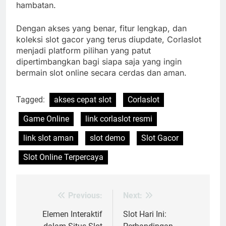
hambatan.
Dengan akses yang benar, fitur lengkap, dan
koleksi slot gacor yang terus diupdate, Corlaslot
menjadi platform pilihan yang patut
dipertimbangkan bagi siapa saja yang ingin
bermain slot online secara cerdas dan aman.
Tagged:
akses cepat slot
Corlaslot
Game Online
link corlaslot resmi
link slot aman
slot demo
Slot Gacor
Slot Online Terpercaya
Previous:
Next:
Post
navigation
Elemen Interaktif
Slot Hari Ini: