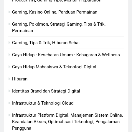
Gaming, Kasino Online, Panduan Permainan
Gaming, Pokémon, Strategi Gaming, Tips & Trik,
Permainan
Gaming, Tips & Trik, Hiburan Sehat
Gaya Hidup · Kesehatan Umum · Kebugaran & Wellness
Gaya Hidup Mahasiswa & Teknologi Digital
Hiburan
Identitas Brand dan Strategi Digital
Infrastruktur & Teknologi Cloud
Infrastruktur Platform Digital, Manajemen Sistem Online,
Keandalan Akses, Optimalisasi Teknologi, Pengalaman
Pengguna