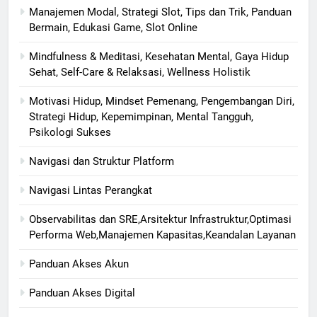
Manajemen Modal, Strategi Slot, Tips dan Trik, Panduan
Bermain, Edukasi Game, Slot Online
Mindfulness & Meditasi, Kesehatan Mental, Gaya Hidup
Sehat, Self-Care & Relaksasi, Wellness Holistik
Motivasi Hidup, Mindset Pemenang, Pengembangan Diri,
Strategi Hidup, Kepemimpinan, Mental Tangguh,
Psikologi Sukses
Navigasi dan Struktur Platform
Navigasi Lintas Perangkat
Observabilitas dan SRE,Arsitektur Infrastruktur,Optimasi
Performa Web,Manajemen Kapasitas,Keandalan Layanan
Panduan Akses Akun
Panduan Akses Digital