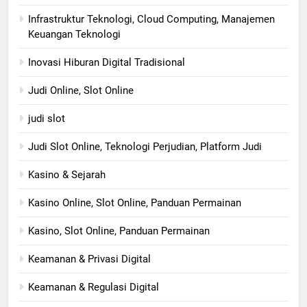
Infrastruktur Teknologi, Cloud Computing, Manajemen
Keuangan Teknologi
Inovasi Hiburan Digital Tradisional
Judi Online, Slot Online
judi slot
Judi Slot Online, Teknologi Perjudian, Platform Judi
Kasino & Sejarah
Kasino Online, Slot Online, Panduan Permainan
Kasino, Slot Online, Panduan Permainan
Keamanan & Privasi Digital
Keamanan & Regulasi Digital