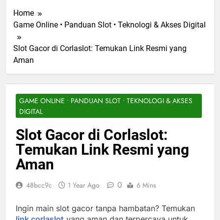
Home
Game Online • Panduan Slot • Teknologi & Akses Digital
Slot Gacor di Corlaslot: Temukan Link Resmi yang
Aman
GAME ONLINE • PANDUAN SLOT • TEKNOLOGI & AKSES
DIGITAL
Slot Gacor di Corlaslot:
Temukan Link Resmi yang
Aman
0
48bcc9c
1 Year Ago
6 Mins
Ingin main slot gacor tanpa hambatan? Temukan
link corlaslot
yang aman dan terpercaya untuk