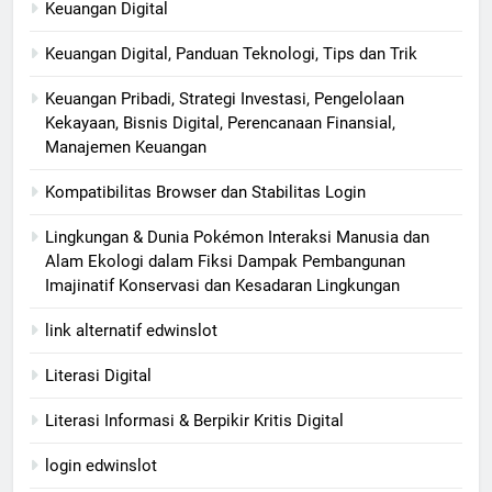
Keuangan Digital
Keuangan Digital, Panduan Teknologi, Tips dan Trik
Keuangan Pribadi, Strategi Investasi, Pengelolaan
Kekayaan, Bisnis Digital, Perencanaan Finansial,
Manajemen Keuangan
Kompatibilitas Browser dan Stabilitas Login
Lingkungan & Dunia Pokémon Interaksi Manusia dan
Alam Ekologi dalam Fiksi Dampak Pembangunan
Imajinatif Konservasi dan Kesadaran Lingkungan
link alternatif edwinslot
Literasi Digital
Literasi Informasi & Berpikir Kritis Digital
login edwinslot