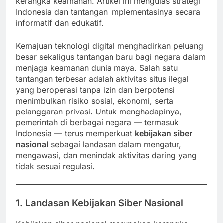
kerangka keamanan. Artikel ini mengulas strategi
Indonesia dan tantangan implementasinya secara
informatif dan edukatif.
Kemajuan teknologi digital menghadirkan peluang
besar sekaligus tantangan baru bagi negara dalam
menjaga keamanan dunia maya. Salah satu
tantangan terbesar adalah aktivitas situs ilegal
yang beroperasi tanpa izin dan berpotensi
menimbulkan risiko sosial, ekonomi, serta
pelanggaran privasi. Untuk menghadapinya,
pemerintah di berbagai negara — termasuk
Indonesia — terus memperkuat
kebijakan siber
nasional
sebagai landasan dalam mengatur,
mengawasi, dan menindak aktivitas daring yang
tidak sesuai regulasi.
1. Landasan Kebijakan Siber Nasional