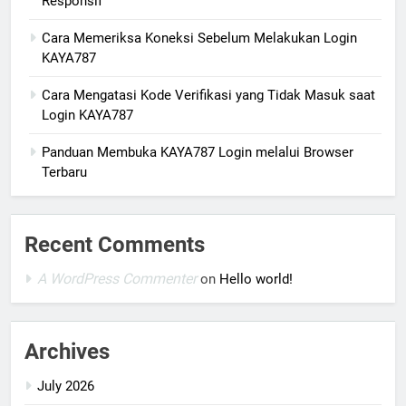
Responsif
Cara Memeriksa Koneksi Sebelum Melakukan Login
KAYA787
Cara Mengatasi Kode Verifikasi yang Tidak Masuk saat
Login KAYA787
Panduan Membuka KAYA787 Login melalui Browser
Terbaru
Recent Comments
A WordPress Commenter
on
Hello world!
Archives
July 2026