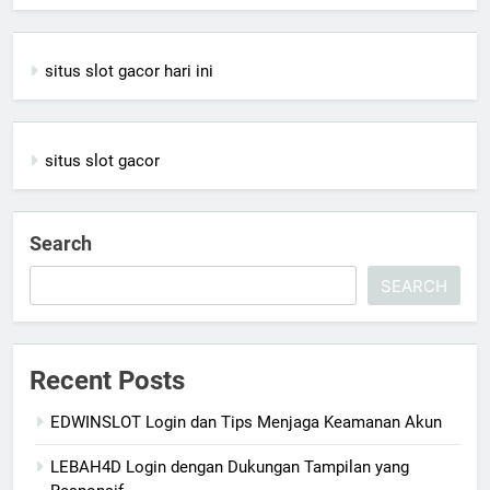
situs slot gacor hari ini
situs slot gacor
Search
SEARCH
Recent Posts
EDWINSLOT Login dan Tips Menjaga Keamanan Akun
LEBAH4D Login dengan Dukungan Tampilan yang