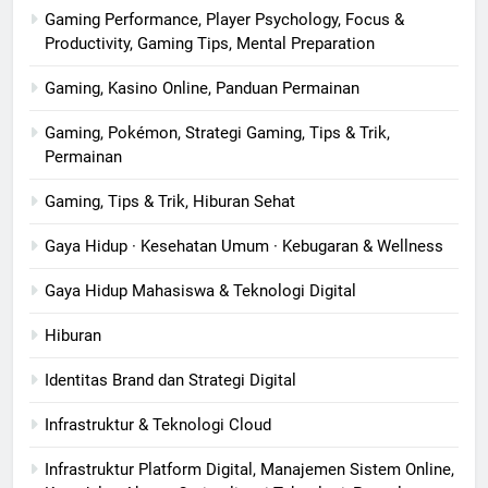
Gaming Performance, Player Psychology, Focus &
Productivity, Gaming Tips, Mental Preparation
Gaming, Kasino Online, Panduan Permainan
Gaming, Pokémon, Strategi Gaming, Tips & Trik,
Permainan
Gaming, Tips & Trik, Hiburan Sehat
Gaya Hidup · Kesehatan Umum · Kebugaran & Wellness
Gaya Hidup Mahasiswa & Teknologi Digital
Hiburan
Identitas Brand dan Strategi Digital
Infrastruktur & Teknologi Cloud
Infrastruktur Platform Digital, Manajemen Sistem Online,