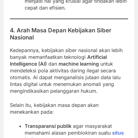
menjadi hal yang krusial agar tindakan lebih
cepat dan efisien.
4. Arah Masa Depan Kebijakan Siber
Nasional
Kedepannya, kebijakan siber nasional akan lebih
banyak memanfaatkan teknologi
Artificial
Intelligence (AI)
dan
machine learning
untuk
mendeteksi pola aktivitas daring ilegal secara
otomatis. AI dapat menganalisis jutaan data lalu
lintas digital untuk menemukan anomali yang
mengindikasikan pelanggaran hukum.
Selain itu, kebijakan masa depan akan
menekankan pada:
Transparansi publik
agar masyarakat
memahami alasan pemblokiran suatu
situs