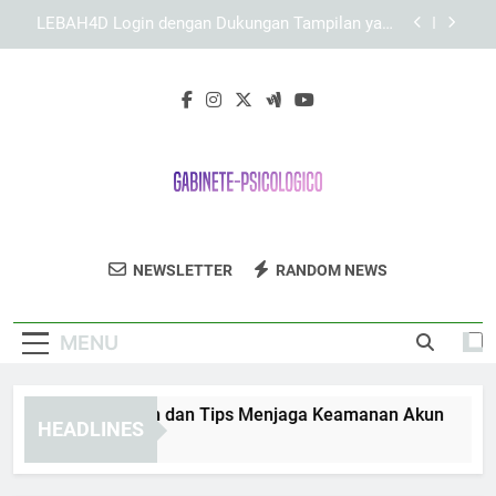
Skip
Cara Memeriksa Koneksi Sebelum Melakukan
to
Login KAYA787
content
Cara Mengatasi Kode Verifikasi yang Tidak
Masuk saat Login KAYA787
EDWINSLOT Login dan Tips Menjaga Keamanan
Akun
LEBAH4D Login dengan Dukungan Tampilan yang
Responsif
Cara Memeriksa Koneksi Sebelum Melakukan
Login KAYA787
Gabinete
Dapatkan Dukungan Kesehatan Mental Dari
Cara Mengatasi Kode Verifikasi yang Tidak
NEWSLETTER
RANDOM NEWS
Psicologico
Masuk saat Login KAYA787
Gabinete Psicologico. Konseling Yang
Profesional Untuk Setiap Kebutuhan.
MENU
DWINSLOT Login dan Tips Menjaga Keamanan Akun
LEB
HEADLINES
Weeks Ago
2 We