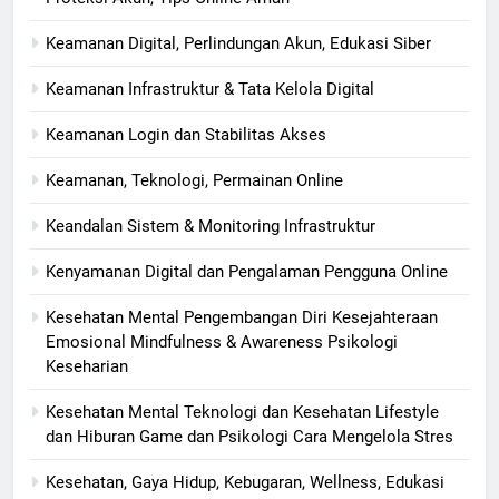
Keamanan Digital, Perlindungan Akun, Edukasi Siber
Keamanan Infrastruktur & Tata Kelola Digital
Keamanan Login dan Stabilitas Akses
Keamanan, Teknologi, Permainan Online
Keandalan Sistem & Monitoring Infrastruktur
Kenyamanan Digital dan Pengalaman Pengguna Online
Kesehatan Mental Pengembangan Diri Kesejahteraan
Emosional Mindfulness & Awareness Psikologi
Keseharian
Kesehatan Mental Teknologi dan Kesehatan Lifestyle
dan Hiburan Game dan Psikologi Cara Mengelola Stres
Kesehatan, Gaya Hidup, Kebugaran, Wellness, Edukasi