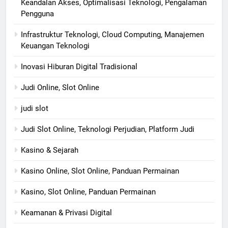
Keandalan Akses, Optimalisasi Teknologi, Pengalaman
Pengguna
Infrastruktur Teknologi, Cloud Computing, Manajemen
Keuangan Teknologi
Inovasi Hiburan Digital Tradisional
Judi Online, Slot Online
judi slot
Judi Slot Online, Teknologi Perjudian, Platform Judi
Kasino & Sejarah
Kasino Online, Slot Online, Panduan Permainan
Kasino, Slot Online, Panduan Permainan
Keamanan & Privasi Digital