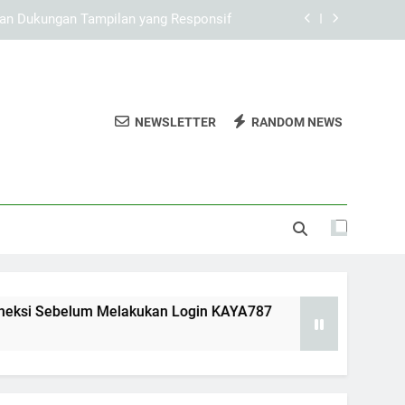
n Dukungan Tampilan yang Responsif
si Sebelum Melakukan Login KAYA787
 yang Tidak Masuk saat Login KAYA787
NEWSLETTER
RANDOM NEWS
in dan Tips Menjaga Keamanan Akun
n Dukungan Tampilan yang Responsif
ng Yang Profesional Untuk Setiap Kebutuhan.
si Sebelum Melakukan Login KAYA787
 yang Tidak Masuk saat Login KAYA787
lakukan Login KAYA787
Cara Mengatasi Kode Verifikas
3 Weeks Ago