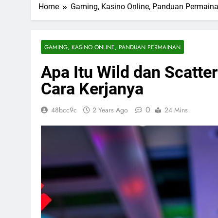
Home
Gaming, Kasino Online, Panduan Permain
GAMING, KASINO ONLINE, PANDUAN PERMAINAN
Apa Itu Wild dan Scatte
Cara Kerjanya
0
48bcc9c
2 Years Ago
24 Mins