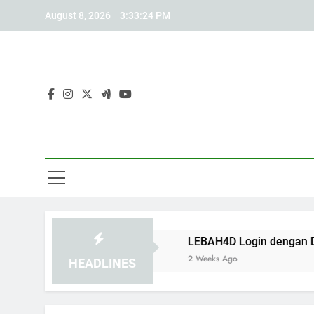
Skip
August 8, 2026
3:33:26 PM
to
content
Gab
Dapatkan 
manan Akun
LEBAH4D Login dengan Dukungan Tampilan
2 Weeks Ago
HEADLINES