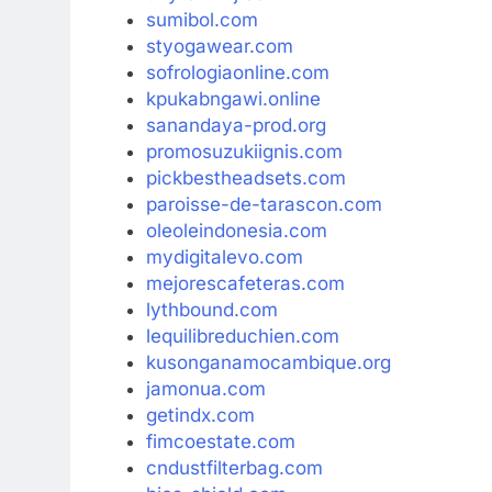
sumibol.com
styogawear.com
sofrologiaonline.com
kpukabngawi.online
sanandaya-prod.org
promosuzukiignis.com
pickbestheadsets.com
paroisse-de-tarascon.com
oleoleindonesia.com
mydigitalevo.com
mejorescafeteras.com
lythbound.com
lequilibreduchien.com
kusonganamocambique.org
jamonua.com
getindx.com
fimcoestate.com
cndustfilterbag.com