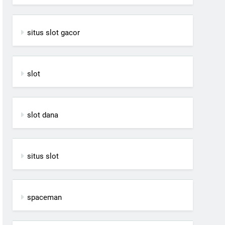
situs slot gacor
slot
slot dana
situs slot
spaceman