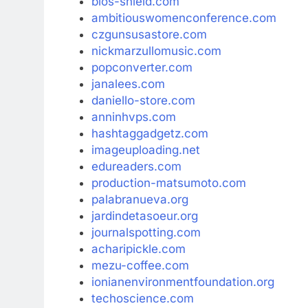
bios-shield.com
ambitiouswomenconference.com
czgunsusastore.com
nickmarzullomusic.com
popconverter.com
janalees.com
daniello-store.com
anninhvps.com
hashtaggadgetz.com
imageuploading.net
edureaders.com
production-matsumoto.com
palabranueva.org
jardindetasoeur.org
journalspotting.com
acharipickle.com
mezu-coffee.com
ionianenvironmentfoundation.org
techoscience.com