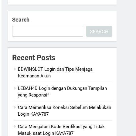
Search
SEARCH
Recent Posts
EDWINSLOT Login dan Tips Menjaga
Keamanan Akun
LEBAH4D Login dengan Dukungan Tampilan
yang Responsif
Cara Memeriksa Koneksi Sebelum Melakukan
Login KAYA787
Cara Mengatasi Kode Verifikasi yang Tidak
Masuk saat Login KAYA787