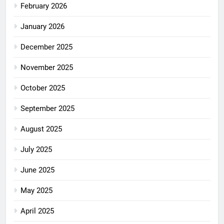
February 2026
January 2026
December 2025
November 2025
October 2025
September 2025
August 2025
July 2025
June 2025
May 2025
April 2025