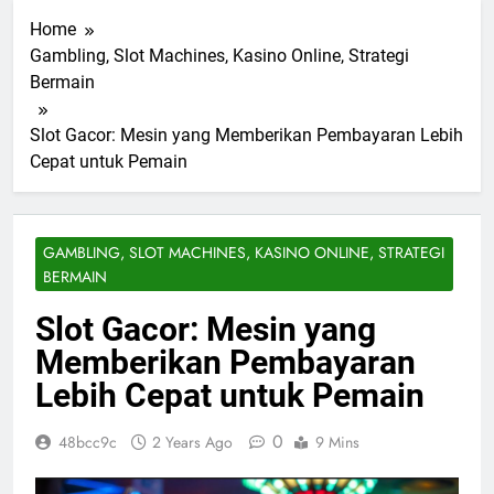
Home
Gambling, Slot Machines, Kasino Online, Strategi
Bermain
Slot Gacor: Mesin yang Memberikan Pembayaran Lebih
Cepat untuk Pemain
GAMBLING, SLOT MACHINES, KASINO ONLINE, STRATEGI
BERMAIN
Slot Gacor: Mesin yang
Memberikan Pembayaran
Lebih Cepat untuk Pemain
0
48bcc9c
2 Years Ago
9 Mins