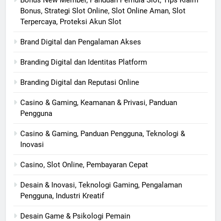
Bonus, Strategi Slot Online, Slot Online Aman, Slot
Terpercaya, Proteksi Akun Slot
Brand Digital dan Pengalaman Akses
Branding Digital dan Identitas Platform
Branding Digital dan Reputasi Online
Casino & Gaming, Keamanan & Privasi, Panduan
Pengguna
Casino & Gaming, Panduan Pengguna, Teknologi &
Inovasi
Casino, Slot Online, Pembayaran Cepat
Desain & Inovasi, Teknologi Gaming, Pengalaman
Pengguna, Industri Kreatif
Desain Game & Psikologi Pemain