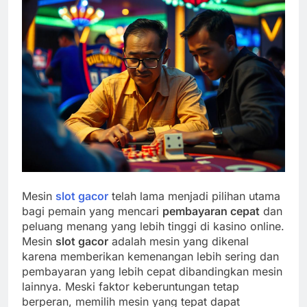
Mesin
slot gacor
telah lama menjadi pilihan utama
bagi pemain yang mencari
pembayaran cepat
dan
peluang menang yang lebih tinggi di kasino online.
Mesin
slot gacor
adalah mesin yang dikenal
karena memberikan kemenangan lebih sering dan
pembayaran yang lebih cepat dibandingkan mesin
lainnya. Meski faktor keberuntungan tetap
berperan, memilih mesin yang tepat dapat