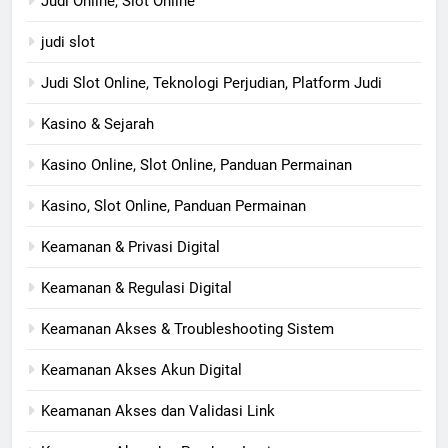
Judi Online, Slot Online
judi slot
Judi Slot Online, Teknologi Perjudian, Platform Judi
Kasino & Sejarah
Kasino Online, Slot Online, Panduan Permainan
Kasino, Slot Online, Panduan Permainan
Keamanan & Privasi Digital
Keamanan & Regulasi Digital
Keamanan Akses & Troubleshooting Sistem
Keamanan Akses Akun Digital
Keamanan Akses dan Validasi Link