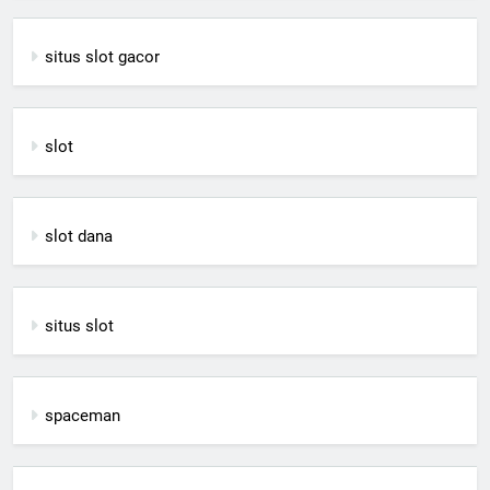
situs slot gacor
slot
slot dana
situs slot
spaceman