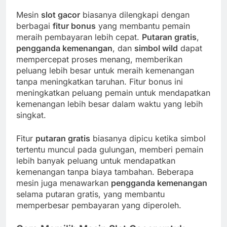
Mesin
slot gacor
biasanya dilengkapi dengan
berbagai
fitur bonus
yang membantu pemain
meraih pembayaran lebih cepat.
Putaran gratis
,
pengganda kemenangan
, dan
simbol wild
dapat
mempercepat proses menang, memberikan
peluang lebih besar untuk meraih kemenangan
tanpa meningkatkan taruhan. Fitur bonus ini
meningkatkan peluang pemain untuk mendapatkan
kemenangan lebih besar dalam waktu yang lebih
singkat.
Fitur
putaran gratis
biasanya dipicu ketika simbol
tertentu muncul pada gulungan, memberi pemain
lebih banyak peluang untuk mendapatkan
kemenangan tanpa biaya tambahan. Beberapa
mesin juga menawarkan
pengganda kemenangan
selama putaran gratis, yang membantu
memperbesar pembayaran yang diperoleh.