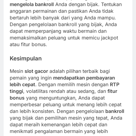
mengelola bankroll
Anda dengan bijak. Tentukan
anggaran permainan dan pastikan Anda tidak
bertaruh lebih banyak dari yang Anda mampu.
Dengan pengelolaan bankroll yang bijak, Anda
dapat memperpanjang waktu bermain dan
memaksimalkan peluang untuk memicu jackpot
atau fitur bonus.
Kesimpulan
Mesin
slot gacor
adalah pilihan terbaik bagi
pemain yang ingin
mendapatkan pembayaran
lebih cepat
. Dengan memilih mesin dengan
RTP
tinggi
, volatilitas rendah atau sedang, dan
fitur
bonus
yang menguntungkan, Anda dapat
memperbesar peluang untuk menang lebih cepat
dan lebih konsisten. Dengan pengelolaan
bankroll
yang bijak dan pemilihan mesin yang tepat, Anda
dapat meraih kemenangan lebih cepat dan
menikmati pengalaman bermain yang lebih