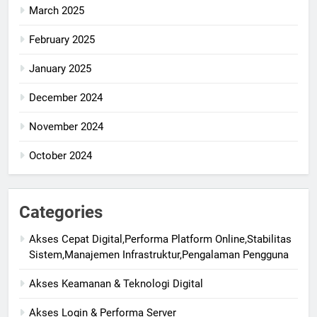
March 2025
February 2025
January 2025
December 2024
November 2024
October 2024
Categories
Akses Cepat Digital,Performa Platform Online,Stabilitas
Sistem,Manajemen Infrastruktur,Pengalaman Pengguna
Akses Keamanan & Teknologi Digital
Akses Login & Performa Server