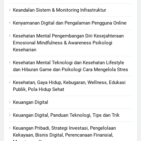
Keandalan Sistem & Monitoring Infrastruktur
Kenyamanan Digital dan Pengalaman Pengguna Online
Kesehatan Mental Pengembangan Diri Kesejahteraan
Emosional Mindfulness & Awareness Psikologi
Keseharian
Kesehatan Mental Teknologi dan Kesehatan Lifestyle
dan Hiburan Game dan Psikologi Cara Mengelola Stres
Kesehatan, Gaya Hidup, Kebugaran, Wellness, Edukasi
Publik, Pola Hidup Sehat
Keuangan Digital
Keuangan Digital, Panduan Teknologi, Tips dan Trik
Keuangan Pribadi, Strategi Investasi, Pengelolaan
Kekayaan, Bisnis Digital, Perencanaan Finansial,