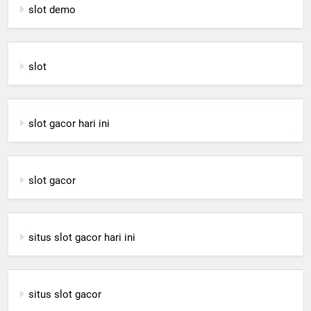
slot demo
slot
slot gacor hari ini
slot gacor
situs slot gacor hari ini
situs slot gacor