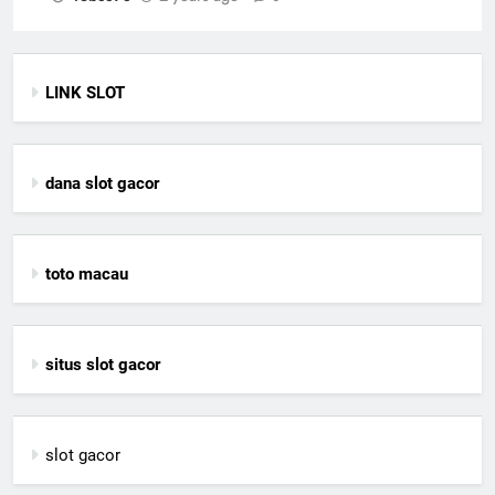
LINK SLOT
dana slot gacor
toto macau
situs slot gacor
slot gacor