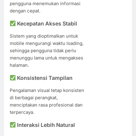
pengguna menemukan informasi
dengan cepat.
Kecepatan Akses Stabil
Sistem yang dioptimalkan untuk
mobile mengurangi waktu loading,
sehingga pengguna tidak perlu
menunggu lama untuk mengakses
halaman.
Konsistensi Tampilan
Pengalaman visual tetap konsisten
di berbagai perangkat,
menciptakan rasa profesional dan
terpercaya.
Interaksi Lebih Natural