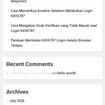
Responsif
Cara Memeriksa Koneksi Sebelum Melakukan Login
KAYA787
Cara Mengatasi Kode Verifikasi yang Tidak Masuk saat
Login KAYA787
Panduan Membuka KAYA787 Login melalui Browser
Terbaru
Recent Comments
A WordPress Commenter
on
Hello world!
Archives
July 2026