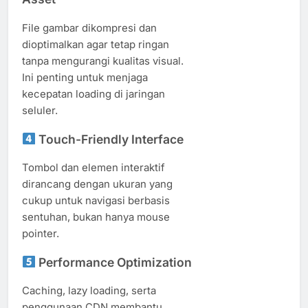
File gambar dikompresi dan
dioptimalkan agar tetap ringan
tanpa mengurangi kualitas visual.
Ini penting untuk menjaga
kecepatan loading di jaringan
seluler.
Touch-Friendly Interface
Tombol dan elemen interaktif
dirancang dengan ukuran yang
cukup untuk navigasi berbasis
sentuhan, bukan hanya mouse
pointer.
Performance Optimization
Caching, lazy loading, serta
penggunaan CDN membantu