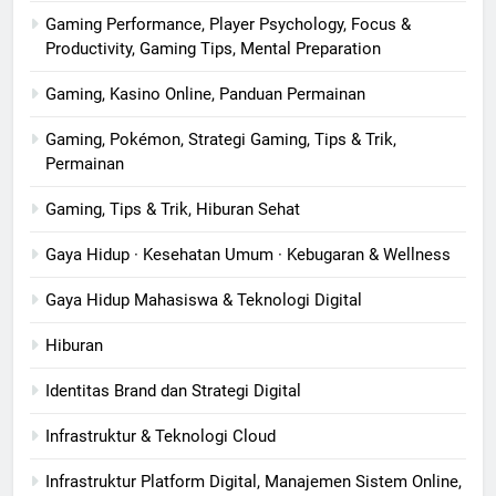
Gaming Performance, Player Psychology, Focus &
Productivity, Gaming Tips, Mental Preparation
Gaming, Kasino Online, Panduan Permainan
Gaming, Pokémon, Strategi Gaming, Tips & Trik,
Permainan
Gaming, Tips & Trik, Hiburan Sehat
Gaya Hidup · Kesehatan Umum · Kebugaran & Wellness
Gaya Hidup Mahasiswa & Teknologi Digital
Hiburan
Identitas Brand dan Strategi Digital
Infrastruktur & Teknologi Cloud
Infrastruktur Platform Digital, Manajemen Sistem Online,