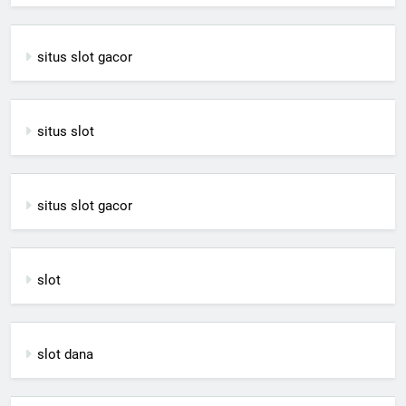
situs slot gacor
situs slot
situs slot gacor
slot
slot dana