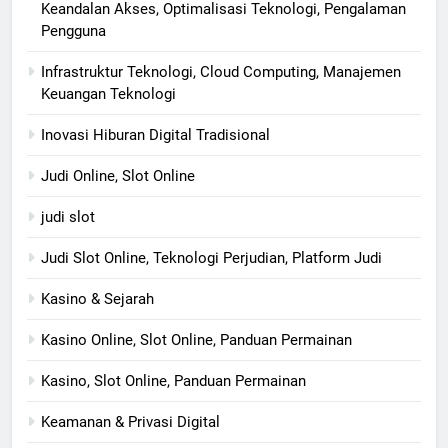
Keandalan Akses, Optimalisasi Teknologi, Pengalaman
Pengguna
Infrastruktur Teknologi, Cloud Computing, Manajemen
Keuangan Teknologi
Inovasi Hiburan Digital Tradisional
Judi Online, Slot Online
judi slot
Judi Slot Online, Teknologi Perjudian, Platform Judi
Kasino & Sejarah
Kasino Online, Slot Online, Panduan Permainan
Kasino, Slot Online, Panduan Permainan
Keamanan & Privasi Digital