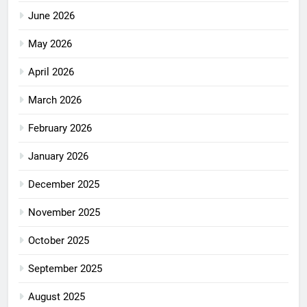
June 2026
May 2026
April 2026
March 2026
February 2026
January 2026
December 2025
November 2025
October 2025
September 2025
August 2025