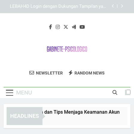
Skip
Cara Memeriksa Koneksi Sebelum Melakukan
to
Login KAYA787
content
Cara Mengatasi Kode Verifikasi yang Tidak
Masuk saat Login KAYA787
EDWINSLOT Login dan Tips Menjaga Keamanan
Akun
LEBAH4D Login dengan Dukungan Tampilan yang
Responsif
Cara Memeriksa Koneksi Sebelum Melakukan
Login KAYA787
Gabinete
Dapatkan Dukungan Kesehatan Mental Dari
Cara Mengatasi Kode Verifikasi yang Tidak
NEWSLETTER
RANDOM NEWS
Psicologico
Masuk saat Login KAYA787
Gabinete Psicologico. Konseling Yang
Profesional Untuk Setiap Kebutuhan.
MENU
DWINSLOT Login dan Tips Menjaga Keamanan Akun
LEB
HEADLINES
Weeks Ago
2 We