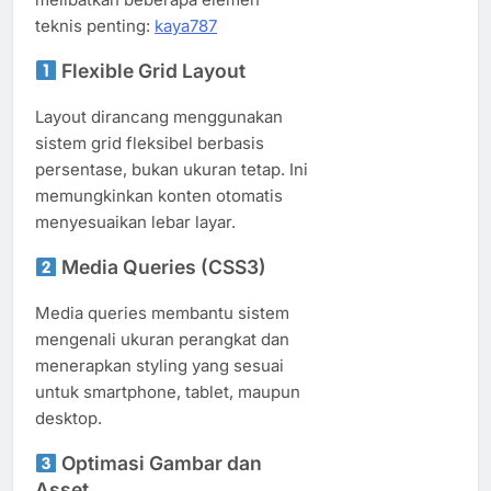
teknis penting:
kaya787
Flexible Grid Layout
Layout dirancang menggunakan
sistem grid fleksibel berbasis
persentase, bukan ukuran tetap. Ini
memungkinkan konten otomatis
menyesuaikan lebar layar.
Media Queries (CSS3)
Media queries membantu sistem
mengenali ukuran perangkat dan
menerapkan styling yang sesuai
untuk smartphone, tablet, maupun
desktop.
Optimasi Gambar dan
Asset