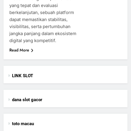
yang tepat dan evaluasi
berkelanjutan, sebuah platform
dapat memastikan stabilitas,
visibilitas, serta pertumbuhan
jangka panjang dalam ekosistem
digital yang kompetitif.
Read More
LINK SLOT
dana slot gacor
toto macau