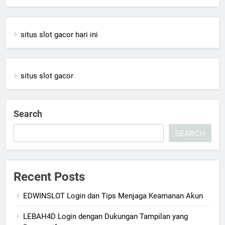
situs slot gacor hari ini
situs slot gacor
Search
SEARCH
Recent Posts
EDWINSLOT Login dan Tips Menjaga Keamanan Akun
LEBAH4D Login dengan Dukungan Tampilan yang