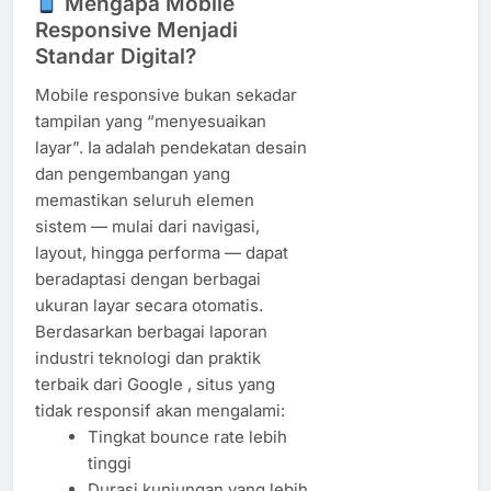
Mengapa Mobile
Responsive Menjadi
Standar Digital?
Mobile responsive bukan sekadar
tampilan yang “menyesuaikan
layar”. Ia adalah pendekatan desain
dan pengembangan yang
memastikan seluruh elemen
sistem — mulai dari navigasi,
layout, hingga performa — dapat
beradaptasi dengan berbagai
ukuran layar secara otomatis.
Berdasarkan berbagai laporan
industri teknologi dan praktik
terbaik dari Google , situs yang
tidak responsif akan mengalami:
Tingkat bounce rate lebih
tinggi
Durasi kunjungan yang lebih