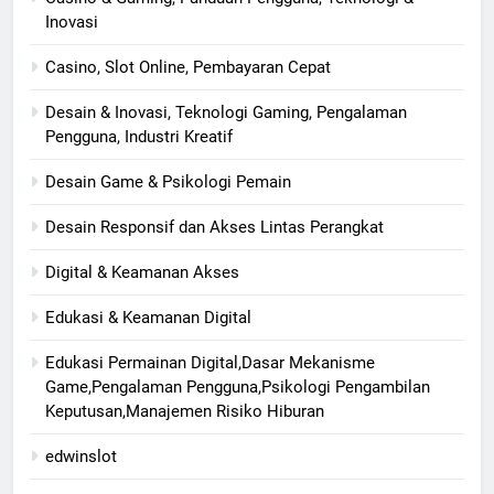
Inovasi
Casino, Slot Online, Pembayaran Cepat
Desain & Inovasi, Teknologi Gaming, Pengalaman
Pengguna, Industri Kreatif
Desain Game & Psikologi Pemain
Desain Responsif dan Akses Lintas Perangkat
Digital & Keamanan Akses
Edukasi & Keamanan Digital
Edukasi Permainan Digital,Dasar Mekanisme
Game,Pengalaman Pengguna,Psikologi Pengambilan
Keputusan,Manajemen Risiko Hiburan
edwinslot