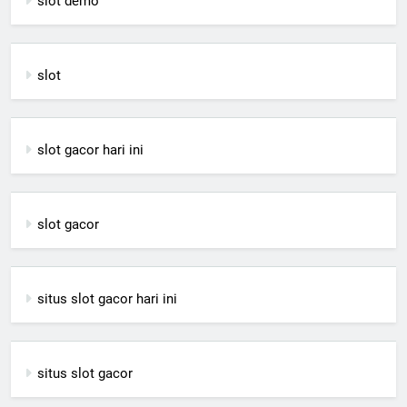
slot demo
slot
slot gacor hari ini
slot gacor
situs slot gacor hari ini
situs slot gacor