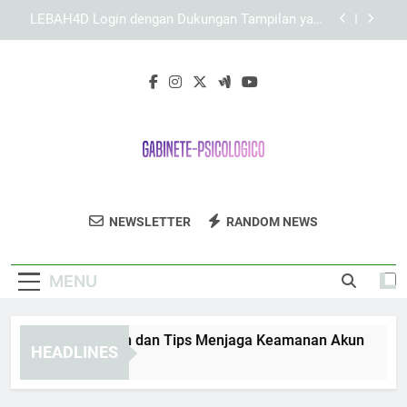
Skip
Cara Memeriksa Koneksi Sebelum Melakukan
to
Login KAYA787
content
Cara Mengatasi Kode Verifikasi yang Tidak
Masuk saat Login KAYA787
EDWINSLOT Login dan Tips Menjaga Keamanan
Akun
LEBAH4D Login dengan Dukungan Tampilan yang
Responsif
Cara Memeriksa Koneksi Sebelum Melakukan
Login KAYA787
Gabinete
Dapatkan Dukungan Kesehatan Mental Dari
Cara Mengatasi Kode Verifikasi yang Tidak
NEWSLETTER
RANDOM NEWS
Psicologico
Masuk saat Login KAYA787
Gabinete Psicologico. Konseling Yang
Profesional Untuk Setiap Kebutuhan.
MENU
DWINSLOT Login dan Tips Menjaga Keamanan Akun
LEB
HEADLINES
Weeks Ago
2 We