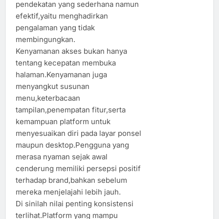
pendekatan yang sederhana namun
efektif,yaitu menghadirkan
pengalaman yang tidak
membingungkan.
Kenyamanan akses bukan hanya
tentang kecepatan membuka
halaman.Kenyamanan juga
menyangkut susunan
menu,keterbacaan
tampilan,penempatan fitur,serta
kemampuan platform untuk
menyesuaikan diri pada layar ponsel
maupun desktop.Pengguna yang
merasa nyaman sejak awal
cenderung memiliki persepsi positif
terhadap brand,bahkan sebelum
mereka menjelajahi lebih jauh.
Di sinilah nilai penting konsistensi
terlihat.Platform yang mampu