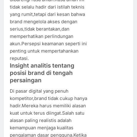
tidak selalu hadir dari istilah teknis
yang rumit,tetapi dari kesan bahwa
brand mengelola akses dengan
serius,tidak berantakan,dan
memperhatikan perlindungan
akun.Persepsi keamanan seperti ini
penting untuk mempertahankan
reputasi.
Insight analitis tentang
posisi brand di tengah
persaingan
Di pasar digital yang penuh
kompetitor,brand tidak cukup hanya
hadir.Mereka harus memiliki alasan
kuat untuk terus diingat.Salah satu
alasan paling realistis adalah
kemampuan menjaga kualitas
pengalaman dasar pengguna.Ketika