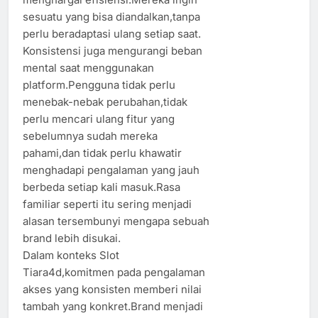
sesuatu yang bisa diandalkan,tanpa
perlu beradaptasi ulang setiap saat.
Konsistensi juga mengurangi beban
mental saat menggunakan
platform.Pengguna tidak perlu
menebak-nebak perubahan,tidak
perlu mencari ulang fitur yang
sebelumnya sudah mereka
pahami,dan tidak perlu khawatir
menghadapi pengalaman yang jauh
berbeda setiap kali masuk.Rasa
familiar seperti itu sering menjadi
alasan tersembunyi mengapa sebuah
brand lebih disukai.
Dalam konteks Slot
Tiara4d,komitmen pada pengalaman
akses yang konsisten memberi nilai
tambah yang konkret.Brand menjadi