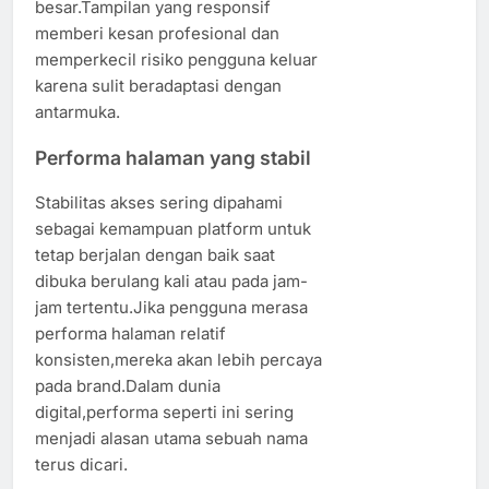
besar.Tampilan yang responsif
memberi kesan profesional dan
memperkecil risiko pengguna keluar
karena sulit beradaptasi dengan
antarmuka.
Performa halaman yang stabil
Stabilitas akses sering dipahami
sebagai kemampuan platform untuk
tetap berjalan dengan baik saat
dibuka berulang kali atau pada jam-
jam tertentu.Jika pengguna merasa
performa halaman relatif
konsisten,mereka akan lebih percaya
pada brand.Dalam dunia
digital,performa seperti ini sering
menjadi alasan utama sebuah nama
terus dicari.