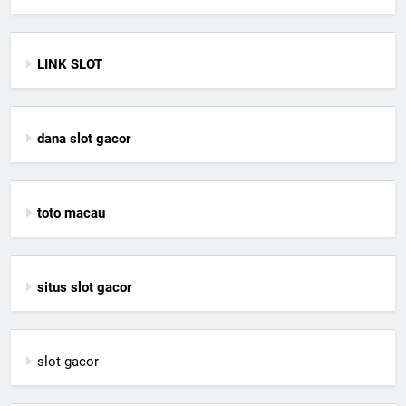
LINK SLOT
dana slot gacor
toto macau
situs slot gacor
slot gacor