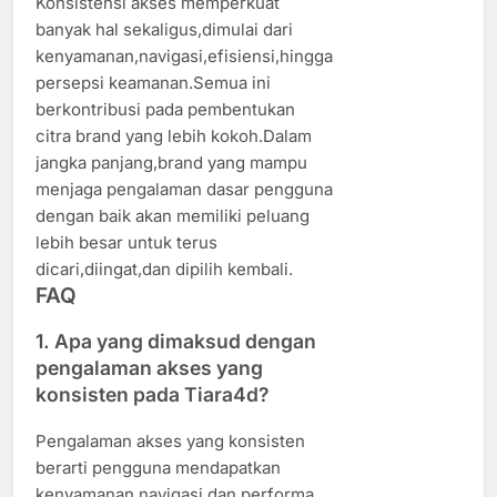
Konsistensi akses memperkuat
banyak hal sekaligus,dimulai dari
kenyamanan,navigasi,efisiensi,hingga
persepsi keamanan.Semua ini
berkontribusi pada pembentukan
citra brand yang lebih kokoh.Dalam
jangka panjang,brand yang mampu
menjaga pengalaman dasar pengguna
dengan baik akan memiliki peluang
lebih besar untuk terus
dicari,diingat,dan dipilih kembali.
FAQ
1. Apa yang dimaksud dengan
pengalaman akses yang
konsisten pada Tiara4d?
Pengalaman akses yang konsisten
berarti pengguna mendapatkan
kenyamanan,navigasi,dan performa