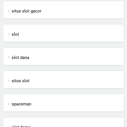
situs slot gacor
slot
slot dana
situs slot
spaceman