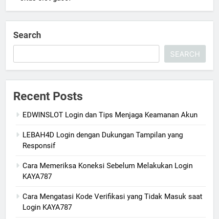
Search
SEARCH
Recent Posts
EDWINSLOT Login dan Tips Menjaga Keamanan Akun
LEBAH4D Login dengan Dukungan Tampilan yang
Responsif
Cara Memeriksa Koneksi Sebelum Melakukan Login
KAYA787
Cara Mengatasi Kode Verifikasi yang Tidak Masuk saat
Login KAYA787