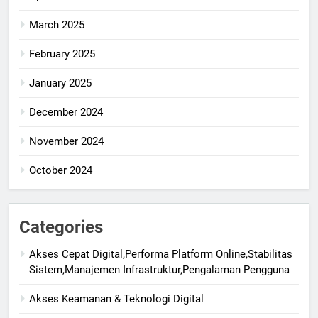
March 2025
February 2025
January 2025
December 2024
November 2024
October 2024
Categories
Akses Cepat Digital,Performa Platform Online,Stabilitas
Sistem,Manajemen Infrastruktur,Pengalaman Pengguna
Akses Keamanan & Teknologi Digital