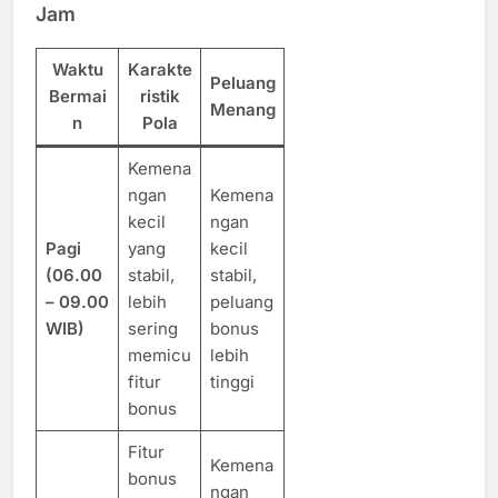
Jam
Waktu
Karakte
Peluang
Bermai
ristik
Menang
n
Pola
Kemena
ngan
Kemena
kecil
ngan
Pagi
yang
kecil
(06.00
stabil,
stabil,
– 09.00
lebih
peluang
WIB)
sering
bonus
memicu
lebih
fitur
tinggi
bonus
Fitur
Kemena
bonus
ngan