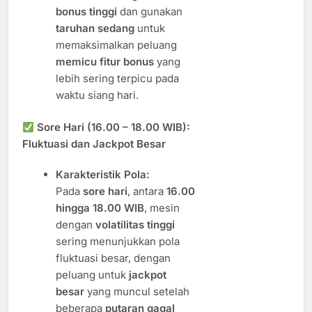
bonus tinggi
dan gunakan
taruhan sedang
untuk
memaksimalkan peluang
memicu fitur bonus
yang
lebih sering terpicu pada
waktu siang hari.
Sore Hari (16.00 – 18.00 WIB):
Fluktuasi dan Jackpot Besar
Karakteristik Pola:
Pada
sore hari
, antara
16.00
hingga 18.00 WIB
, mesin
dengan
volatilitas tinggi
sering menunjukkan pola
fluktuasi besar, dengan
peluang untuk
jackpot
besar
yang muncul setelah
beberapa
putaran gagal