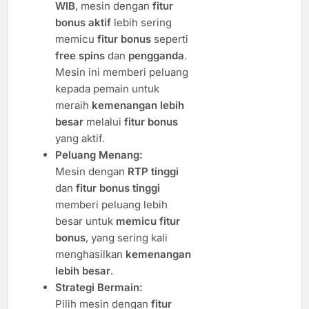
WIB
, mesin dengan
fitur
bonus aktif
lebih sering
memicu
fitur bonus
seperti
free spins
dan
pengganda
.
Mesin ini memberi peluang
kepada pemain untuk
meraih
kemenangan lebih
besar
melalui
fitur bonus
yang aktif.
Peluang Menang:
Mesin dengan
RTP tinggi
dan
fitur bonus tinggi
memberi peluang lebih
besar untuk
memicu fitur
bonus
, yang sering kali
menghasilkan
kemenangan
lebih besar
.
Strategi Bermain:
Pilih mesin dengan
fitur