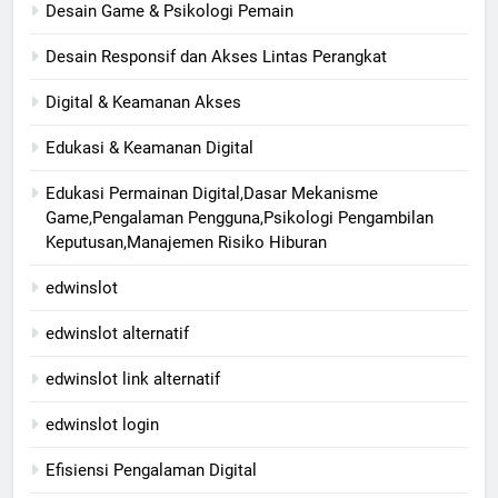
Desain Game & Psikologi Pemain
Desain Responsif dan Akses Lintas Perangkat
Digital & Keamanan Akses
Edukasi & Keamanan Digital
Edukasi Permainan Digital,Dasar Mekanisme
Game,Pengalaman Pengguna,Psikologi Pengambilan
Keputusan,Manajemen Risiko Hiburan
edwinslot
edwinslot alternatif
edwinslot link alternatif
edwinslot login
Efisiensi Pengalaman Digital