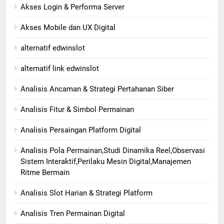
Akses Login & Performa Server
Akses Mobile dan UX Digital
alternatif edwinslot
alternatif link edwinslot
Analisis Ancaman & Strategi Pertahanan Siber
Analisis Fitur & Simbol Permainan
Analisis Persaingan Platform Digital
Analisis Pola Permainan,Studi Dinamika Reel,Observasi
Sistem Interaktif,Perilaku Mesin Digital,Manajemen
Ritme Bermain
Analisis Slot Harian & Strategi Platform
Analisis Tren Permainan Digital