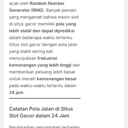
acak oleh
Random Number
Generator (RNG)
. Banyak pemain
yang mengamati bahwa mesin slot
di situs gacor memiliki
pola yang
lebih stabil dan dapat diprediksi
dalam beberapa waktu tertentu.
Situs slot gacor dengan pola jalan
yang stabil sering kali
menunjukkan
frekuensi
kemenangan yang lebih tinggi
dan
memberikan peluang lebih besar
untuk meraih
kemenangan besar
pada waktu-waktu tertentu dalam
24 jam
.
Catatan Pola Jalan di Situs
Slot Gacor dalam 24 Jam
Berdasarkan pengamatan terhadap