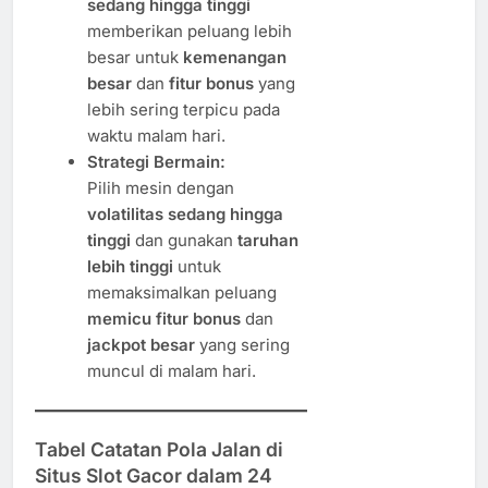
sedang hingga tinggi
memberikan peluang lebih
besar untuk
kemenangan
besar
dan
fitur bonus
yang
lebih sering terpicu pada
waktu malam hari.
Strategi Bermain:
Pilih mesin dengan
volatilitas sedang hingga
tinggi
dan gunakan
taruhan
lebih tinggi
untuk
memaksimalkan peluang
memicu fitur bonus
dan
jackpot besar
yang sering
muncul di malam hari.
Tabel Catatan Pola Jalan di
Situs Slot Gacor dalam 24