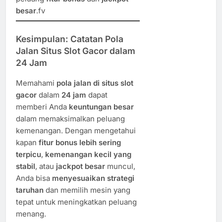
besar
.fv
Kesimpulan: Catatan Pola
Jalan Situs Slot Gacor dalam
24 Jam
Memahami
pola jalan di situs slot
gacor
dalam
24 jam
dapat
memberi Anda
keuntungan besar
dalam memaksimalkan peluang
kemenangan. Dengan mengetahui
kapan
fitur bonus lebih sering
terpicu
,
kemenangan kecil yang
stabil
, atau
jackpot besar
muncul,
Anda bisa
menyesuaikan strategi
taruhan
dan memilih mesin yang
tepat untuk meningkatkan peluang
menang.