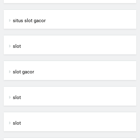
situs slot gacor
slot
slot gacor
slot
slot