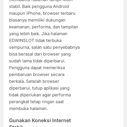
stabil. Baik pengguna Android
maupun iPhone, browser terbaru
biasanya memiliki dukungan
keamanan, performa, dan tampilan
yang lebih baik. Jika halaman
EDWINSLOT tidak terbuka
sempurna, salah satu penyebabnya
bisa berasal dari browser yang
sudah lama tidak diperbarui.
Pengguna dapat memeriksa
pembaruan browser secara
berkala. Setelah browser
diperbarui, tutup aplikasi yang
tidak diperlukan agar performa
perangkat tetap ringan saat
membuka halaman.
Gunakan Koneksi Internet