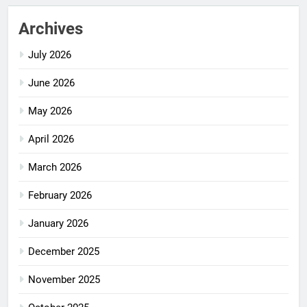
Archives
July 2026
June 2026
May 2026
April 2026
March 2026
February 2026
January 2026
December 2025
November 2025