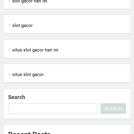
slot gacor hari ini
slot gacor
situs slot gacor hari ini
situs slot gacor
Search
SEARCH