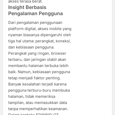
akses terasa berat.
Insight Berbasis
Pengalaman Pengguna
Dari pengalaman penggunaan
platform digital, akses mobile yang
nyaman biasanya dipengaruhi oleh
tiga hal utama: perangkat, koneksi,
dan kebiasaan pengguna.
Perangkat yang ringan, browser
terbaru, dan jaringan stabil akan
membantu halaman terbuka lebih
baik. Namun, kebiasaan pengguna
tetap menjadi faktor penting.
Banyak kesalahan terjadi karena
pengguna terburu-buru membuka
halaman, tidak memeriksa
tampilan, atau memasukkan data
tanpa memperhatikan keamanan.
Dalam konteks EDWINSLOT