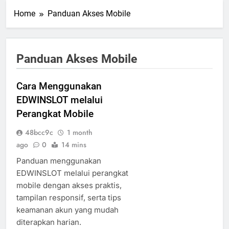
Home
Panduan Akses Mobile
Panduan Akses Mobile
Cara Menggunakan
EDWINSLOT melalui
Perangkat Mobile
48bcc9c
1 month
ago
0
14 mins
Panduan menggunakan
EDWINSLOT melalui perangkat
mobile dengan akses praktis,
tampilan responsif, serta tips
keamanan akun yang mudah
diterapkan harian.