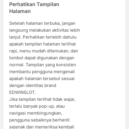
Perhatikan Tampilan
Halaman
Setelah halaman terbuka, jangan
langsung melakukan aktivitas lebih
lanjut. Perhatikan terlebih dahulu
apakah tampilan halaman terlihat
rapi, menu mudah ditemukan, dan
tombol dapat digunakan dengan
normal. Tampilan yang konsisten
membantu pengguna mengenali
apakah halaman tersebut sesuai
dengan identitas brand
EDWINSLOT.
Jika tampilan terlihat tidak wajar,
terlalu banyak pop-up, atau
navigasi membingungkan,
pengguna sebaiknya berhenti
sejenak dan memeriksa kembali