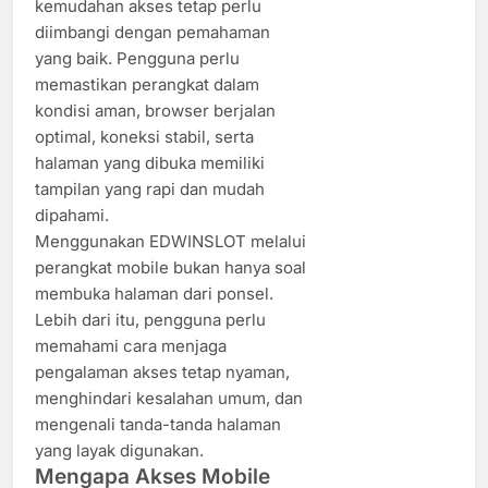
kemudahan akses tetap perlu
diimbangi dengan pemahaman
yang baik. Pengguna perlu
memastikan perangkat dalam
kondisi aman, browser berjalan
optimal, koneksi stabil, serta
halaman yang dibuka memiliki
tampilan yang rapi dan mudah
dipahami.
Menggunakan EDWINSLOT melalui
perangkat mobile bukan hanya soal
membuka halaman dari ponsel.
Lebih dari itu, pengguna perlu
memahami cara menjaga
pengalaman akses tetap nyaman,
menghindari kesalahan umum, dan
mengenali tanda-tanda halaman
yang layak digunakan.
Mengapa Akses Mobile