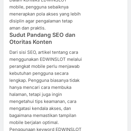
mobile, pengguna sebaiknya
menerapkan pola akses yang lebih
disiplin agar pengalaman tetap
aman dan praktis.
Sudut Pandang SEO dan
Otoritas Konten
Dari sisi SEO, artikel tentang cara
menggunakan EDWINSLOT melalui
perangkat mobile perlu menjawab
kebutuhan pengguna secara
lengkap. Pengguna biasanya tidak
hanya mencari cara membuka
halaman, tetapi juga ingin
mengetahui tips keamanan, cara
mengatasi kendala akses, dan
bagaimana memastikan tampilan
mobile berjalan optimal.
Penggunaan keyword EDWINSLOT