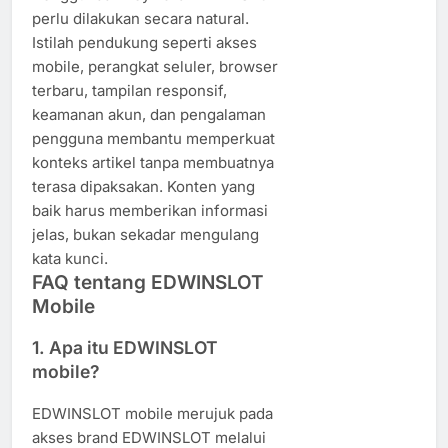
perlu dilakukan secara natural.
Istilah pendukung seperti akses
mobile, perangkat seluler, browser
terbaru, tampilan responsif,
keamanan akun, dan pengalaman
pengguna membantu memperkuat
konteks artikel tanpa membuatnya
terasa dipaksakan. Konten yang
baik harus memberikan informasi
jelas, bukan sekadar mengulang
kata kunci.
FAQ tentang EDWINSLOT
Mobile
1. Apa itu EDWINSLOT
mobile?
EDWINSLOT mobile merujuk pada
akses brand EDWINSLOT melalui