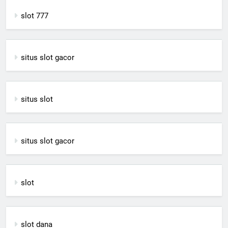
slot 777
situs slot gacor
situs slot
situs slot gacor
slot
slot dana