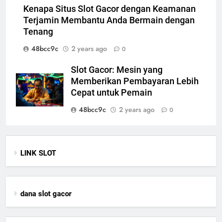
Kenapa Situs Slot Gacor dengan Keamanan
Terjamin Membantu Anda Bermain dengan
Tenang
48bcc9c
2 years ago
0
Slot Gacor: Mesin yang
Memberikan Pembayaran Lebih
Cepat untuk Pemain
48bcc9c
2 years ago
0
LINK SLOT
dana slot gacor