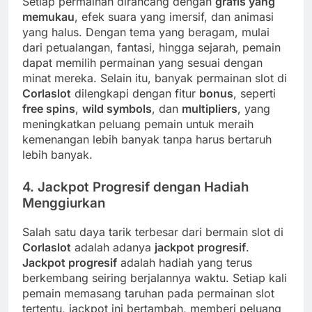
Setiap permainan dirancang dengan
grafis yang
memukau
, efek suara yang imersif, dan animasi
yang halus. Dengan tema yang beragam, mulai
dari petualangan, fantasi, hingga sejarah, pemain
dapat memilih permainan yang sesuai dengan
minat mereka. Selain itu, banyak permainan slot di
Corlaslot
dilengkapi dengan fitur
bonus
, seperti
free spins
,
wild symbols
, dan
multipliers
, yang
meningkatkan peluang pemain untuk meraih
kemenangan lebih banyak tanpa harus bertaruh
lebih banyak.
4.
Jackpot Progresif dengan Hadiah
Menggiurkan
Salah satu daya tarik terbesar dari bermain slot di
Corlaslot
adalah adanya
jackpot progresif
.
Jackpot progresif
adalah hadiah yang terus
berkembang seiring berjalannya waktu. Setiap kali
pemain memasang taruhan pada permainan slot
tertentu, jackpot ini bertambah, memberi peluang