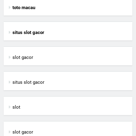
toto macau
situs slot gacor
slot gacor
situs slot gacor
slot
slot gacor