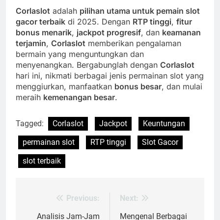
Corlaslot
adalah
pilihan utama untuk pemain slot
gacor terbaik
di 2025. Dengan
RTP tinggi
,
fitur
bonus menarik
,
jackpot progresif
, dan
keamanan
terjamin
,
Corlaslot
memberikan pengalaman
bermain yang menguntungkan dan
menyenangkan. Bergabunglah dengan
Corlaslot
hari ini, nikmati berbagai jenis permainan slot yang
menggiurkan, manfaatkan
bonus besar
, dan mulai
meraih
kemenangan besar
.
Tagged:
Corlaslot
Jackpot
Keuntungan
permainan slot
RTP tinggi
Slot Gacor
slot terbaik
Previous:
Next:
Post
navigation
Analisis Jam-Jam
Mengenal Berbagai