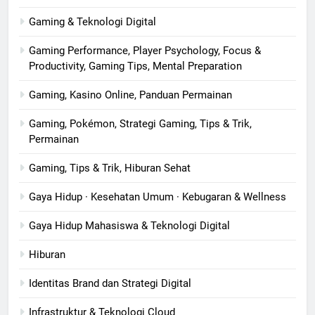
Gaming & Teknologi Digital
Gaming Performance, Player Psychology, Focus &
Productivity, Gaming Tips, Mental Preparation
Gaming, Kasino Online, Panduan Permainan
Gaming, Pokémon, Strategi Gaming, Tips & Trik,
Permainan
Gaming, Tips & Trik, Hiburan Sehat
Gaya Hidup · Kesehatan Umum · Kebugaran & Wellness
Gaya Hidup Mahasiswa & Teknologi Digital
Hiburan
Identitas Brand dan Strategi Digital
Infrastruktur & Teknologi Cloud