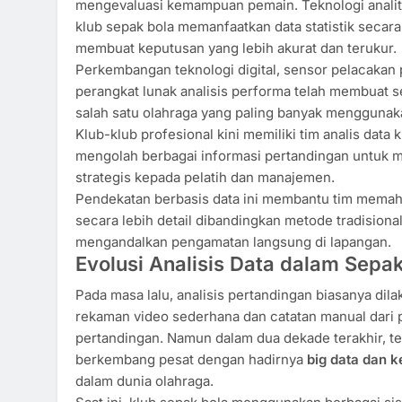
mengevaluasi kemampuan pemain. Teknologi anali
klub sepak bola memanfaatkan data statistik seca
membuat keputusan yang lebih akurat dan terukur.
Perkembangan teknologi digital, sensor pelacakan 
perangkat lunak analisis performa telah membuat s
salah satu olahraga yang paling banyak mengguna
Klub-klub profesional kini memiliki tim analis data
mengolah berbagai informasi pertandingan untuk
strategis kepada pelatih dan manajemen.
Pendekatan berbasis data ini membantu tim mema
secara lebih detail dibandingkan metode tradisiona
mengandalkan pengamatan langsung di lapangan.
Evolusi Analisis Data dalam Sepa
Pada masa lalu, analisis pertandingan biasanya dila
rekaman video sederhana dan catatan manual dari pe
pertandingan. Namun dalam dua dekade terakhir, tek
berkembang pesat dengan hadirnya
big data dan 
dalam dunia olahraga.