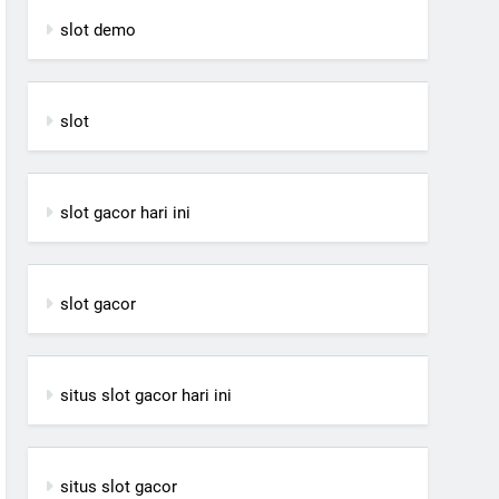
slot demo
slot
slot gacor hari ini
slot gacor
situs slot gacor hari ini
situs slot gacor