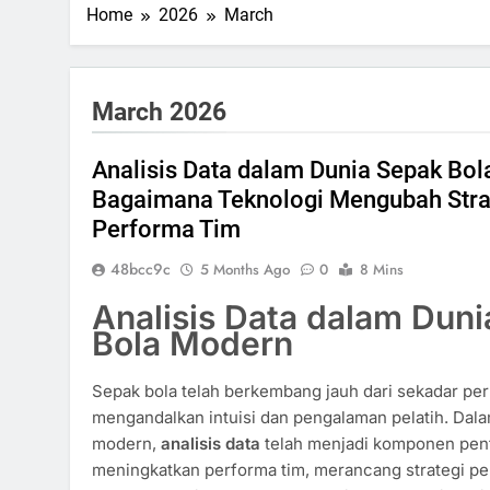
Home
2026
March
March 2026
Analisis Data dalam Dunia Sepak Bol
Bagaimana Teknologi Mengubah Stra
Performa Tim
48bcc9c
5 Months Ago
0
8 Mins
Analisis Data dalam Dun
Bola Modern
Sepak bola telah berkembang jauh dari sekadar pe
mengandalkan intuisi dan pengalaman pelatih. Dala
modern,
analisis data
telah menjadi komponen pen
meningkatkan performa tim, merancang strategi pe