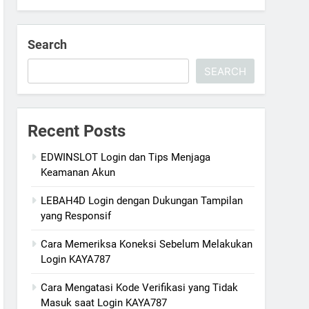
Search
SEARCH
Recent Posts
EDWINSLOT Login dan Tips Menjaga
Keamanan Akun
LEBAH4D Login dengan Dukungan Tampilan
yang Responsif
Cara Memeriksa Koneksi Sebelum Melakukan
Login KAYA787
Cara Mengatasi Kode Verifikasi yang Tidak
Masuk saat Login KAYA787