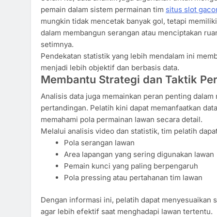
pemain dalam sistem permainan tim
situs slot gaco
mungkin tidak mencetak banyak gol, tetapi memiliki
dalam membangun serangan atau menciptakan ruan
setimnya.
Pendekatan statistik yang lebih mendalam ini mem
menjadi lebih objektif dan berbasis data.
Membantu Strategi dan Taktik Pe
Analisis data juga memainkan peran penting dalam
pertandingan. Pelatih kini dapat memanfaatkan data 
memahami pola permainan lawan secara detail.
Melalui analisis video dan statistik, tim pelatih dap
Pola serangan lawan
Area lapangan yang sering digunakan lawan
Pemain kunci yang paling berpengaruh
Pola pressing atau pertahanan tim lawan
Dengan informasi ini, pelatih dapat menyesuaikan 
agar lebih efektif saat menghadapi lawan tertentu.