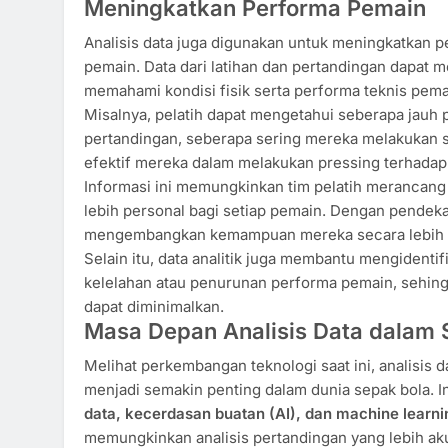
Meningkatkan Performa Pemain
Analisis data juga digunakan untuk meningkatkan p
pemain. Data dari latihan dan pertandingan dapat 
memahami kondisi fisik serta performa teknis pemai
Misalnya, pelatih dapat mengetahui seberapa jauh 
pertandingan, seberapa sering mereka melakukan s
efektif mereka dalam melakukan pressing terhadap
Informasi ini memungkinkan tim pelatih merancang
lebih personal bagi setiap pemain. Dengan pendeka
mengembangkan kemampuan mereka secara lebih e
Selain itu, data analitik juga membantu mengidentif
kelelahan atau penurunan performa pemain, sehing
dapat diminimalkan.
Masa Depan Analisis Data dalam 
Melihat perkembangan teknologi saat ini, analisis d
menjadi semakin penting dalam dunia sepak bola. I
data, kecerdasan buatan (AI), dan machine learni
memungkinkan analisis pertandingan yang lebih ak