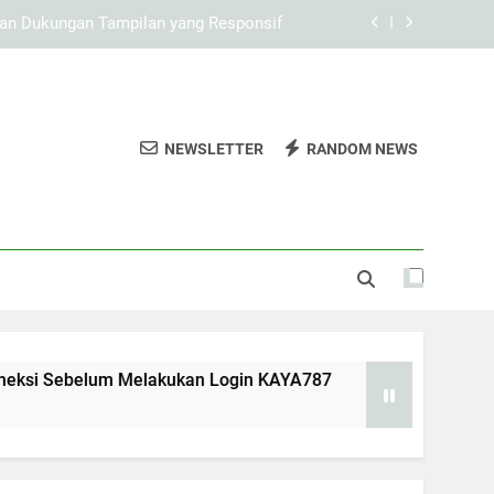
n Dukungan Tampilan yang Responsif
si Sebelum Melakukan Login KAYA787
 yang Tidak Masuk saat Login KAYA787
NEWSLETTER
RANDOM NEWS
in dan Tips Menjaga Keamanan Akun
n Dukungan Tampilan yang Responsif
ng Yang Profesional Untuk Setiap Kebutuhan.
si Sebelum Melakukan Login KAYA787
 yang Tidak Masuk saat Login KAYA787
um Melakukan Login KAYA787
Cara Mengatasi Kode Ver
3 Weeks Ago