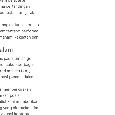
stem pelacakan
ama pertandingan
cepatan lari, jarak
rangkat lunak khusus
lam tentang performa
emahami kekuatan dan
dalam
as pada jumlah gol
i mencakup berbagai
ed assists (xA),
ribusi pemain dalam
is memperkirakan
rkan posisi
atistik ini memberikan
g yang diciptakan tim.
valuasi kontribusi