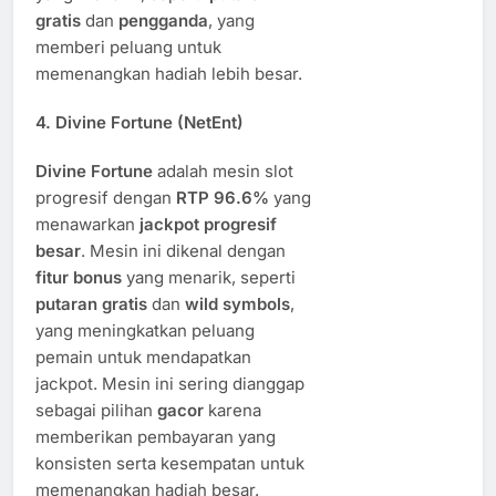
gratis
dan
pengganda
, yang
memberi peluang untuk
memenangkan hadiah lebih besar.
4. Divine Fortune (NetEnt)
Divine Fortune
adalah mesin slot
progresif dengan
RTP 96.6%
yang
menawarkan
jackpot progresif
besar
. Mesin ini dikenal dengan
fitur bonus
yang menarik, seperti
putaran gratis
dan
wild symbols
,
yang meningkatkan peluang
pemain untuk mendapatkan
jackpot. Mesin ini sering dianggap
sebagai pilihan
gacor
karena
memberikan pembayaran yang
konsisten serta kesempatan untuk
memenangkan hadiah besar.