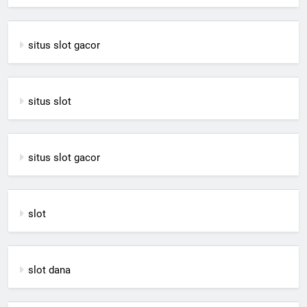
situs slot gacor
situs slot
situs slot gacor
slot
slot dana