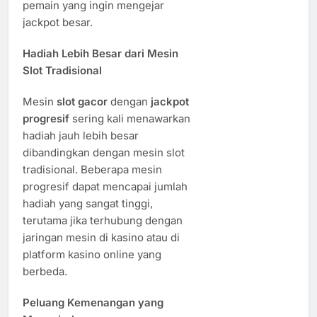
pemain yang ingin mengejar
jackpot besar.
Hadiah Lebih Besar dari Mesin
Slot Tradisional
Mesin
slot gacor
dengan
jackpot
progresif
sering kali menawarkan
hadiah jauh lebih besar
dibandingkan dengan mesin slot
tradisional. Beberapa mesin
progresif dapat mencapai jumlah
hadiah yang sangat tinggi,
terutama jika terhubung dengan
jaringan mesin di kasino atau di
platform kasino online yang
berbeda.
Peluang Kemenangan yang