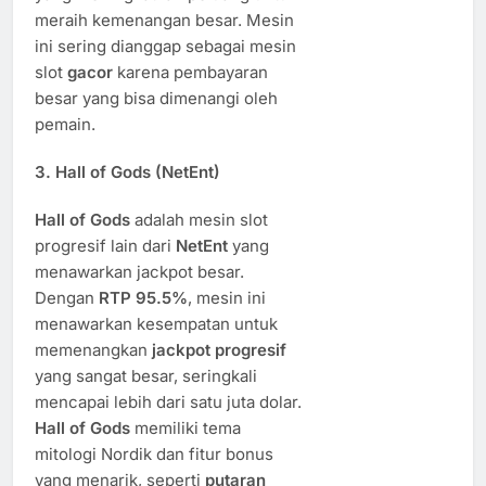
meraih kemenangan besar. Mesin
ini sering dianggap sebagai mesin
slot
gacor
karena pembayaran
besar yang bisa dimenangi oleh
pemain.
3. Hall of Gods (NetEnt)
Hall of Gods
adalah mesin slot
progresif lain dari
NetEnt
yang
menawarkan jackpot besar.
Dengan
RTP 95.5%
, mesin ini
menawarkan kesempatan untuk
memenangkan
jackpot progresif
yang sangat besar, seringkali
mencapai lebih dari satu juta dolar.
Hall of Gods
memiliki tema
mitologi Nordik dan fitur bonus
yang menarik, seperti
putaran