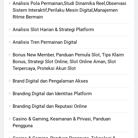
Analisis Pola Permainan,Studi Dinamika Reel,Observasi
Sistem Interaktif,Perilaku Mesin Digital,Manajemen
Ritme Bermain
Analisis Slot Harian & Strategi Platform
Analisis Tren Permainan Digital
Bonus New Member, Panduan Pemula Slot, Tips Klaim
Bonus, Strategi Slot Online, Slot Online Aman, Slot
Terpercaya, Proteksi Akun Slot
Brand Digital dan Pengalaman Akses
Branding Digital dan Identitas Platform
Branding Digital dan Reputasi Online
Casino & Gaming, Keamanan & Privasi, Panduan
Pengguna