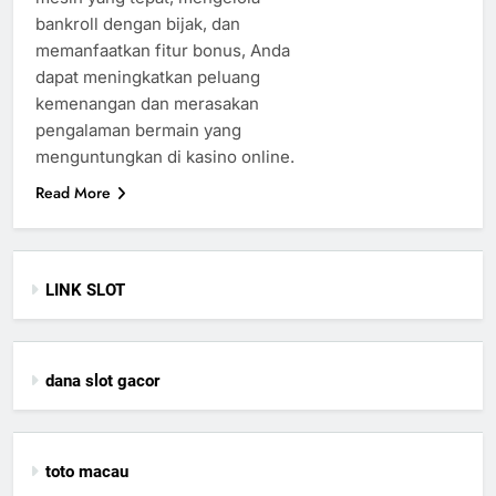
bankroll dengan bijak, dan
memanfaatkan fitur bonus, Anda
dapat meningkatkan peluang
kemenangan dan merasakan
pengalaman bermain yang
menguntungkan di kasino online.
Read More
LINK SLOT
dana slot gacor
toto macau