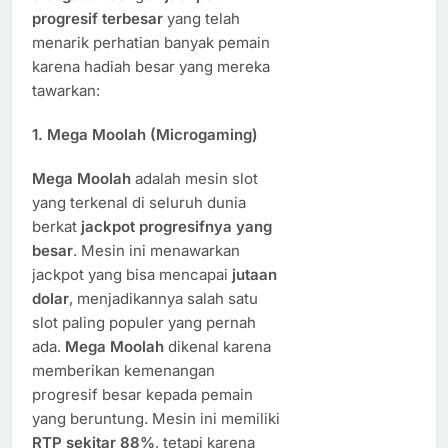
progresif terbesar
yang telah
menarik perhatian banyak pemain
karena hadiah besar yang mereka
tawarkan:
1. Mega Moolah (Microgaming)
Mega Moolah
adalah mesin slot
yang terkenal di seluruh dunia
berkat
jackpot progresifnya yang
besar
. Mesin ini menawarkan
jackpot yang bisa mencapai
jutaan
dolar
, menjadikannya salah satu
slot paling populer yang pernah
ada.
Mega Moolah
dikenal karena
memberikan kemenangan
progresif besar kepada pemain
yang beruntung. Mesin ini memiliki
RTP sekitar 88%
, tetapi karena