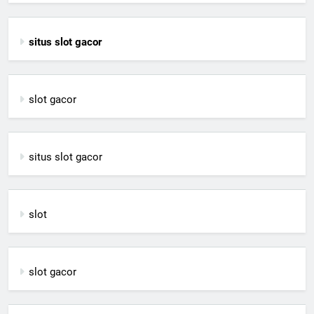
situs slot gacor
slot gacor
situs slot gacor
slot
slot gacor