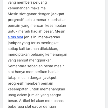
yang memberi peluang
kemenangan maksimal.
Mesin
slot gacor
dengan
jackpot
progresif
selalu menarik perhatian
pemain yang mencari kesempatan
untuk meraih hadiah besar. Mesin
situs slot
jenis ini menawarkan
jackpot
yang terus meningkat
setiap kali taruhan diletakkan,
menciptakan peluang kemenangan
yang sangat menggiurkan.
Sementara sebagian besar mesin
slot hanya memberikan hadiah
tetap, mesin dengan
jackpot
progresif
memberi pemain
kesempatan untuk memenangkan
uang dalam jumlah yang sangat
besar. Artikel ini akan membahas
beberapa
slot gacor
dengan