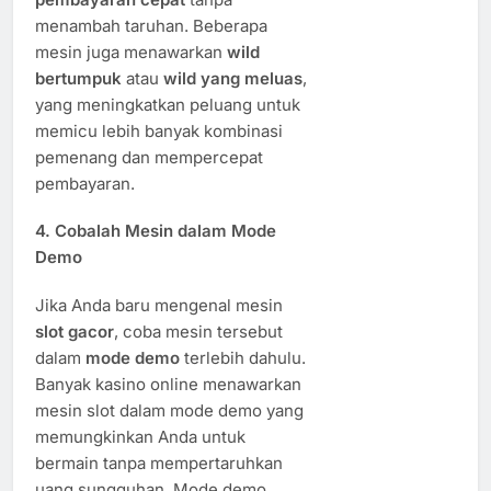
menambah taruhan. Beberapa
mesin juga menawarkan
wild
bertumpuk
atau
wild yang meluas
,
yang meningkatkan peluang untuk
memicu lebih banyak kombinasi
pemenang dan mempercepat
pembayaran.
4.
Cobalah Mesin dalam Mode
Demo
Jika Anda baru mengenal mesin
slot gacor
, coba mesin tersebut
dalam
mode demo
terlebih dahulu.
Banyak kasino online menawarkan
mesin slot dalam mode demo yang
memungkinkan Anda untuk
bermain tanpa mempertaruhkan
uang sungguhan. Mode demo