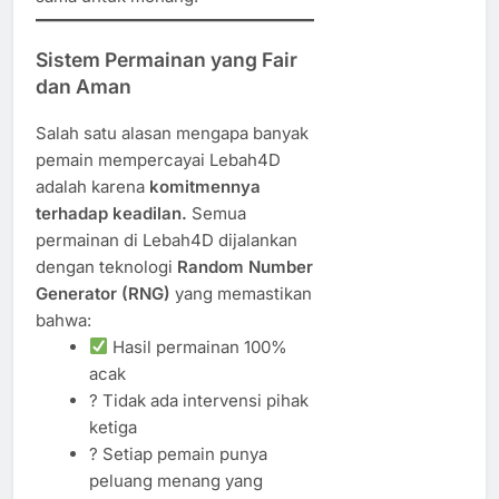
Sistem Permainan yang Fair
dan Aman
Salah satu alasan mengapa banyak
pemain mempercayai Lebah4D
adalah karena
komitmennya
terhadap keadilan.
Semua
permainan di Lebah4D dijalankan
dengan teknologi
Random Number
Generator (RNG)
yang memastikan
bahwa:
Hasil permainan 100%
acak
? Tidak ada intervensi pihak
ketiga
? Setiap pemain punya
peluang menang yang