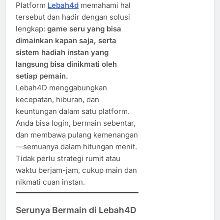
Platform
Lebah4d
memahami hal
tersebut dan hadir dengan solusi
lengkap:
game seru yang bisa
dimainkan kapan saja, serta
sistem hadiah instan yang
langsung bisa dinikmati oleh
setiap pemain.
Lebah4D menggabungkan
kecepatan, hiburan, dan
keuntungan dalam satu platform.
Anda bisa login, bermain sebentar,
dan membawa pulang kemenangan
—semuanya dalam hitungan menit.
Tidak perlu strategi rumit atau
waktu berjam-jam, cukup main dan
nikmati cuan instan.
Serunya Bermain di Lebah4D