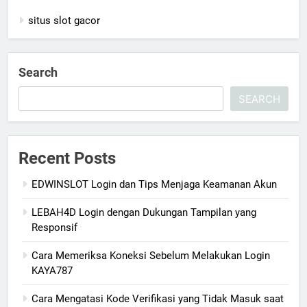
situs slot gacor
Search
SEARCH
Recent Posts
EDWINSLOT Login dan Tips Menjaga Keamanan Akun
LEBAH4D Login dengan Dukungan Tampilan yang
Responsif
Cara Memeriksa Koneksi Sebelum Melakukan Login
KAYA787
Cara Mengatasi Kode Verifikasi yang Tidak Masuk saat