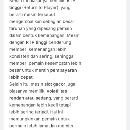
Mesin ini biasanya memiliki
RTP
tinggi
(Return to Player), yang
berarti mesin tersebut
mengembalikan sebagian besar
taruhan yang dipasang pemain
dalam bentuk kemenangan. Mesin
dengan
RTP tinggi
cenderung
memberi kemenangan lebih
konsisten dan sering, sehingga
memberi pemain kesempatan lebih
besar untuk meraih
pembayaran
lebih cepat
.
Selain itu, mesin
slot gacor
juga
biasanya memiliki
volatilitas
rendah atau sedang
, yang berarti
kemenangan lebih kecil tetapi
lebih sering terjadi. Hal ini
memungkinkan pemain untuk
bermain lebih lama dan memicu