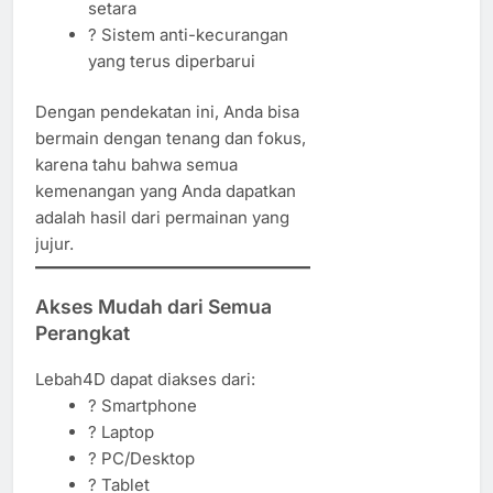
setara
? Sistem anti-kecurangan
yang terus diperbarui
Dengan pendekatan ini, Anda bisa
bermain dengan tenang dan fokus,
karena tahu bahwa semua
kemenangan yang Anda dapatkan
adalah hasil dari permainan yang
jujur.
Akses Mudah dari Semua
Perangkat
Lebah4D dapat diakses dari:
? Smartphone
? Laptop
?️ PC/Desktop
? Tablet