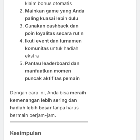
klaim bonus otomatis
Mainkan game yang Anda
paling kuasai lebih dulu
Gunakan cashback dan
poin loyalitas secara rutin
Ikuti event dan turnamen
komunitas
untuk hadiah
ekstra
Pantau leaderboard dan
manfaatkan momen
puncak aktifitas pemain
Dengan cara ini, Anda bisa
meraih
kemenangan lebih sering dan
hadiah lebih besar
tanpa harus
bermain berjam-jam.
Kesimpulan