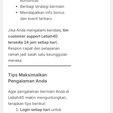
komunitas
Berbagi strategi bermain
Mendapatkan info bonus
dan event terbaru
Jika Anda mengalami kendala,
tim
customer support Lebah4D
tersedia 24 jam setiap hari.
Respon cepat dan pelayanan
ramah jadi salah satu keunggulan
mereka.
Tips Maksimalkan
Pengalaman Anda
Agar pengalaman bermain Anda di
Lebah4D makin menguntungkan,
terapkan tips berikut:
Login setiap hari
untuk