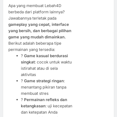
Apa yang membuat Lebah4D
berbeda dari platform lainnya?
Jawabannya terletak pada
gameplay yang cepat, interface
yang bersih, dan berbagai pilihan
game yang mudah dimainkan.
Berikut adalah beberapa tipe
permainan yang tersedia:
?
Game kasual berdurasi
singkat
: cocok untuk waktu
istirahat atau di sela
aktivitas
?
Game strategi ringan
:
menantang pikiran tanpa
membuat stres
?
Permainan refleks dan
ketangkasan
: uji kecepatan
dan ketepatan Anda