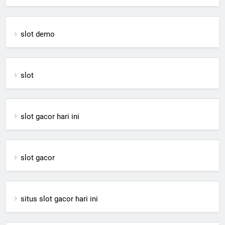
slot demo
slot
slot gacor hari ini
slot gacor
situs slot gacor hari ini