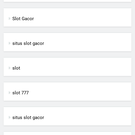
Slot Gacor
situs slot gacor
slot
slot 777
situs slot gacor