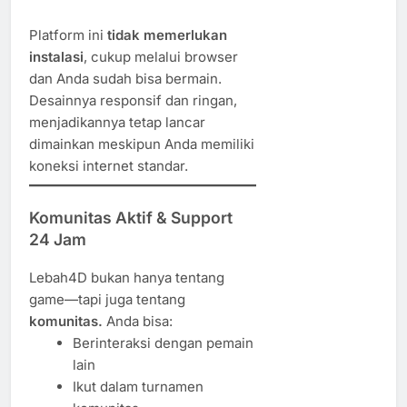
Platform ini
tidak memerlukan
instalasi
, cukup melalui browser
dan Anda sudah bisa bermain.
Desainnya responsif dan ringan,
menjadikannya tetap lancar
dimainkan meskipun Anda memiliki
koneksi internet standar.
Komunitas Aktif & Support
24 Jam
Lebah4D bukan hanya tentang
game—tapi juga tentang
komunitas.
Anda bisa:
Berinteraksi dengan pemain
lain
Ikut dalam turnamen