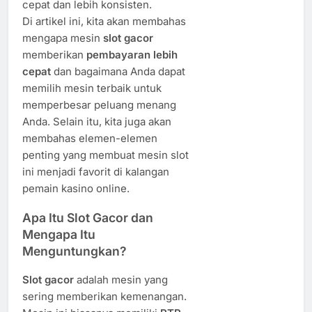
cepat dan lebih konsisten.
Di artikel ini, kita akan membahas
mengapa mesin
slot gacor
memberikan
pembayaran lebih
cepat
dan bagaimana Anda dapat
memilih mesin terbaik untuk
memperbesar peluang menang
Anda. Selain itu, kita juga akan
membahas elemen-elemen
penting yang membuat mesin slot
ini menjadi favorit di kalangan
pemain kasino online.
Apa Itu Slot Gacor dan
Mengapa Itu
Menguntungkan?
Slot gacor
adalah mesin yang
sering memberikan kemenangan.