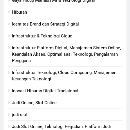
Gaya Hidup Mahasiswa & Teknologi Digital
Hiburan
Identitas Brand dan Strategi Digital
Infrastruktur & Teknologi Cloud
Infrastruktur Platform Digital, Manajemen Sistem Online,
Keandalan Akses, Optimalisasi Teknologi, Pengalaman
Pengguna
Infrastruktur Teknologi, Cloud Computing, Manajemen
Keuangan Teknologi
Inovasi Hiburan Digital Tradisional
Judi Online, Slot Online
judi slot
Judi Slot Online, Teknologi Perjudian, Platform Judi