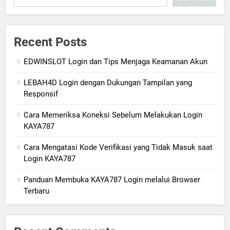
Recent Posts
EDWINSLOT Login dan Tips Menjaga Keamanan Akun
LEBAH4D Login dengan Dukungan Tampilan yang
Responsif
Cara Memeriksa Koneksi Sebelum Melakukan Login
KAYA787
Cara Mengatasi Kode Verifikasi yang Tidak Masuk saat
Login KAYA787
Panduan Membuka KAYA787 Login melalui Browser
Terbaru