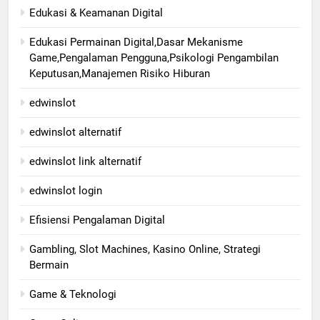
Edukasi & Keamanan Digital
Edukasi Permainan Digital,Dasar Mekanisme
Game,Pengalaman Pengguna,Psikologi Pengambilan
Keputusan,Manajemen Risiko Hiburan
edwinslot
edwinslot alternatif
edwinslot link alternatif
edwinslot login
Efisiensi Pengalaman Digital
Gambling, Slot Machines, Kasino Online, Strategi
Bermain
Game & Teknologi