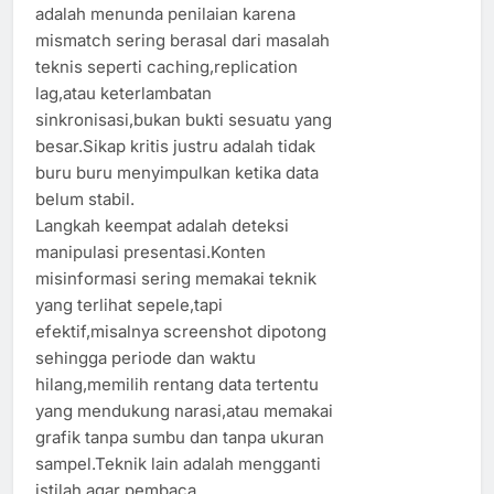
adalah menunda penilaian karena
mismatch sering berasal dari masalah
teknis seperti caching,replication
lag,atau keterlambatan
sinkronisasi,bukan bukti sesuatu yang
besar.Sikap kritis justru adalah tidak
buru buru menyimpulkan ketika data
belum stabil.
Langkah keempat adalah deteksi
manipulasi presentasi.Konten
misinformasi sering memakai teknik
yang terlihat sepele,tapi
efektif,misalnya screenshot dipotong
sehingga periode dan waktu
hilang,memilih rentang data tertentu
yang mendukung narasi,atau memakai
grafik tanpa sumbu dan tanpa ukuran
sampel.Teknik lain adalah mengganti
istilah agar pembaca