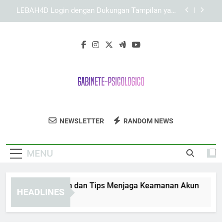
Skip
Cara Memeriksa Koneksi Sebelum Melakukan
to
Login KAYA787
content
Cara Mengatasi Kode Verifikasi yang Tidak
Masuk saat Login KAYA787
EDWINSLOT Login dan Tips Menjaga Keamanan
Akun
LEBAH4D Login dengan Dukungan Tampilan yang
Responsif
Cara Memeriksa Koneksi Sebelum Melakukan
Login KAYA787
Gabinete
Dapatkan Dukungan Kesehatan Mental Dari
Cara Mengatasi Kode Verifikasi yang Tidak
NEWSLETTER
RANDOM NEWS
Psicologico
Masuk saat Login KAYA787
Gabinete Psicologico. Konseling Yang
Profesional Untuk Setiap Kebutuhan.
MENU
DWINSLOT Login dan Tips Menjaga Keamanan Akun
LEB
HEADLINES
Weeks Ago
2 We