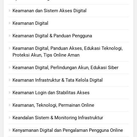
Keamanan dan Sistem Akses Digital
Keamanan Digital
Keamanan Digital & Panduan Pengguna
Keamanan Digital, Panduan Akses, Edukasi Teknologi,
Proteksi Akun, Tips Online Aman
Keamanan Digital, Perlindungan Akun, Edukasi Siber
Keamanan Infrastruktur & Tata Kelola Digital
Keamanan Login dan Stabilitas Akses
Keamanan, Teknologi, Permainan Online
Keandalan Sistem & Monitoring Infrastruktur
Kenyamanan Digital dan Pengalaman Pengguna Online