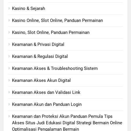
Kasino & Sejarah
Kasino Online, Slot Online, Panduan Permainan
Kasino, Slot Online, Panduan Permainan
Keamanan & Privasi Digital
Keamanan & Regulasi Digital
Keamanan Akses & Troubleshooting Sistem
Keamanan Akses Akun Digital
Keamanan Akses dan Validasi Link
Keamanan Akun dan Panduan Login
Keamanan dan Proteksi Akun Panduan Pemula Tips
Akses Situs Judi Edukasi Digital Strategi Bermain Online
Optimalisasi Pengalaman Bermain