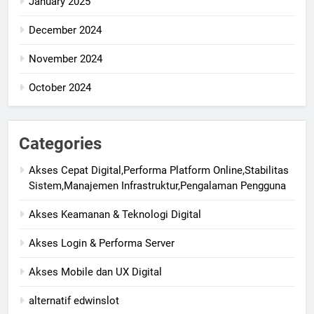
January 2025
December 2024
November 2024
October 2024
Categories
Akses Cepat Digital,Performa Platform Online,Stabilitas
Sistem,Manajemen Infrastruktur,Pengalaman Pengguna
Akses Keamanan & Teknologi Digital
Akses Login & Performa Server
Akses Mobile dan UX Digital
alternatif edwinslot