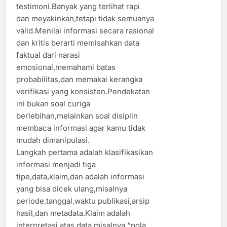
testimoni.Banyak yang terlihat rapi
dan meyakinkan,tetapi tidak semuanya
valid.Menilai informasi secara rasional
dan kritis berarti memisahkan data
faktual dari narasi
emosional,memahami batas
probabilitas,dan memakai kerangka
verifikasi yang konsisten.Pendekatan
ini bukan soal curiga
berlebihan,melainkan soal disiplin
membaca informasi agar kamu tidak
mudah dimanipulasi.
Langkah pertama adalah klasifikasikan
informasi menjadi tiga
tipe,data,klaim,dan adalah informasi
yang bisa dicek ulang,misalnya
periode,tanggal,waktu publikasi,arsip
hasil,dan metadata.Klaim adalah
interpretasi atas data,misalnya “pola