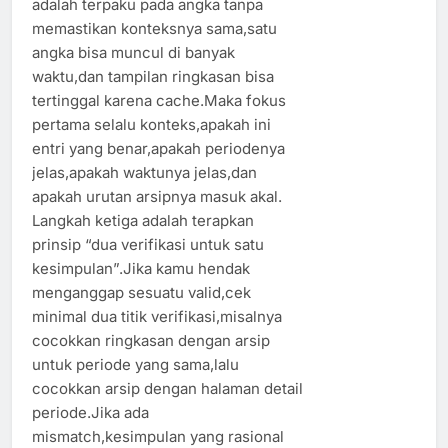
adalah terpaku pada angka tanpa
memastikan konteksnya sama,satu
angka bisa muncul di banyak
waktu,dan tampilan ringkasan bisa
tertinggal karena cache.Maka fokus
pertama selalu konteks,apakah ini
entri yang benar,apakah periodenya
jelas,apakah waktunya jelas,dan
apakah urutan arsipnya masuk akal.
Langkah ketiga adalah terapkan
prinsip “dua verifikasi untuk satu
kesimpulan”.Jika kamu hendak
menganggap sesuatu valid,cek
minimal dua titik verifikasi,misalnya
cocokkan ringkasan dengan arsip
untuk periode yang sama,lalu
cocokkan arsip dengan halaman detail
periode.Jika ada
mismatch,kesimpulan yang rasional