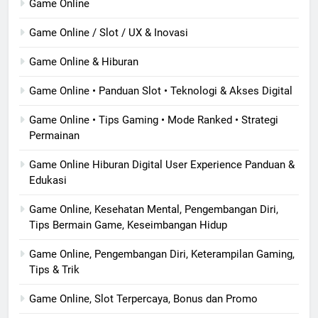
Game Online
Game Online / Slot / UX & Inovasi
Game Online & Hiburan
Game Online • Panduan Slot • Teknologi & Akses Digital
Game Online • Tips Gaming • Mode Ranked • Strategi
Permainan
Game Online Hiburan Digital User Experience Panduan &
Edukasi
Game Online, Kesehatan Mental, Pengembangan Diri,
Tips Bermain Game, Keseimbangan Hidup
Game Online, Pengembangan Diri, Keterampilan Gaming,
Tips & Trik
Game Online, Slot Terpercaya, Bonus dan Promo