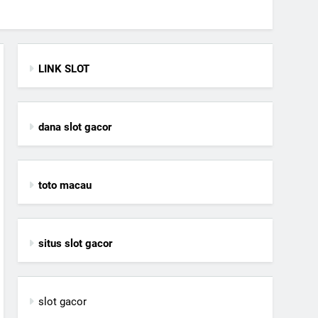
LINK SLOT
dana slot gacor
toto macau
situs slot gacor
slot gacor