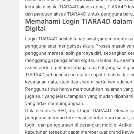
kendala masuk, TIARA4D akses cepat, TIARA4D k
dan panduan akses TIARA4D untuk pengguna baru.
Memahami Login TIARA4D dalam A
Digital
Login TIARA4D adalah tahap awal yang menentuk
pengguna saat mengakses akun. Proses masuk ya
pengguna merasa lebih percaya diri, sedangkan ke
mengganggu pengalaman digital. Karena itu, keaman
akses perlu dipahami sebagai dua hal yang saling b
TIARA4D sebagai brand digital dapat dibahas dari s
keamanan data, stabilitas sistem, serta kemudaha
Pengguna tidak hanya membutuhkan halaman yang b
juga alur yang jelas, tampilan yang mudah dipahami
yang tidak membingungkan.
Dalam konteks SEO, topik login TIARA4D relevan k
pengguna mencari informasi seputar cara masuk, 
login, dan penggunaan di perangkat mobile. Artike
kebutuhan tersebut dapat memperkuat brand keywo