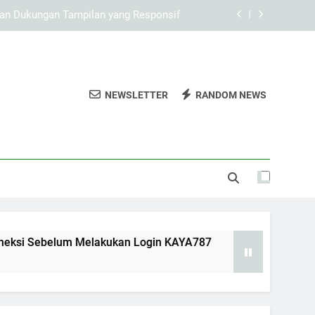
n Dukungan Tampilan yang Responsif
si Sebelum Melakukan Login KAYA787
 yang Tidak Masuk saat Login KAYA787
NEWSLETTER
RANDOM NEWS
in dan Tips Menjaga Keamanan Akun
n Dukungan Tampilan yang Responsif
ng Yang Profesional Untuk Setiap Kebutuhan.
si Sebelum Melakukan Login KAYA787
 yang Tidak Masuk saat Login KAYA787
um Melakukan Login KAYA787
Cara Mengatasi Kode Ver
3 Weeks Ago