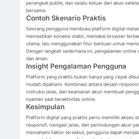
perangkat publik, dan selalu keluar dari akun sete
bersama.
Contoh Skenario Praktis
Seorang pengguna membuka platform digital melalu
memastikan koneksi stabil, memakai browser ter
utama, lalu menggunakan fitur bantuan untuk mema
Dengan langkah sederhana ini, pengalaman online m
dan aman.
Insight Pengalaman Pengguna
Platform yang praktis bukan hanya yang cepat dibuk
mudah dipahami. Kombinasi antara desain responsif
instruksi jelas, dan keamanan akun membuat peng
nyaman saat beraktivitas online.
Kesimpulan
Platform digital yang praktis perlu memiliki akses st
responsif, navigasi jelas, dan perlindungan akun y
memahami faktor tersebut, pengguna dapat menjalani