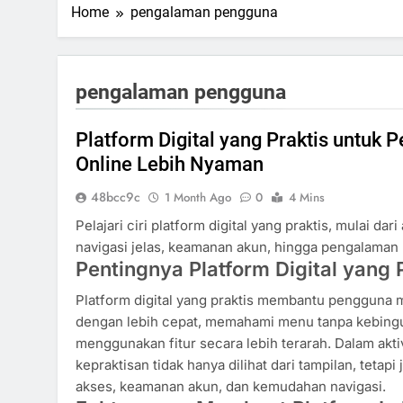
Home
pengalaman pengguna
pengalaman pengguna
Platform Digital yang Praktis untuk
Online Lebih Nyaman
48bcc9c
1 Month Ago
0
4 Mins
Pelajari ciri platform digital yang praktis, mulai dar
navigasi jelas, keamanan akun, hingga pengalaman
Pentingnya Platform Digital yang 
Platform digital yang praktis membantu pengguna 
dengan lebih cepat, memahami menu tanpa kebing
menggunakan fitur secara lebih terarah. Dalam aktiv
kepraktisan tidak hanya dilihat dari tampilan, tetapi j
akses, keamanan akun, dan kemudahan navigasi.