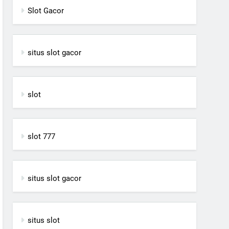
Slot Gacor
situs slot gacor
slot
slot 777
situs slot gacor
situs slot