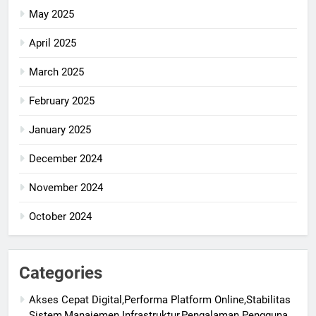
May 2025
April 2025
March 2025
February 2025
January 2025
December 2024
November 2024
October 2024
Categories
Akses Cepat Digital,Performa Platform Online,Stabilitas
Sistem,Manajemen Infrastruktur,Pengalaman Pengguna