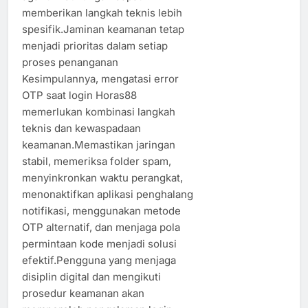
memberikan langkah teknis lebih
spesifik.Jaminan keamanan tetap
menjadi prioritas dalam setiap
proses penanganan
Kesimpulannya, mengatasi error
OTP saat login Horas88
memerlukan kombinasi langkah
teknis dan kewaspadaan
keamanan.Memastikan jaringan
stabil, memeriksa folder spam,
menyinkronkan waktu perangkat,
menonaktifkan aplikasi penghalang
notifikasi, menggunakan metode
OTP alternatif, dan menjaga pola
permintaan kode menjadi solusi
efektif.Pengguna yang menjaga
disiplin digital dan mengikuti
prosedur keamanan akan