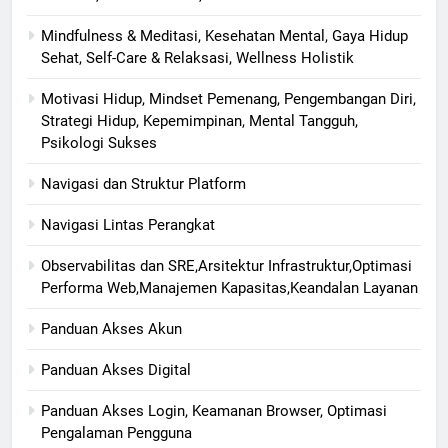
Mindfulness & Meditasi, Kesehatan Mental, Gaya Hidup
Sehat, Self-Care & Relaksasi, Wellness Holistik
Motivasi Hidup, Mindset Pemenang, Pengembangan Diri,
Strategi Hidup, Kepemimpinan, Mental Tangguh,
Psikologi Sukses
Navigasi dan Struktur Platform
Navigasi Lintas Perangkat
Observabilitas dan SRE,Arsitektur Infrastruktur,Optimasi
Performa Web,Manajemen Kapasitas,Keandalan Layanan
Panduan Akses Akun
Panduan Akses Digital
Panduan Akses Login, Keamanan Browser, Optimasi
Pengalaman Pengguna