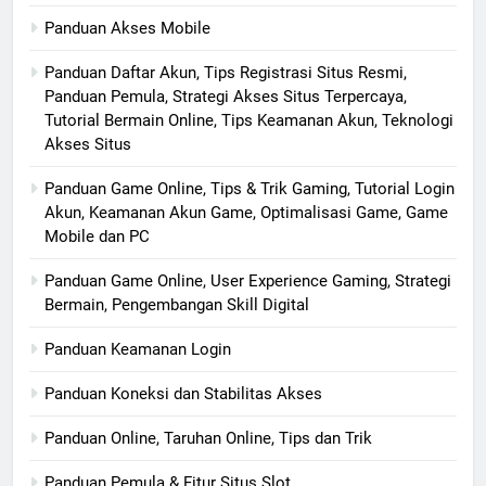
Panduan Akses Mobile
Panduan Daftar Akun, Tips Registrasi Situs Resmi,
Panduan Pemula, Strategi Akses Situs Terpercaya,
Tutorial Bermain Online, Tips Keamanan Akun, Teknologi
Akses Situs
Panduan Game Online, Tips & Trik Gaming, Tutorial Login
Akun, Keamanan Akun Game, Optimalisasi Game, Game
Mobile dan PC
Panduan Game Online, User Experience Gaming, Strategi
Bermain, Pengembangan Skill Digital
Panduan Keamanan Login
Panduan Koneksi dan Stabilitas Akses
Panduan Online, Taruhan Online, Tips dan Trik
Panduan Pemula & Fitur Situs Slot