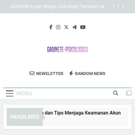
Skip
Cara Memeriksa Koneksi Sebelum Melakukan
to
Login KAYA787
content
Cara Mengatasi Kode Verifikasi yang Tidak
Masuk saat Login KAYA787
EDWINSLOT Login dan Tips Menjaga Keamanan
Akun
LEBAH4D Login dengan Dukungan Tampilan yang
Responsif
Cara Memeriksa Koneksi Sebelum Melakukan
Login KAYA787
Gabinete
Dapatkan Dukungan Kesehatan Mental Dari
Cara Mengatasi Kode Verifikasi yang Tidak
NEWSLETTER
RANDOM NEWS
Psicologico
Masuk saat Login KAYA787
Gabinete Psicologico. Konseling Yang
Profesional Untuk Setiap Kebutuhan.
MENU
DWINSLOT Login dan Tips Menjaga Keamanan Akun
LEB
HEADLINES
Weeks Ago
2 We