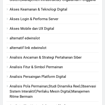
Akses Keamanan & Teknologi Digital
Akses Login & Performa Server
Akses Mobile dan UX Digital
alternatif edwinslot
alternatif link edwinslot
Analisis Ancaman & Strategi Pertahanan Siber
Analisis Fitur & Simbol Permainan
Analisis Persaingan Platform Digital
Analisis Pola Permainan,Studi Dinamika Reel,Observasi
Sistem Interaktif,Perilaku Mesin Digital,Manajemen
Ritme Bermain