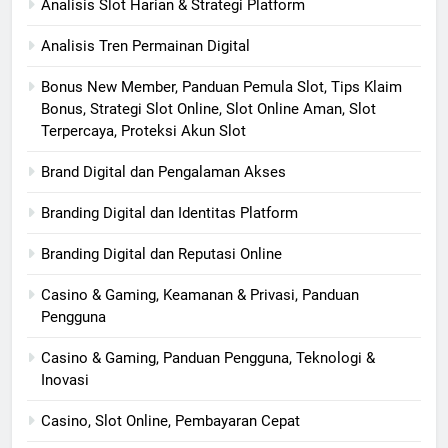
Analisis Slot Harian & Strategi Platform
Analisis Tren Permainan Digital
Bonus New Member, Panduan Pemula Slot, Tips Klaim
Bonus, Strategi Slot Online, Slot Online Aman, Slot
Terpercaya, Proteksi Akun Slot
Brand Digital dan Pengalaman Akses
Branding Digital dan Identitas Platform
Branding Digital dan Reputasi Online
Casino & Gaming, Keamanan & Privasi, Panduan
Pengguna
Casino & Gaming, Panduan Pengguna, Teknologi &
Inovasi
Casino, Slot Online, Pembayaran Cepat