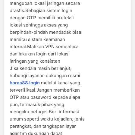
mengubah lokasi jaringan secara
drastis.Sebagian sistem login
dengan OTP memiliki proteksi
lokasi sehingga akses yang
berpindah-pindah mendadak bisa
memicu sistem keamanan
internal.Matikan VPN sementara
dan lakukan login dari lokasi
jaringan yang konsisten
Jika kendala masih berlanjut,
hubungi layanan dukungan resmi
horas88 login
melalui kanal yang
terverifikasi.Jangan memberikan
OTP atau password kepada siapa
pun, termasuk pihak yang
mengaku petugas.Beri informasi
umum seperti waktu kejadian, jenis
perangkat, dan tangkapan layar
agar tim dukungan dapat