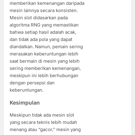
memberikan kemenangan daripada
mesin lainnya secara konsisten.
Mesin slot didasarkan pada
algoritma RNG yang memastikan
bahwa setiap hasil adalah acak,
dan tidak ada pola yang dapat
diandalkan. Namun, pemain sering
merasakan keberuntungan lebih
saat bermain di mesin yang lebih
sering memberikan kemenangan,
meskipun ini lebih berhubungan
dengan persepsi dan
keberuntungan.
Kesimpulan
Meskipun tidak ada mesin slot
yang secara teknis lebih mudah
menang atau “gacor,” mesin yang