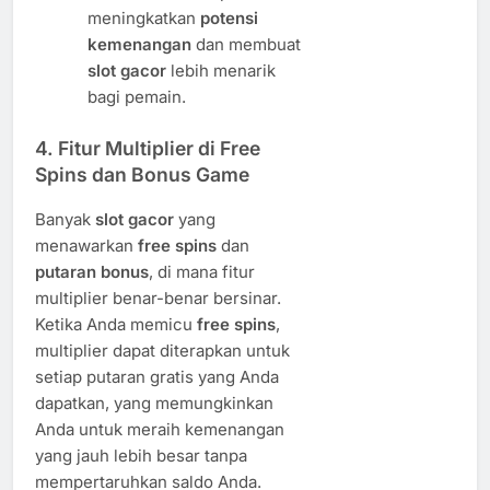
meningkatkan
potensi
kemenangan
dan membuat
slot gacor
lebih menarik
bagi pemain.
4.
Fitur Multiplier di Free
Spins dan Bonus Game
Banyak
slot gacor
yang
menawarkan
free spins
dan
putaran bonus
, di mana fitur
multiplier benar-benar bersinar.
Ketika Anda memicu
free spins
,
multiplier dapat diterapkan untuk
setiap putaran gratis yang Anda
dapatkan, yang memungkinkan
Anda untuk meraih kemenangan
yang jauh lebih besar tanpa
mempertaruhkan saldo Anda.