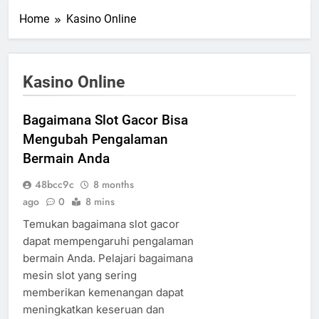
Home
Kasino Online
Kasino Online
Bagaimana Slot Gacor Bisa
Mengubah Pengalaman
Bermain Anda
48bcc9c
8 months
ago
0
8 mins
Temukan bagaimana slot gacor
dapat mempengaruhi pengalaman
bermain Anda. Pelajari bagaimana
mesin slot yang sering
memberikan kemenangan dapat
meningkatkan keseruan dan