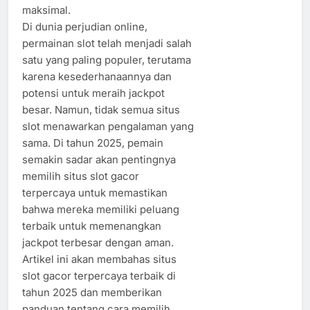
maksimal.
Di dunia perjudian online,
permainan slot telah menjadi salah
satu yang paling populer, terutama
karena kesederhanaannya dan
potensi untuk meraih jackpot
besar. Namun, tidak semua situs
slot menawarkan pengalaman yang
sama. Di tahun 2025, pemain
semakin sadar akan pentingnya
memilih situs slot gacor
terpercaya untuk memastikan
bahwa mereka memiliki peluang
terbaik untuk memenangkan
jackpot terbesar dengan aman.
Artikel ini akan membahas situs
slot gacor terpercaya terbaik di
tahun 2025 dan memberikan
panduan tentang cara memilih