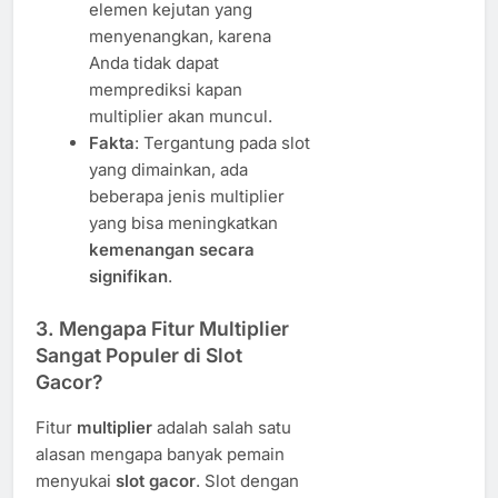
elemen kejutan yang
menyenangkan, karena
Anda tidak dapat
memprediksi kapan
multiplier akan muncul.
Fakta
: Tergantung pada slot
yang dimainkan, ada
beberapa jenis multiplier
yang bisa meningkatkan
kemenangan secara
signifikan
.
3.
Mengapa Fitur Multiplier
Sangat Populer di Slot
Gacor?
Fitur
multiplier
adalah salah satu
alasan mengapa banyak pemain
menyukai
slot gacor
. Slot dengan