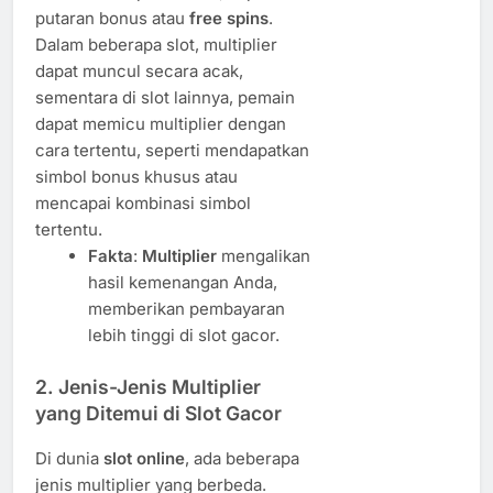
putaran bonus atau
free spins
.
Dalam beberapa slot, multiplier
dapat muncul secara acak,
sementara di slot lainnya, pemain
dapat memicu multiplier dengan
cara tertentu, seperti mendapatkan
simbol bonus khusus atau
mencapai kombinasi simbol
tertentu.
Fakta
:
Multiplier
mengalikan
hasil kemenangan Anda,
memberikan pembayaran
lebih tinggi di slot gacor.
2.
Jenis-Jenis Multiplier
yang Ditemui di Slot Gacor
Di dunia
slot online
, ada beberapa
jenis multiplier yang berbeda.