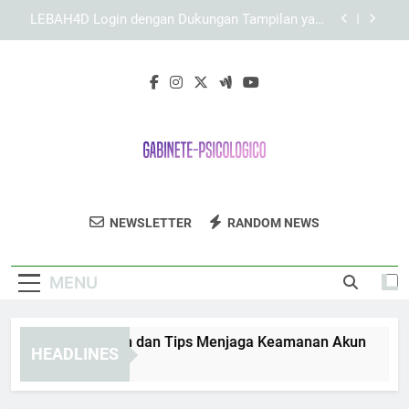
Skip
Cara Memeriksa Koneksi Sebelum Melakukan
to
Login KAYA787
content
Cara Mengatasi Kode Verifikasi yang Tidak
Masuk saat Login KAYA787
EDWINSLOT Login dan Tips Menjaga Keamanan
Akun
LEBAH4D Login dengan Dukungan Tampilan yang
Responsif
Cara Memeriksa Koneksi Sebelum Melakukan
Login KAYA787
Gabinete
Dapatkan Dukungan Kesehatan Mental Dari
Cara Mengatasi Kode Verifikasi yang Tidak
NEWSLETTER
RANDOM NEWS
Psicologico
Masuk saat Login KAYA787
Gabinete Psicologico. Konseling Yang
Profesional Untuk Setiap Kebutuhan.
MENU
DWINSLOT Login dan Tips Menjaga Keamanan Akun
LEB
HEADLINES
Weeks Ago
2 We