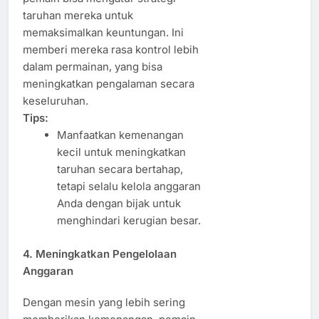
taruhan mereka untuk
memaksimalkan keuntungan. Ini
memberi mereka rasa kontrol lebih
dalam permainan, yang bisa
meningkatkan pengalaman secara
keseluruhan.
Tips:
Manfaatkan kemenangan
kecil untuk meningkatkan
taruhan secara bertahap,
tetapi selalu kelola anggaran
Anda dengan bijak untuk
menghindari kerugian besar.
4.
Meningkatkan Pengelolaan
Anggaran
Dengan mesin yang lebih sering