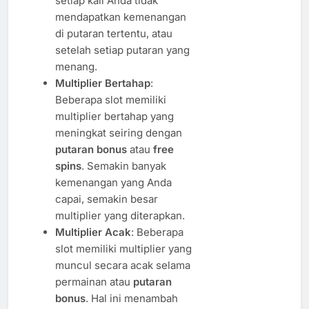
setiap kali Anda tidak
mendapatkan kemenangan
di putaran tertentu, atau
setelah setiap putaran yang
menang.
Multiplier Bertahap
:
Beberapa slot memiliki
multiplier bertahap yang
meningkat seiring dengan
putaran bonus
atau
free
spins
. Semakin banyak
kemenangan yang Anda
capai, semakin besar
multiplier yang diterapkan.
Multiplier Acak
: Beberapa
slot memiliki multiplier yang
muncul secara acak selama
permainan atau
putaran
bonus
. Hal ini menambah