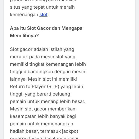
situs yang tepat untuk meraih
kemenangan
slot
.
Apa Itu Slot Gacor dan Mengapa
Memilihnya?
Slot gacor adalah istilah yang
merujuk pada mesin slot yang
memiliki tingkat kemenangan lebih
tinggi dibandingkan dengan mesin
lainnya. Mesin slot ini memiliki
Return to Player (RTP) yang lebih
tinggi, yang berarti peluang
pemain untuk menang lebih besar.
Mesin slot gacor memberikan
kesempatan lebih banyak bagi
pemain untuk memenangkan
hadiah besar, termasuk jackpot
progresif yang dapat mencapai