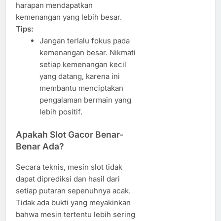
harapan mendapatkan
kemenangan yang lebih besar.
Tips:
Jangan terlalu fokus pada
kemenangan besar. Nikmati
setiap kemenangan kecil
yang datang, karena ini
membantu menciptakan
pengalaman bermain yang
lebih positif.
Apakah Slot Gacor Benar-
Benar Ada?
Secara teknis, mesin slot tidak
dapat diprediksi dan hasil dari
setiap putaran sepenuhnya acak.
Tidak ada bukti yang meyakinkan
bahwa mesin tertentu lebih sering