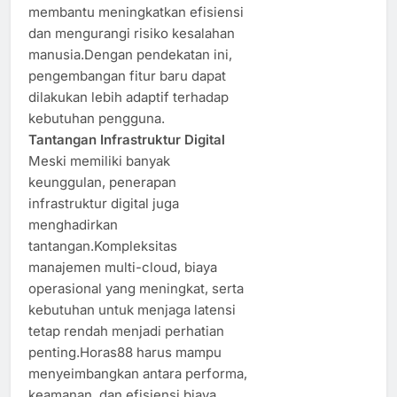
membantu meningkatkan efisiensi
dan mengurangi risiko kesalahan
manusia.Dengan pendekatan ini,
pengembangan fitur baru dapat
dilakukan lebih adaptif terhadap
kebutuhan pengguna.
Tantangan Infrastruktur Digital
Meski memiliki banyak
keunggulan, penerapan
infrastruktur digital juga
menghadirkan
tantangan.Kompleksitas
manajemen multi-cloud, biaya
operasional yang meningkat, serta
kebutuhan untuk menjaga latensi
tetap rendah menjadi perhatian
penting.Horas88 harus mampu
menyeimbangkan antara performa,
keamanan, dan efisiensi biaya