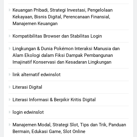
Keuangan Pribadi, Strategi Investasi, Pengelolaan
Kekayaan, Bisnis Digital, Perencanaan Finansial,
Manajemen Keuangan
Kompatibilitas Browser dan Stabilitas Login
Lingkungan & Dunia Pokémon Interaksi Manusia dan
Alam Ekologi dalam Fiksi Dampak Pembangunan
Imajinatif Konservasi dan Kesadaran Lingkungan
link alternatif edwinslot
Literasi Digital
Literasi Informasi & Berpikir Kritis Digital
login edwinslot
Manajemen Modal, Strategi Slot, Tips dan Trik, Panduan
Bermain, Edukasi Game, Slot Online