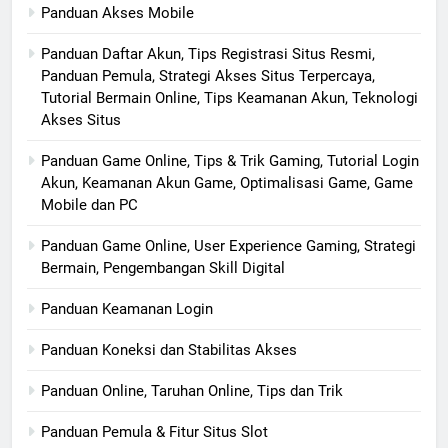
Panduan Akses Mobile
Panduan Daftar Akun, Tips Registrasi Situs Resmi,
Panduan Pemula, Strategi Akses Situs Terpercaya,
Tutorial Bermain Online, Tips Keamanan Akun, Teknologi
Akses Situs
Panduan Game Online, Tips & Trik Gaming, Tutorial Login
Akun, Keamanan Akun Game, Optimalisasi Game, Game
Mobile dan PC
Panduan Game Online, User Experience Gaming, Strategi
Bermain, Pengembangan Skill Digital
Panduan Keamanan Login
Panduan Koneksi dan Stabilitas Akses
Panduan Online, Taruhan Online, Tips dan Trik
Panduan Pemula & Fitur Situs Slot