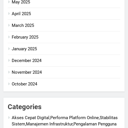
May 2025
April 2025
March 2025
February 2025
January 2025
December 2024
November 2024
October 2024
Categories
Akses Cepat Digital,Performa Platform Online,Stabilitas
Sistem,Manajemen Infrastruktur,Pengalaman Pengguna