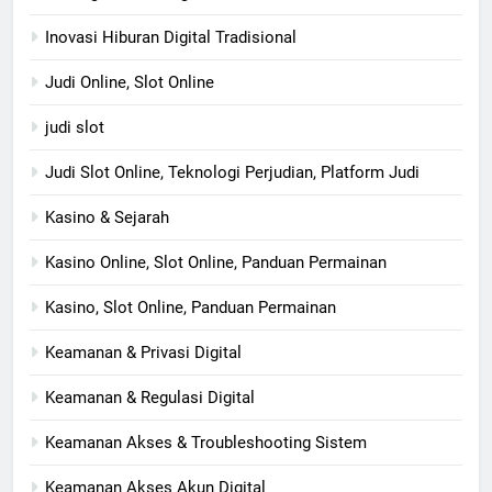
Inovasi Hiburan Digital Tradisional
Judi Online, Slot Online
judi slot
Judi Slot Online, Teknologi Perjudian, Platform Judi
Kasino & Sejarah
Kasino Online, Slot Online, Panduan Permainan
Kasino, Slot Online, Panduan Permainan
Keamanan & Privasi Digital
Keamanan & Regulasi Digital
Keamanan Akses & Troubleshooting Sistem
Keamanan Akses Akun Digital