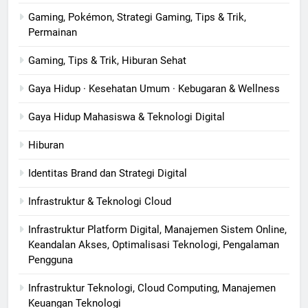
Gaming, Pokémon, Strategi Gaming, Tips & Trik,
Permainan
Gaming, Tips & Trik, Hiburan Sehat
Gaya Hidup · Kesehatan Umum · Kebugaran & Wellness
Gaya Hidup Mahasiswa & Teknologi Digital
Hiburan
Identitas Brand dan Strategi Digital
Infrastruktur & Teknologi Cloud
Infrastruktur Platform Digital, Manajemen Sistem Online,
Keandalan Akses, Optimalisasi Teknologi, Pengalaman
Pengguna
Infrastruktur Teknologi, Cloud Computing, Manajemen
Keuangan Teknologi