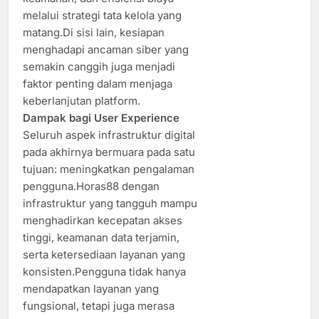
melalui strategi tata kelola yang
matang.Di sisi lain, kesiapan
menghadapi ancaman siber yang
semakin canggih juga menjadi
faktor penting dalam menjaga
keberlanjutan platform.
Dampak bagi User Experience
Seluruh aspek infrastruktur digital
pada akhirnya bermuara pada satu
tujuan: meningkatkan pengalaman
pengguna.Horas88 dengan
infrastruktur yang tangguh mampu
menghadirkan kecepatan akses
tinggi, keamanan data terjamin,
serta ketersediaan layanan yang
konsisten.Pengguna tidak hanya
mendapatkan layanan yang
fungsional, tetapi juga merasa