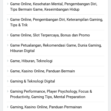
Game Online, Kesehatan Mental, Pengembangan Diri,
Tips Bermain Game, Keseimbangan Hidup
Game Online, Pengembangan Diri, Keterampilan Gaming,
Tips & Trik
Game Online, Slot Terpercaya, Bonus dan Promo
Game Petualangan, Rekomendasi Game, Dunia Gaming,
Hiburan Digital
Game, Hiburan, Teknologi
Game, Kasino Online, Panduan Bermain
Gaming & Teknologi Digital
Gaming Performance, Player Psychology, Focus &
Productivity, Gaming Tips, Mental Preparation
Gaming, Kasino Online, Panduan Permainan