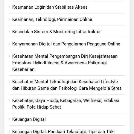
Keamanan Login dan Stabilitas Akses
Keamanan, Teknologi, Permainan Online
Keandalan Sistem & Monitoring Infrastruktur
Kenyamanan Digital dan Pengalaman Pengguna Online
Kesehatan Mental Pengembangan Diri Kesejahteraan
Emosional Mindfulness & Awareness Psikologi
Keseharian
Kesehatan Mental Teknologi dan Kesehatan Lifestyle
dan Hiburan Game dan Psikologi Cara Mengelola Stres
Kesehatan, Gaya Hidup, Kebugaran, Wellness, Edukasi
Publik, Pola Hidup Sehat
Keuangan Digital
Keuangan Digital, Panduan Teknologi, Tips dan Trik