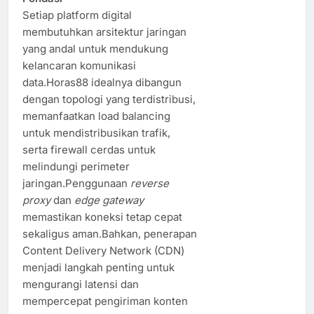
Setiap platform digital
membutuhkan arsitektur jaringan
yang andal untuk mendukung
kelancaran komunikasi
data.Horas88 idealnya dibangun
dengan topologi yang terdistribusi,
memanfaatkan load balancing
untuk mendistribusikan trafik,
serta firewall cerdas untuk
melindungi perimeter
jaringan.Penggunaan
reverse
proxy
dan
edge gateway
memastikan koneksi tetap cepat
sekaligus aman.Bahkan, penerapan
Content Delivery Network (CDN)
menjadi langkah penting untuk
mengurangi latensi dan
mempercepat pengiriman konten