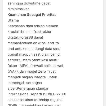
sehingga downtime dapat
diminimalkan.
Keamanan Sebagai Prioritas
Utama
Keamanan data adalah elemen
krusial dalam infrastruktur
digital.Horas88 dapat
memanfaatkan enkripsi end-to-
end untuk melindungi data saat
transit maupun saat disimpan di
server.Sistem otentikasi multi-
faktor (MFA), firewall aplikasi web
(WAF), dan model Zero Trust
menjadi bagian integral untuk
mencegah serangan
siber.Penerapan standar
internasional seperti ISO/IEC 27001
atau kepatuhan terhadap regulasi
GDPR menunjukkan keseriusan