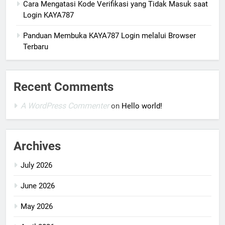
Cara Mengatasi Kode Verifikasi yang Tidak Masuk saat
Login KAYA787
Panduan Membuka KAYA787 Login melalui Browser
Terbaru
Recent Comments
A WordPress Commenter
on
Hello world!
Archives
July 2026
June 2026
May 2026