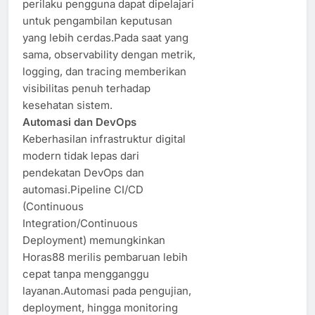
perilaku pengguna dapat dipelajari
untuk pengambilan keputusan
yang lebih cerdas.Pada saat yang
sama, observability dengan metrik,
logging, dan tracing memberikan
visibilitas penuh terhadap
kesehatan sistem.
Automasi dan DevOps
Keberhasilan infrastruktur digital
modern tidak lepas dari
pendekatan DevOps dan
automasi.Pipeline CI/CD
(Continuous
Integration/Continuous
Deployment) memungkinkan
Horas88 merilis pembaruan lebih
cepat tanpa mengganggu
layanan.Automasi pada pengujian,
deployment, hingga monitoring