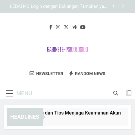
Skip
Cara Memeriksa Koneksi Sebelum Melakukan
to
Login KAYA787
content
Cara Mengatasi Kode Verifikasi yang Tidak
Masuk saat Login KAYA787
EDWINSLOT Login dan Tips Menjaga Keamanan
Akun
LEBAH4D Login dengan Dukungan Tampilan yang
Responsif
Cara Memeriksa Koneksi Sebelum Melakukan
Login KAYA787
Gabinete
Dapatkan Dukungan Kesehatan Mental Dari
Cara Mengatasi Kode Verifikasi yang Tidak
NEWSLETTER
RANDOM NEWS
Psicologico
Masuk saat Login KAYA787
Gabinete Psicologico. Konseling Yang
Profesional Untuk Setiap Kebutuhan.
MENU
DWINSLOT Login dan Tips Menjaga Keamanan Akun
LEB
HEADLINES
Weeks Ago
2 We