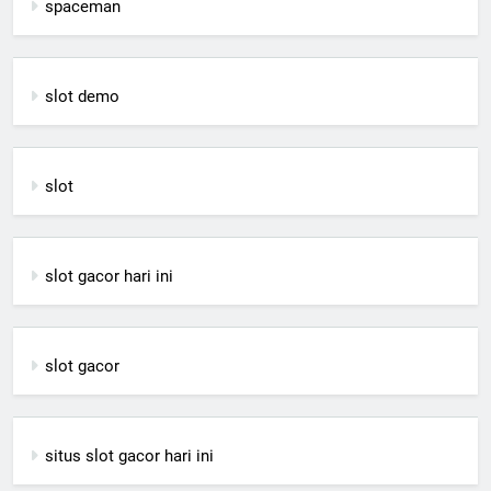
spaceman
slot demo
slot
slot gacor hari ini
slot gacor
situs slot gacor hari ini