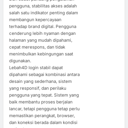
pengguna, stabilitas akses adalah
salah satu indikator penting dalam
membangun kepercayaan
terhadap brand digital. Pengguna
cenderung lebih nyaman dengan
halaman yang mudah dipahami,
cepat merespons, dan tidak
menimbulkan kebingungan saat
digunakan.
Lebah4D login stabil dapat
dipahami sebagai kombinasi antara
desain yang sederhana, sistem
yang responsif, dan perilaku
pengguna yang tepat. Sistem yang
baik membantu proses berjalan
lancar, tetapi pengguna tetap perlu
memastikan perangkat, browser,
dan koneksi berada dalam kondisi