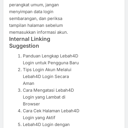
perangkat umum, jangan
menyimpan data login
sembarangan, dan periksa
tampilan halaman sebelum
memasukkan informasi akun.
Internal Linking
Suggestion
Panduan Lengkap Lebah4D
Login untuk Pengguna Baru
Tips Login Akun Melalui
Lebah4D Login Secara
Aman
Cara Mengatasi Lebah4D
Login yang Lambat di
Browser
Cara Cek Halaman Lebah4D
Login yang Aktif
Lebah4D Login dengan