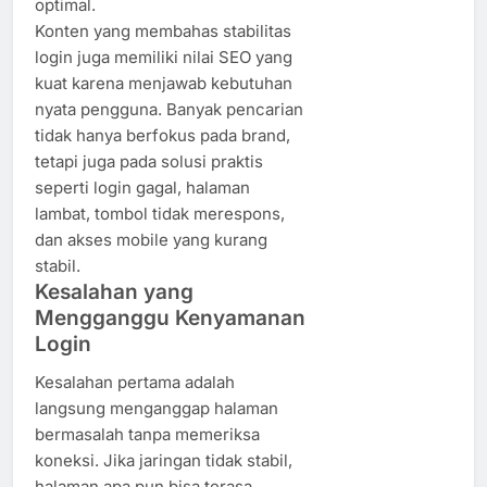
optimal.
Konten yang membahas stabilitas
login juga memiliki nilai SEO yang
kuat karena menjawab kebutuhan
nyata pengguna. Banyak pencarian
tidak hanya berfokus pada brand,
tetapi juga pada solusi praktis
seperti login gagal, halaman
lambat, tombol tidak merespons,
dan akses mobile yang kurang
stabil.
Kesalahan yang
Mengganggu Kenyamanan
Login
Kesalahan pertama adalah
langsung menganggap halaman
bermasalah tanpa memeriksa
koneksi. Jika jaringan tidak stabil,
halaman apa pun bisa terasa