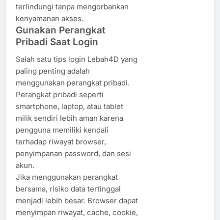
terlindungi tanpa mengorbankan
kenyamanan akses.
Gunakan Perangkat
Pribadi Saat Login
Salah satu tips login Lebah4D yang
paling penting adalah
menggunakan perangkat pribadi.
Perangkat pribadi seperti
smartphone, laptop, atau tablet
milik sendiri lebih aman karena
pengguna memiliki kendali
terhadap riwayat browser,
penyimpanan password, dan sesi
akun.
Jika menggunakan perangkat
bersama, risiko data tertinggal
menjadi lebih besar. Browser dapat
menyimpan riwayat, cache, cookie,