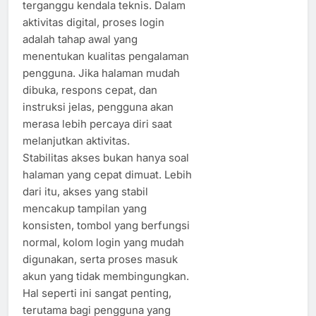
terganggu kendala teknis. Dalam
aktivitas digital, proses login
adalah tahap awal yang
menentukan kualitas pengalaman
pengguna. Jika halaman mudah
dibuka, respons cepat, dan
instruksi jelas, pengguna akan
merasa lebih percaya diri saat
melanjutkan aktivitas.
Stabilitas akses bukan hanya soal
halaman yang cepat dimuat. Lebih
dari itu, akses yang stabil
mencakup tampilan yang
konsisten, tombol yang berfungsi
normal, kolom login yang mudah
digunakan, serta proses masuk
akun yang tidak membingungkan.
Hal seperti ini sangat penting,
terutama bagi pengguna yang