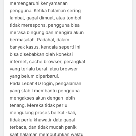
memengaruhi kenyamanan
pengguna. Ketika halaman sering
lambat, gagal dimuat, atau tombol
tidak merespons, pengguna bisa
merasa bingung dan mengira akun
bermasalah. Padahal, dalam
banyak kasus, kendala seperti ini
bisa disebabkan oleh koneksi
internet, cache browser, perangkat
yang terlalu berat, atau browser
yang belum diperbarui.
Pada Lebah4D login, pengalaman
yang stabil membantu pengguna
mengakses akun dengan lebih
tenang. Mereka tidak perlu
mengulang proses berkali-kali,
tidak perlu khawatir data gagal
terbaca, dan tidak mudah panik
saat halaman membutuhkan waktu