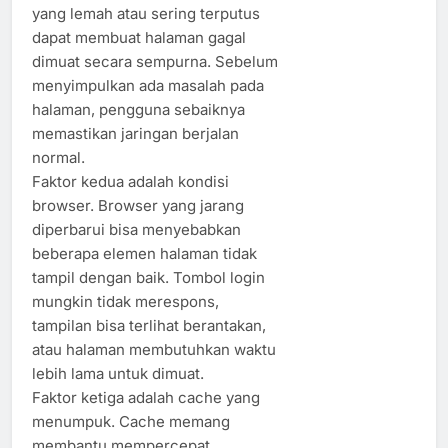
yang lemah atau sering terputus
dapat membuat halaman gagal
dimuat secara sempurna. Sebelum
menyimpulkan ada masalah pada
halaman, pengguna sebaiknya
memastikan jaringan berjalan
normal.
Faktor kedua adalah kondisi
browser. Browser yang jarang
diperbarui bisa menyebabkan
beberapa elemen halaman tidak
tampil dengan baik. Tombol login
mungkin tidak merespons,
tampilan bisa terlihat berantakan,
atau halaman membutuhkan waktu
lebih lama untuk dimuat.
Faktor ketiga adalah cache yang
menumpuk. Cache memang
membantu mempercepat