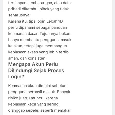
tersimpan sembarangan, atau data
pribadi diketahui pihak yang tidak
seharusnya.
Karena itu, tips login Lebah4D
perlu dipahami sebagai panduan
keamanan dasar. Tujuannya bukan
hanya membantu pengguna masuk
ke akun, tetapi juga membangun
kebiasaan akses yang lebih tertib,
aman, dan konsisten.
Mengapa Akun Perlu
Dilindungi Sejak Proses
Login?
Keamanan akun dimulai sebelum
pengguna berhasil masuk. Banyak
risiko justru muncul karena
kebiasaan kecil yang sering
dianggap sepele, seperti memakai