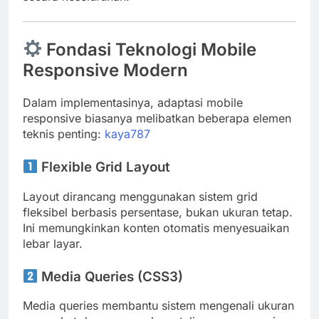
Fondasi Teknologi Mobile
Responsive Modern
Dalam implementasinya, adaptasi mobile
responsive biasanya melibatkan beberapa elemen
teknis penting:
kaya787
Flexible Grid Layout
Layout dirancang menggunakan sistem grid
fleksibel berbasis persentase, bukan ukuran tetap.
Ini memungkinkan konten otomatis menyesuaikan
lebar layar.
Media Queries (CSS3)
Media queries membantu sistem mengenali ukuran