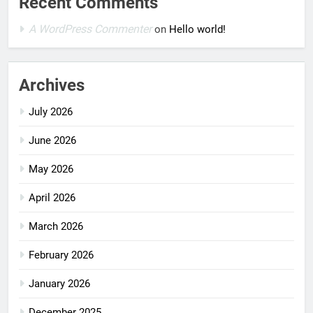
Recent Comments
A WordPress Commenter
on
Hello world!
Archives
July 2026
June 2026
May 2026
April 2026
March 2026
February 2026
January 2026
December 2025