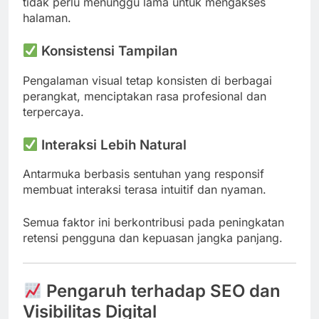
tidak perlu menunggu lama untuk mengakses
halaman.
Konsistensi Tampilan
Pengalaman visual tetap konsisten di berbagai
perangkat, menciptakan rasa profesional dan
terpercaya.
Interaksi Lebih Natural
Antarmuka berbasis sentuhan yang responsif
membuat interaksi terasa intuitif dan nyaman.
Semua faktor ini berkontribusi pada peningkatan
retensi pengguna dan kepuasan jangka panjang.
Pengaruh terhadap SEO dan
Visibilitas Digital