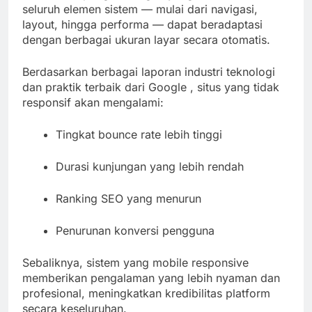
seluruh elemen sistem — mulai dari navigasi,
layout, hingga performa — dapat beradaptasi
dengan berbagai ukuran layar secara otomatis.
Berdasarkan berbagai laporan industri teknologi
dan praktik terbaik dari Google , situs yang tidak
responsif akan mengalami:
Tingkat bounce rate lebih tinggi
Durasi kunjungan yang lebih rendah
Ranking SEO yang menurun
Penurunan konversi pengguna
Sebaliknya, sistem yang mobile responsive
memberikan pengalaman yang lebih nyaman dan
profesional, meningkatkan kredibilitas platform
secara keseluruhan.