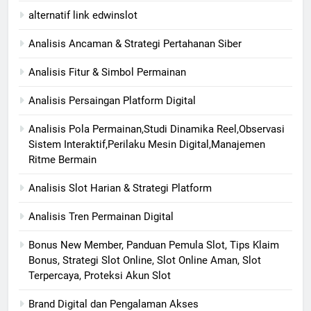
alternatif link edwinslot
Analisis Ancaman & Strategi Pertahanan Siber
Analisis Fitur & Simbol Permainan
Analisis Persaingan Platform Digital
Analisis Pola Permainan,Studi Dinamika Reel,Observasi
Sistem Interaktif,Perilaku Mesin Digital,Manajemen
Ritme Bermain
Analisis Slot Harian & Strategi Platform
Analisis Tren Permainan Digital
Bonus New Member, Panduan Pemula Slot, Tips Klaim
Bonus, Strategi Slot Online, Slot Online Aman, Slot
Terpercaya, Proteksi Akun Slot
Brand Digital dan Pengalaman Akses