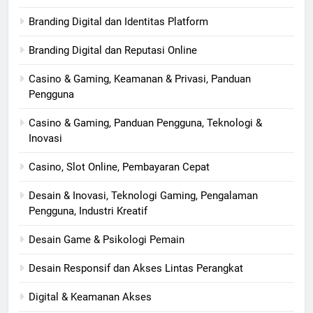
Branding Digital dan Identitas Platform
Branding Digital dan Reputasi Online
Casino & Gaming, Keamanan & Privasi, Panduan
Pengguna
Casino & Gaming, Panduan Pengguna, Teknologi &
Inovasi
Casino, Slot Online, Pembayaran Cepat
Desain & Inovasi, Teknologi Gaming, Pengalaman
Pengguna, Industri Kreatif
Desain Game & Psikologi Pemain
Desain Responsif dan Akses Lintas Perangkat
Digital & Keamanan Akses