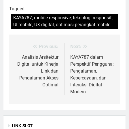
Tagged:
KAYA787, mobile responsive, teknologi responsif,
UI mobile, UX digital, optimasi perangkat mobile
Previous:
Next:
Post
navigation
Analisis Arsitektur
KAYA787 dalam
Digital untuk Kinerja
Perspektif Pengguna:
Link dan
Pengalaman,
Pengalaman Akses
Kepercayaan, dan
Optimal
Interaksi Digital
Modern
LINK SLOT