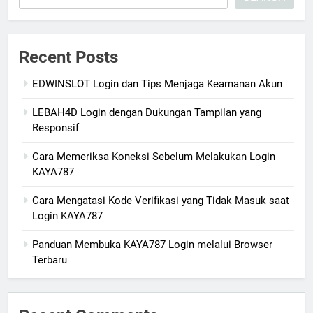
Recent Posts
EDWINSLOT Login dan Tips Menjaga Keamanan Akun
LEBAH4D Login dengan Dukungan Tampilan yang
Responsif
Cara Memeriksa Koneksi Sebelum Melakukan Login
KAYA787
Cara Mengatasi Kode Verifikasi yang Tidak Masuk saat
Login KAYA787
Panduan Membuka KAYA787 Login melalui Browser
Terbaru