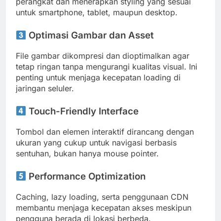
perangkat dan menerapkan styling yang sesuai
untuk smartphone, tablet, maupun desktop.
Optimasi Gambar dan Asset
File gambar dikompresi dan dioptimalkan agar
tetap ringan tanpa mengurangi kualitas visual. Ini
penting untuk menjaga kecepatan loading di
jaringan seluler.
Touch-Friendly Interface
Tombol dan elemen interaktif dirancang dengan
ukuran yang cukup untuk navigasi berbasis
sentuhan, bukan hanya mouse pointer.
Performance Optimization
Caching, lazy loading, serta penggunaan CDN
membantu menjaga kecepatan akses meskipun
pengguna berada di lokasi berbeda.