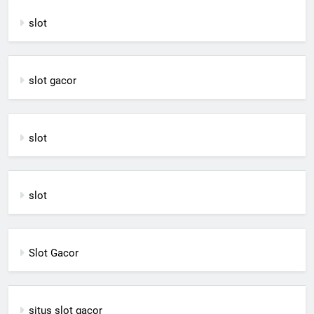
slot
slot gacor
slot
slot
Slot Gacor
situs slot gacor