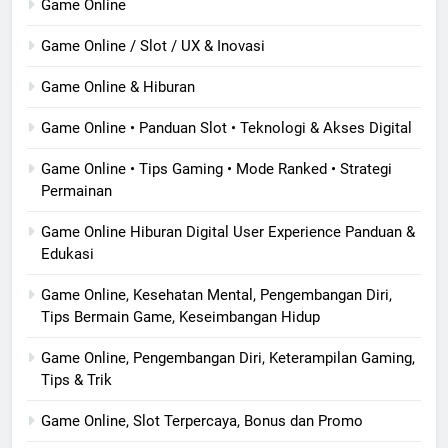
Game Online
Game Online / Slot / UX & Inovasi
Game Online & Hiburan
Game Online • Panduan Slot • Teknologi & Akses Digital
Game Online • Tips Gaming • Mode Ranked • Strategi
Permainan
Game Online Hiburan Digital User Experience Panduan &
Edukasi
Game Online, Kesehatan Mental, Pengembangan Diri,
Tips Bermain Game, Keseimbangan Hidup
Game Online, Pengembangan Diri, Keterampilan Gaming,
Tips & Trik
Game Online, Slot Terpercaya, Bonus dan Promo