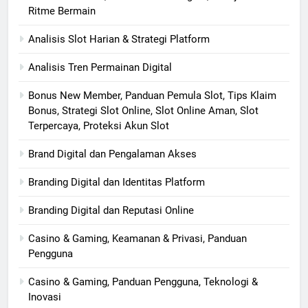
Ritme Bermain
Analisis Slot Harian & Strategi Platform
Analisis Tren Permainan Digital
Bonus New Member, Panduan Pemula Slot, Tips Klaim
Bonus, Strategi Slot Online, Slot Online Aman, Slot
Terpercaya, Proteksi Akun Slot
Brand Digital dan Pengalaman Akses
Branding Digital dan Identitas Platform
Branding Digital dan Reputasi Online
Casino & Gaming, Keamanan & Privasi, Panduan
Pengguna
Casino & Gaming, Panduan Pengguna, Teknologi &
Inovasi