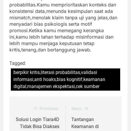
probabilitas.Kamu memprioritaskan konteks dan
konsistensi data,menunda kesimpulan saat ada
mismatch,menolak klaim tanpa uji yang jelas,dan
menyadari bias psikologis serta motif
promosi.Ketika kamu memegang kerangka
ini,kamu lebih tahan terhadap misinformasi dan
lebih mampu menjaga keputusan tetap
kritis,tenang,dan bertanggung jawab.
Tagged:
berpikir kritis,literasi probabilitas,validasi
informasi,anti hoaks,bias kognitif,keamanan
digital,manajemen ekspektasi,cek sumber
Previous:
Next:
Post
navigation
Solusi Login Tiara4D
Tantangan
Tidak Bisa Diakses
Keamanan di