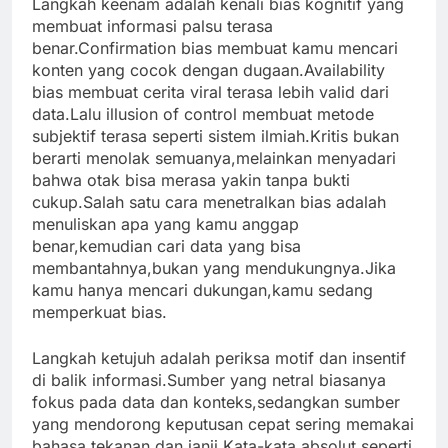
Langkah keenam adalah kenali bias kognitif yang
membuat informasi palsu terasa
benar.Confirmation bias membuat kamu mencari
konten yang cocok dengan dugaan.Availability
bias membuat cerita viral terasa lebih valid dari
data.Lalu illusion of control membuat metode
subjektif terasa seperti sistem ilmiah.Kritis bukan
berarti menolak semuanya,melainkan menyadari
bahwa otak bisa merasa yakin tanpa bukti
cukup.Salah satu cara menetralkan bias adalah
menuliskan apa yang kamu anggap
benar,kemudian cari data yang bisa
membantahnya,bukan yang mendukungnya.Jika
kamu hanya mencari dukungan,kamu sedang
memperkuat bias.
Langkah ketujuh adalah periksa motif dan insentif
di balik informasi.Sumber yang netral biasanya
fokus pada data dan konteks,sedangkan sumber
yang mendorong keputusan cepat sering memakai
bahasa tekanan dan janji.Kata-kata absolut seperti