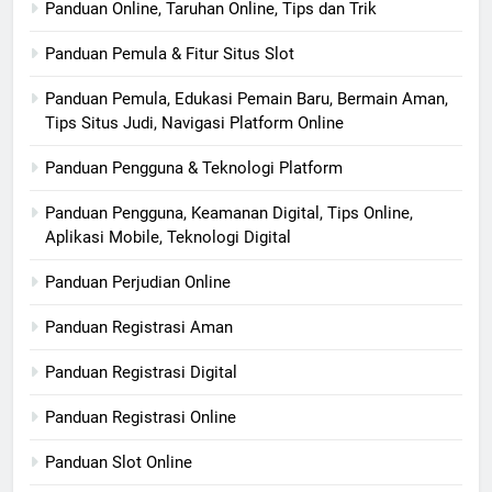
Panduan Online, Taruhan Online, Tips dan Trik
Panduan Pemula & Fitur Situs Slot
Panduan Pemula, Edukasi Pemain Baru, Bermain Aman,
Tips Situs Judi, Navigasi Platform Online
Panduan Pengguna & Teknologi Platform
Panduan Pengguna, Keamanan Digital, Tips Online,
Aplikasi Mobile, Teknologi Digital
Panduan Perjudian Online
Panduan Registrasi Aman
Panduan Registrasi Digital
Panduan Registrasi Online
Panduan Slot Online