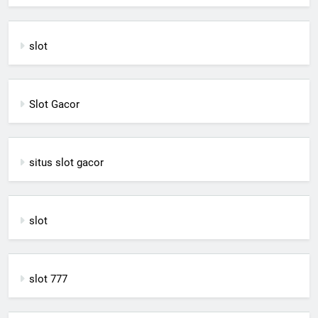
slot
Slot Gacor
situs slot gacor
slot
slot 777