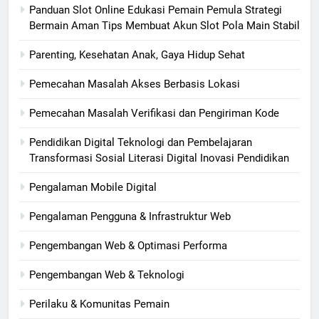
Panduan Slot Online Edukasi Pemain Pemula Strategi
Bermain Aman Tips Membuat Akun Slot Pola Main Stabil
Parenting, Kesehatan Anak, Gaya Hidup Sehat
Pemecahan Masalah Akses Berbasis Lokasi
Pemecahan Masalah Verifikasi dan Pengiriman Kode
Pendidikan Digital Teknologi dan Pembelajaran
Transformasi Sosial Literasi Digital Inovasi Pendidikan
Pengalaman Mobile Digital
Pengalaman Pengguna & Infrastruktur Web
Pengembangan Web & Optimasi Performa
Pengembangan Web & Teknologi
Perilaku & Komunitas Pemain