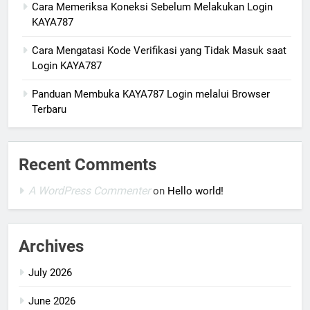
Cara Memeriksa Koneksi Sebelum Melakukan Login
KAYA787
Cara Mengatasi Kode Verifikasi yang Tidak Masuk saat
Login KAYA787
Panduan Membuka KAYA787 Login melalui Browser
Terbaru
Recent Comments
A WordPress Commenter
on
Hello world!
Archives
July 2026
June 2026