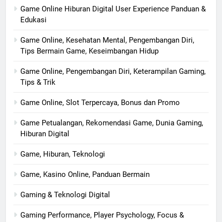
Game Online Hiburan Digital User Experience Panduan &
Edukasi
Game Online, Kesehatan Mental, Pengembangan Diri,
Tips Bermain Game, Keseimbangan Hidup
Game Online, Pengembangan Diri, Keterampilan Gaming,
Tips & Trik
Game Online, Slot Terpercaya, Bonus dan Promo
Game Petualangan, Rekomendasi Game, Dunia Gaming,
Hiburan Digital
Game, Hiburan, Teknologi
Game, Kasino Online, Panduan Bermain
Gaming & Teknologi Digital
Gaming Performance, Player Psychology, Focus &