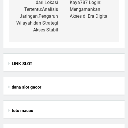
dari Lokasi
Kaya787 Login:
Tertentu:Analisis
Mengamankan
Jaringan,Pengaruh
Akses di Era Digital
Wilayah,dan Strategi
Akses Stabil
LINK SLOT
dana slot gacor
toto macau