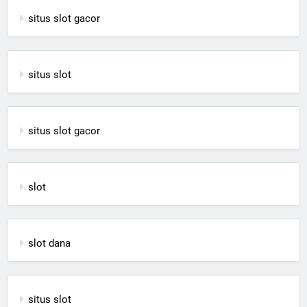
situs slot gacor
situs slot
situs slot gacor
slot
slot dana
situs slot