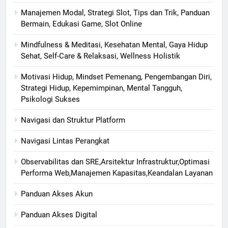
Manajemen Modal, Strategi Slot, Tips dan Trik, Panduan
Bermain, Edukasi Game, Slot Online
Mindfulness & Meditasi, Kesehatan Mental, Gaya Hidup
Sehat, Self-Care & Relaksasi, Wellness Holistik
Motivasi Hidup, Mindset Pemenang, Pengembangan Diri,
Strategi Hidup, Kepemimpinan, Mental Tangguh,
Psikologi Sukses
Navigasi dan Struktur Platform
Navigasi Lintas Perangkat
Observabilitas dan SRE,Arsitektur Infrastruktur,Optimasi
Performa Web,Manajemen Kapasitas,Keandalan Layanan
Panduan Akses Akun
Panduan Akses Digital