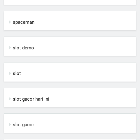
spaceman
slot demo
slot
slot gacor hari ini
slot gacor