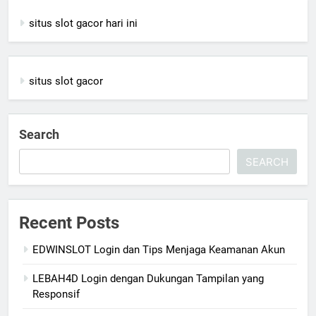
situs slot gacor hari ini
situs slot gacor
Search
SEARCH
Recent Posts
EDWINSLOT Login dan Tips Menjaga Keamanan Akun
LEBAH4D Login dengan Dukungan Tampilan yang
Responsif