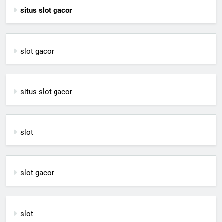
situs slot gacor
slot gacor
situs slot gacor
slot
slot gacor
slot