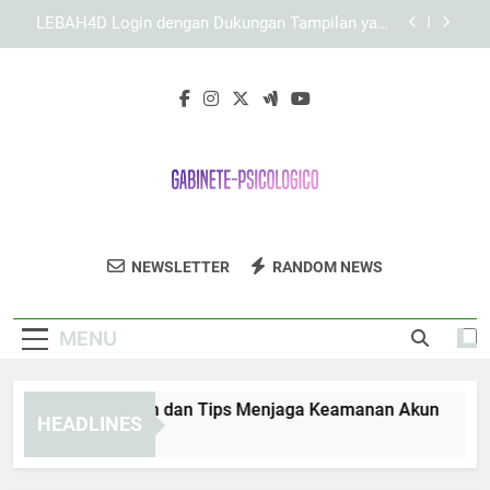
Skip
Cara Memeriksa Koneksi Sebelum Melakukan
to
Login KAYA787
content
Cara Mengatasi Kode Verifikasi yang Tidak
Masuk saat Login KAYA787
EDWINSLOT Login dan Tips Menjaga Keamanan
Akun
LEBAH4D Login dengan Dukungan Tampilan yang
Responsif
Cara Memeriksa Koneksi Sebelum Melakukan
Login KAYA787
Gabinete
Dapatkan Dukungan Kesehatan Mental Dari
Cara Mengatasi Kode Verifikasi yang Tidak
NEWSLETTER
RANDOM NEWS
Psicologico
Masuk saat Login KAYA787
Gabinete Psicologico. Konseling Yang
Profesional Untuk Setiap Kebutuhan.
MENU
DWINSLOT Login dan Tips Menjaga Keamanan Akun
LEB
HEADLINES
Weeks Ago
2 We