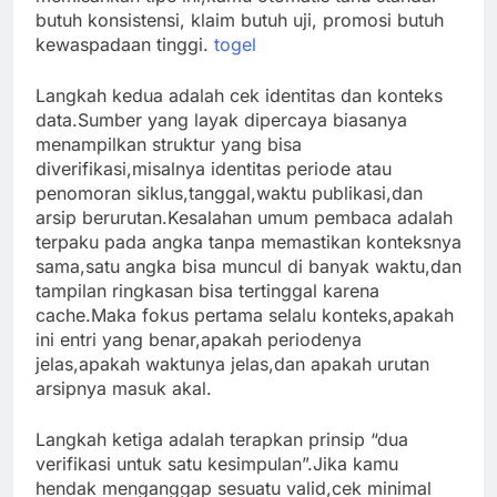
butuh konsistensi, klaim butuh uji, promosi butuh
kewaspadaan tinggi.
togel
Langkah kedua adalah cek identitas dan konteks
data.Sumber yang layak dipercaya biasanya
menampilkan struktur yang bisa
diverifikasi,misalnya identitas periode atau
penomoran siklus,tanggal,waktu publikasi,dan
arsip berurutan.Kesalahan umum pembaca adalah
terpaku pada angka tanpa memastikan konteksnya
sama,satu angka bisa muncul di banyak waktu,dan
tampilan ringkasan bisa tertinggal karena
cache.Maka fokus pertama selalu konteks,apakah
ini entri yang benar,apakah periodenya
jelas,apakah waktunya jelas,dan apakah urutan
arsipnya masuk akal.
Langkah ketiga adalah terapkan prinsip “dua
verifikasi untuk satu kesimpulan”.Jika kamu
hendak menganggap sesuatu valid,cek minimal