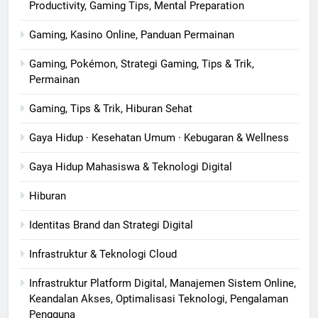
Productivity, Gaming Tips, Mental Preparation
Gaming, Kasino Online, Panduan Permainan
Gaming, Pokémon, Strategi Gaming, Tips & Trik,
Permainan
Gaming, Tips & Trik, Hiburan Sehat
Gaya Hidup · Kesehatan Umum · Kebugaran & Wellness
Gaya Hidup Mahasiswa & Teknologi Digital
Hiburan
Identitas Brand dan Strategi Digital
Infrastruktur & Teknologi Cloud
Infrastruktur Platform Digital, Manajemen Sistem Online,
Keandalan Akses, Optimalisasi Teknologi, Pengalaman
Pengguna