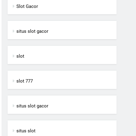
Slot Gacor
situs slot gacor
slot
slot 777
situs slot gacor
situs slot