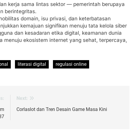
 dan kerja sama lintas sektor — pemerintah berupaya
 berintegritas.
bilitas domain, isu privasi, dan keterbatasan
jukkan kemajuan signifikan menuju tata kelola siber
ngguna dan kesadaran etika digital, keamanan dunia
 menuju ekosistem internet yang sehat, terpercaya,
onal
literasi digital
regulasi online
s:
Next:
em
Corlaslot dan Tren Desain Game Masa Kini
87