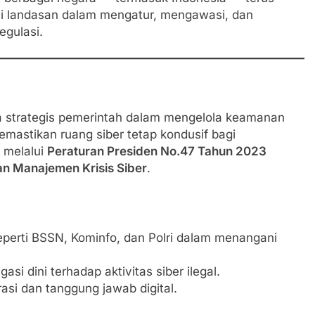
 landasan dalam mengatur, mengawasi, dan
egulasi.
a strategis pemerintah dalam mengelola keamanan
a memastikan ruang siber tetap kondusif bagi
r melalui
Peraturan Presiden No.47 Tahun 2023
an Manajemen Krisis Siber
.
eperti BSSN, Kominfo, dan Polri dalam menangani
i dini terhadap aktivitas siber ilegal.
rasi dan tanggung jawab digital.