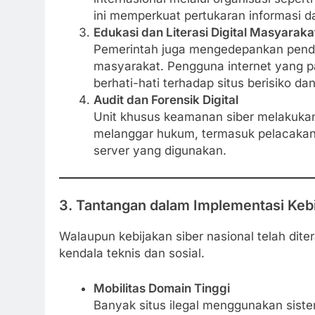
ini memperkuat pertukaran informasi da
Edukasi dan Literasi Digital Masyaraka
Pemerintah juga mengedepankan pendek
masyarakat. Pengguna internet yang p
berhati-hati terhadap situs berisiko da
Audit dan Forensik Digital
Unit khusus keamanan siber melakukan a
melanggar hukum, termasuk pelacakan 
server yang digunakan.
3. Tantangan dalam Implementasi Keb
Walaupun kebijakan siber nasional telah di
kendala teknis dan sosial.
Mobilitas Domain Tinggi
Banyak situs ilegal menggunakan sistem