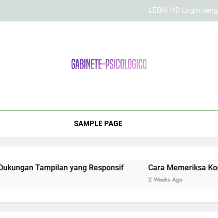
LEBAH4D Login denga
Cara Memeriksa Konek
Cara Mengatasi Kode Verifikasi
EDWINSLOT Log
inete Psicologico
LEBAH4D Login denga
Dukungan Kesehatan Mental Dari Gabinete Psicologico. Konseli
Cara Memeriksa Konek
SAMPLE PAGE
Cara Mengatasi Kode Verifikasi
mpilan yang Responsif
Cara Memeriksa Koneksi Sebe
2 Weeks Ago