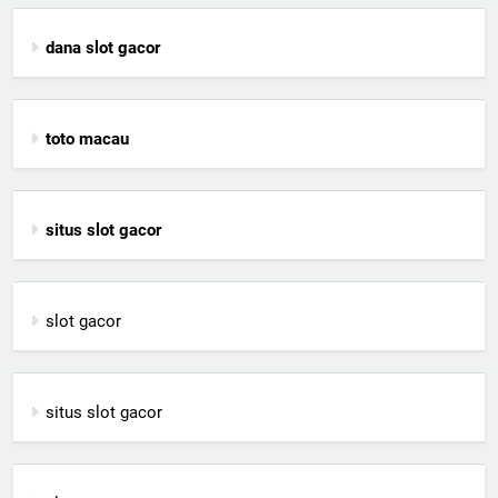
dana slot gacor
toto macau
situs slot gacor
slot gacor
situs slot gacor