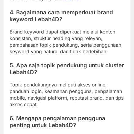
4. Bagaimana cara memperkuat brand
keyword Lebah4D?
Brand keyword dapat diperkuat melalui konten
konsisten, struktur heading yang relevan,
pembahasan topik pendukung, serta penggunaan
keyword yang natural dan tidak berlebihan.
5. Apa saja topik pendukung untuk cluster
Lebah4D?
Topik pendukungnya meliputi akses online,
panduan login, keamanan pengguna, pengalaman
mobile, navigasi platform, reputasi brand, dan tips
akses cepat.
6. Mengapa pengalaman pengguna
penting untuk Lebah4D?