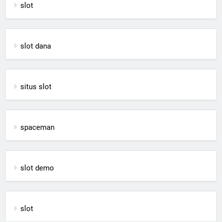
slot
slot dana
situs slot
spaceman
slot demo
slot