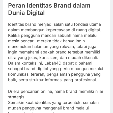
Peran Identitas Brand dalam
Dunia Digital
Identitas brand menjadi salah satu fondasi utama
dalam membangun kepercayaan di ruang digital.
Ketika pengguna mencari sebuah nama melalui
mesin pencari, mereka tidak hanya ingin
menemukan halaman yang relevan, tetapi juga
ingin memahami apakah brand tersebut memiliki
citra yang jelas, konsisten, dan mudah dikenali.
Dalam konteks ini, Lebah4D dapat dipahami
sebagai brand digital yang perlu dibangun melalui
komunikasi terarah, pengalaman pengguna yang
baik, serta struktur informasi yang profesional.
Di era pencarian online, nama brand memiliki nilai
strategis.
Semakin kuat identitas yang terbentuk, semakin
mudah pengguna mengenali brand melalui