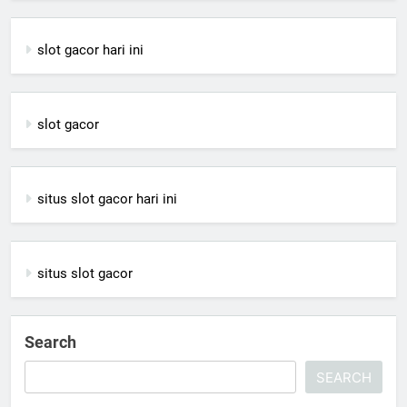
slot gacor hari ini
slot gacor
situs slot gacor hari ini
situs slot gacor
Search
SEARCH