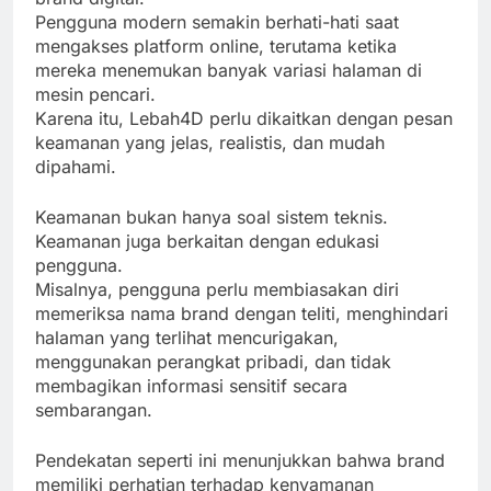
Pengguna modern semakin berhati-hati saat
mengakses platform online, terutama ketika
mereka menemukan banyak variasi halaman di
mesin pencari.
Karena itu, Lebah4D perlu dikaitkan dengan pesan
keamanan yang jelas, realistis, dan mudah
dipahami.
Keamanan bukan hanya soal sistem teknis.
Keamanan juga berkaitan dengan edukasi
pengguna.
Misalnya, pengguna perlu membiasakan diri
memeriksa nama brand dengan teliti, menghindari
halaman yang terlihat mencurigakan,
menggunakan perangkat pribadi, dan tidak
membagikan informasi sensitif secara
sembarangan.
Pendekatan seperti ini menunjukkan bahwa brand
memiliki perhatian terhadap kenyamanan