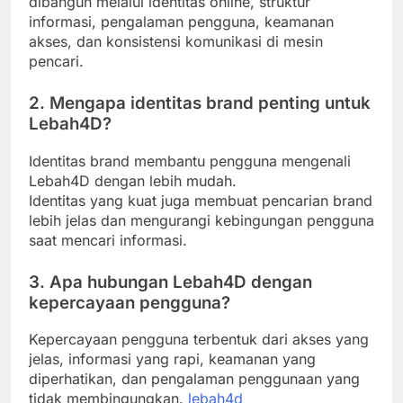
dibangun melalui identitas online, struktur
informasi, pengalaman pengguna, keamanan
akses, dan konsistensi komunikasi di mesin
pencari.
2. Mengapa identitas brand penting untuk
Lebah4D?
Identitas brand membantu pengguna mengenali
Lebah4D dengan lebih mudah.
Identitas yang kuat juga membuat pencarian brand
lebih jelas dan mengurangi kebingungan pengguna
saat mencari informasi.
3. Apa hubungan Lebah4D dengan
kepercayaan pengguna?
Kepercayaan pengguna terbentuk dari akses yang
jelas, informasi yang rapi, keamanan yang
diperhatikan, dan pengalaman penggunaan yang
tidak membingungkan.
lebah4d