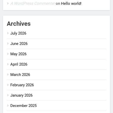
A WordPress Commenter
on
Hello world!
Archives
July 2026
June 2026
May 2026
April 2026
March 2026
February 2026
January 2026
December 2025