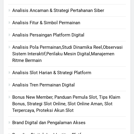
Analisis Ancaman & Strategi Pertahanan Siber
Analisis Fitur & Simbol Permainan
Analisis Persaingan Platform Digital
Analisis Pola Permainan,Studi Dinamika Reel,Observasi
Sistem Interaktif,Perilaku Mesin Digital,Manajemen
Ritme Bermain
Analisis Slot Harian & Strategi Platform
Analisis Tren Permainan Digital
Bonus New Member, Panduan Pemula Slot, Tips Klaim
Bonus, Strategi Slot Online, Slot Online Aman, Slot
Terpercaya, Proteksi Akun Slot
Brand Digital dan Pengalaman Akses