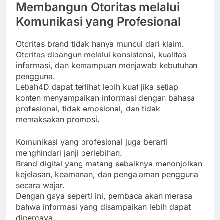
Membangun Otoritas melalui
Komunikasi yang Profesional
Otoritas brand tidak hanya muncul dari klaim.
Otoritas dibangun melalui konsistensi, kualitas
informasi, dan kemampuan menjawab kebutuhan
pengguna.
Lebah4D dapat terlihat lebih kuat jika setiap
konten menyampaikan informasi dengan bahasa
profesional, tidak emosional, dan tidak
memaksakan promosi.
Komunikasi yang profesional juga berarti
menghindari janji berlebihan.
Brand digital yang matang sebaiknya menonjolkan
kejelasan, keamanan, dan pengalaman pengguna
secara wajar.
Dengan gaya seperti ini, pembaca akan merasa
bahwa informasi yang disampaikan lebih dapat
dipercaya.