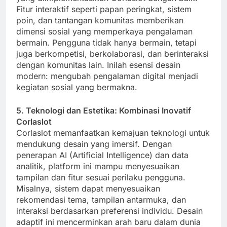
Fitur interaktif seperti papan peringkat, sistem
poin, dan tantangan komunitas memberikan
dimensi sosial yang memperkaya pengalaman
bermain. Pengguna tidak hanya bermain, tetapi
juga berkompetisi, berkolaborasi, dan berinteraksi
dengan komunitas lain. Inilah esensi desain
modern: mengubah pengalaman digital menjadi
kegiatan sosial yang bermakna.
5. Teknologi dan Estetika: Kombinasi Inovatif
Corlaslot
Corlaslot memanfaatkan kemajuan teknologi untuk
mendukung desain yang imersif. Dengan
penerapan AI (Artificial Intelligence) dan data
analitik, platform ini mampu menyesuaikan
tampilan dan fitur sesuai perilaku pengguna.
Misalnya, sistem dapat menyesuaikan
rekomendasi tema, tampilan antarmuka, dan
interaksi berdasarkan preferensi individu. Desain
adaptif ini mencerminkan arah baru dalam dunia