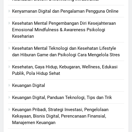
Kenyamanan Digital dan Pengalaman Pengguna Online
Kesehatan Mental Pengembangan Diri Kesejahteraan
Emosional Mindfulness & Awareness Psikologi
Keseharian
Kesehatan Mental Teknologi dan Kesehatan Lifestyle
dan Hiburan Game dan Psikologi Cara Mengelola Stres
Kesehatan, Gaya Hidup, Kebugaran, Wellness, Edukasi
Publik, Pola Hidup Sehat
Keuangan Digital
Keuangan Digital, Panduan Teknologi, Tips dan Trik
Keuangan Pribadi, Strategi Investasi, Pengelolaan
Kekayaan, Bisnis Digital, Perencanaan Finansial,
Manajemen Keuangan