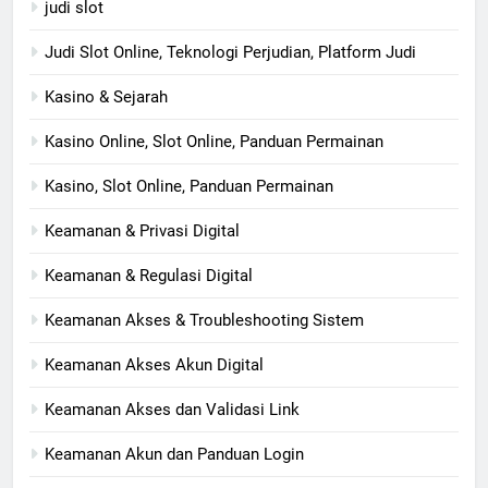
judi slot
Judi Slot Online, Teknologi Perjudian, Platform Judi
Kasino & Sejarah
Kasino Online, Slot Online, Panduan Permainan
Kasino, Slot Online, Panduan Permainan
Keamanan & Privasi Digital
Keamanan & Regulasi Digital
Keamanan Akses & Troubleshooting Sistem
Keamanan Akses Akun Digital
Keamanan Akses dan Validasi Link
Keamanan Akun dan Panduan Login