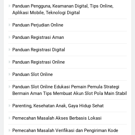
Panduan Pengguna, Keamanan Digital, Tips Online,
Aplikasi Mobile, Teknologi Digital
Panduan Perjudian Online
Panduan Registrasi Aman
Panduan Registrasi Digital
Panduan Registrasi Online
Panduan Slot Online
Panduan Slot Online Edukasi Pemain Pemula Strategi
Bermain Aman Tips Membuat Akun Slot Pola Main Stabil
Parenting, Kesehatan Anak, Gaya Hidup Sehat
Pemecahan Masalah Akses Berbasis Lokasi
Pemecahan Masalah Verifikasi dan Pengiriman Kode