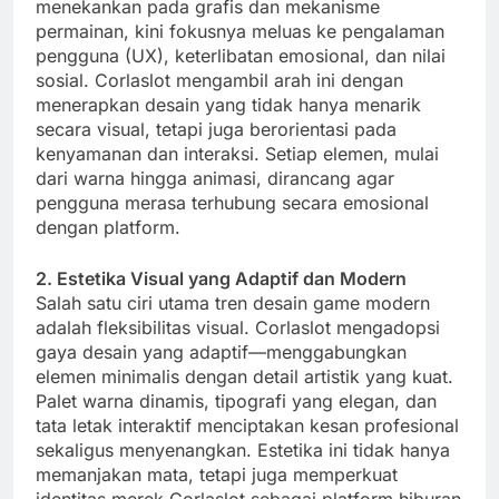
menekankan pada grafis dan mekanisme
permainan, kini fokusnya meluas ke pengalaman
pengguna (UX), keterlibatan emosional, dan nilai
sosial. Corlaslot mengambil arah ini dengan
menerapkan desain yang tidak hanya menarik
secara visual, tetapi juga berorientasi pada
kenyamanan dan interaksi. Setiap elemen, mulai
dari warna hingga animasi, dirancang agar
pengguna merasa terhubung secara emosional
dengan platform.
2. Estetika Visual yang Adaptif dan Modern
Salah satu ciri utama tren desain game modern
adalah fleksibilitas visual. Corlaslot mengadopsi
gaya desain yang adaptif—menggabungkan
elemen minimalis dengan detail artistik yang kuat.
Palet warna dinamis, tipografi yang elegan, dan
tata letak interaktif menciptakan kesan profesional
sekaligus menyenangkan. Estetika ini tidak hanya
memanjakan mata, tetapi juga memperkuat