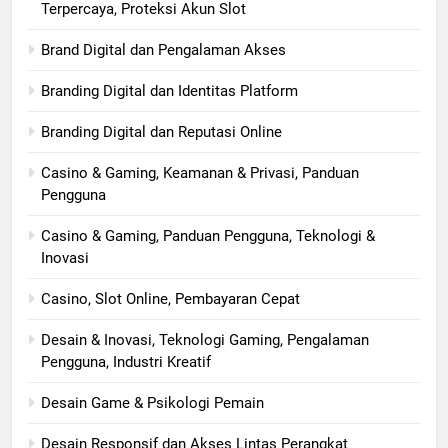
Terpercaya, Proteksi Akun Slot
Brand Digital dan Pengalaman Akses
Branding Digital dan Identitas Platform
Branding Digital dan Reputasi Online
Casino & Gaming, Keamanan & Privasi, Panduan
Pengguna
Casino & Gaming, Panduan Pengguna, Teknologi &
Inovasi
Casino, Slot Online, Pembayaran Cepat
Desain & Inovasi, Teknologi Gaming, Pengalaman
Pengguna, Industri Kreatif
Desain Game & Psikologi Pemain
Desain Responsif dan Akses Lintas Perangkat