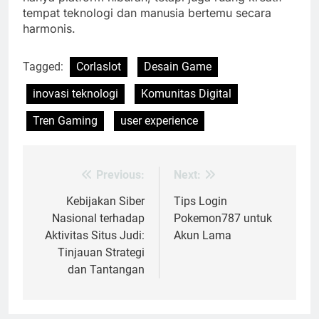
tempat teknologi dan manusia bertemu secara
harmonis.
Tagged:
Corlaslot
Desain Game
inovasi teknologi
Komunitas Digital
Tren Gaming
user experience
Previous:
Next:
Post
navigation
Kebijakan Siber
Tips Login
Nasional terhadap
Pokemon787 untuk
Aktivitas Situs Judi:
Akun Lama
Tinjauan Strategi
dan Tantangan