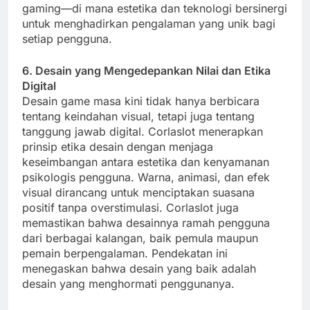
gaming—di mana estetika dan teknologi bersinergi
untuk menghadirkan pengalaman yang unik bagi
setiap pengguna.
6. Desain yang Mengedepankan Nilai dan Etika
Digital
Desain game masa kini tidak hanya berbicara
tentang keindahan visual, tetapi juga tentang
tanggung jawab digital. Corlaslot menerapkan
prinsip etika desain dengan menjaga
keseimbangan antara estetika dan kenyamanan
psikologis pengguna. Warna, animasi, dan efek
visual dirancang untuk menciptakan suasana
positif tanpa overstimulasi. Corlaslot juga
memastikan bahwa desainnya ramah pengguna
dari berbagai kalangan, baik pemula maupun
pemain berpengalaman. Pendekatan ini
menegaskan bahwa desain yang baik adalah
desain yang menghormati penggunanya.