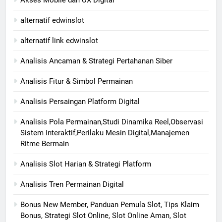
Akses Mobile dan UX Digital
alternatif edwinslot
alternatif link edwinslot
Analisis Ancaman & Strategi Pertahanan Siber
Analisis Fitur & Simbol Permainan
Analisis Persaingan Platform Digital
Analisis Pola Permainan,Studi Dinamika Reel,Observasi
Sistem Interaktif,Perilaku Mesin Digital,Manajemen
Ritme Bermain
Analisis Slot Harian & Strategi Platform
Analisis Tren Permainan Digital
Bonus New Member, Panduan Pemula Slot, Tips Klaim
Bonus, Strategi Slot Online, Slot Online Aman, Slot