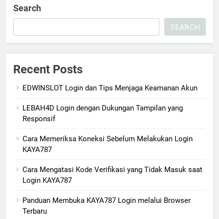
Search
SEARCH
Recent Posts
EDWINSLOT Login dan Tips Menjaga Keamanan Akun
LEBAH4D Login dengan Dukungan Tampilan yang
Responsif
Cara Memeriksa Koneksi Sebelum Melakukan Login
KAYA787
Cara Mengatasi Kode Verifikasi yang Tidak Masuk saat
Login KAYA787
Panduan Membuka KAYA787 Login melalui Browser
Terbaru