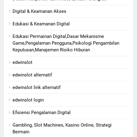
Digital & Keamanan Akses
Edukasi & Keamanan Digital
Edukasi Permainan Digital,Dasar Mekanisme
Game,Pengalaman Pengguna,Psikologi Pengambilan
Keputusan,Manajemen Risiko Hiburan
edwinslot
edwinslot alternatif
edwinslot link alternatif
edwinslot login
Efisiensi Pengalaman Digital
Gambling, Slot Machines, Kasino Online, Strategi
Bermain