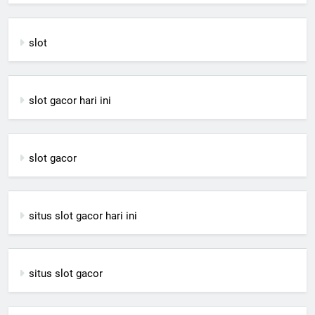
slot
slot gacor hari ini
slot gacor
situs slot gacor hari ini
situs slot gacor