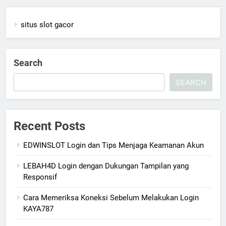
situs slot gacor
Search
SEARCH
Recent Posts
EDWINSLOT Login dan Tips Menjaga Keamanan Akun
LEBAH4D Login dengan Dukungan Tampilan yang
Responsif
Cara Memeriksa Koneksi Sebelum Melakukan Login
KAYA787