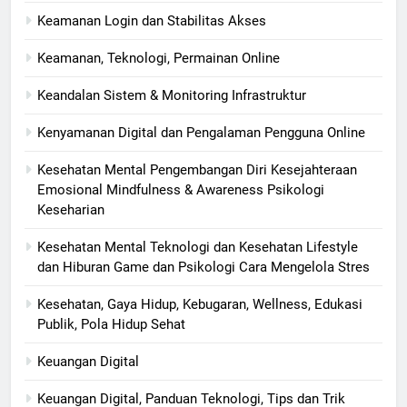
Keamanan Login dan Stabilitas Akses
Keamanan, Teknologi, Permainan Online
Keandalan Sistem & Monitoring Infrastruktur
Kenyamanan Digital dan Pengalaman Pengguna Online
Kesehatan Mental Pengembangan Diri Kesejahteraan
Emosional Mindfulness & Awareness Psikologi
Keseharian
Kesehatan Mental Teknologi dan Kesehatan Lifestyle
dan Hiburan Game dan Psikologi Cara Mengelola Stres
Kesehatan, Gaya Hidup, Kebugaran, Wellness, Edukasi
Publik, Pola Hidup Sehat
Keuangan Digital
Keuangan Digital, Panduan Teknologi, Tips dan Trik