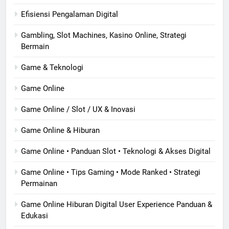
Efisiensi Pengalaman Digital
Gambling, Slot Machines, Kasino Online, Strategi
Bermain
Game & Teknologi
Game Online
Game Online / Slot / UX & Inovasi
Game Online & Hiburan
Game Online • Panduan Slot • Teknologi & Akses Digital
Game Online • Tips Gaming • Mode Ranked • Strategi
Permainan
Game Online Hiburan Digital User Experience Panduan &
Edukasi