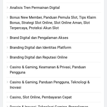
Analisis Tren Permainan Digital
Bonus New Member, Panduan Pemula Slot, Tips Klaim
Bonus, Strategi Slot Online, Slot Online Aman, Slot
Terpercaya, Proteksi Akun Slot
Brand Digital dan Pengalaman Akses
Branding Digital dan Identitas Platform
Branding Digital dan Reputasi Online
Casino & Gaming, Keamanan & Privasi, Panduan
Pengguna
Casino & Gaming, Panduan Pengguna, Teknologi &
Inovasi
Casino, Slot Online, Pembayaran Cepat