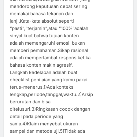
mendorong keputusan cepat sering
memakai bahasa tekanan dan
janji.Kata-kata absolut seperti
“pasti”,“terjamin”,atau “100%”adalah
sinyal kuat bahwa tujuan konten
adalah memengaruhi emosi, bukan
memberi pemahaman.Sikap rasional
adalah memperlambat respons ketika
bahasa konten makin agresif.
Langkah kedelapan adalah buat
checklist penilaian yang kamu pakai
terus-menerus.1)Ada konteks
lengkap,periode,tanggal,waktu.2)Arsip
berurutan dan bisa
ditelusuri.3)Ringkasan cocok dengan
detail pada periode yang
sama.4)Klaim menyebut ukuran
sampel dan metode uji.5)Tidak ada