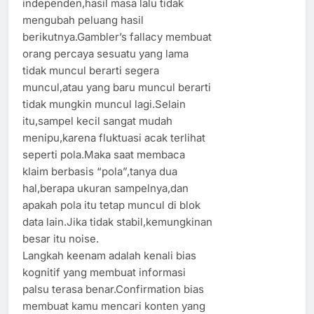
independen,hasil masa lalu tidak
mengubah peluang hasil
berikutnya.Gambler’s fallacy membuat
orang percaya sesuatu yang lama
tidak muncul berarti segera
muncul,atau yang baru muncul berarti
tidak mungkin muncul lagi.Selain
itu,sampel kecil sangat mudah
menipu,karena fluktuasi acak terlihat
seperti pola.Maka saat membaca
klaim berbasis “pola”,tanya dua
hal,berapa ukuran sampelnya,dan
apakah pola itu tetap muncul di blok
data lain.Jika tidak stabil,kemungkinan
besar itu noise.
Langkah keenam adalah kenali bias
kognitif yang membuat informasi
palsu terasa benar.Confirmation bias
membuat kamu mencari konten yang