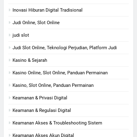
Inovasi Hiburan Digital Tradisional
Judi Online, Slot Online
judi slot
Judi Slot Online, Teknologi Perjudian, Platform Judi
Kasino & Sejarah
Kasino Online, Slot Online, Panduan Permainan
Kasino, Slot Online, Panduan Permainan
Keamanan & Privasi Digital
Keamanan & Regulasi Digital
Keamanan Akses & Troubleshooting Sistem
Keamanan Akses Akun Digital