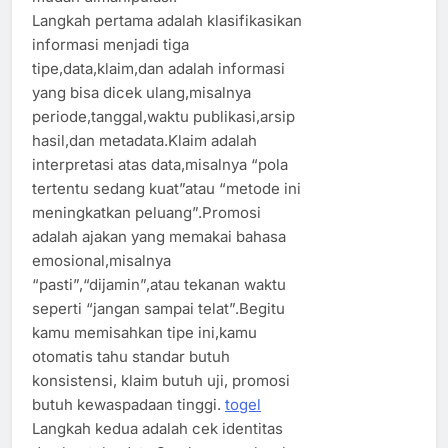
Langkah pertama adalah klasifikasikan
informasi menjadi tiga
tipe,data,klaim,dan adalah informasi
yang bisa dicek ulang,misalnya
periode,tanggal,waktu publikasi,arsip
hasil,dan metadata.Klaim adalah
interpretasi atas data,misalnya “pola
tertentu sedang kuat”atau “metode ini
meningkatkan peluang”.Promosi
adalah ajakan yang memakai bahasa
emosional,misalnya
“pasti”,“dijamin”,atau tekanan waktu
seperti “jangan sampai telat”.Begitu
kamu memisahkan tipe ini,kamu
otomatis tahu standar butuh
konsistensi, klaim butuh uji, promosi
butuh kewaspadaan tinggi.
togel
Langkah kedua adalah cek identitas