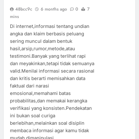
48bcc9c
6 months ago
0
7
mins
Di internet,informasi tentang undian
angka dan klaim berbasis peluang
sering muncul dalam bentuk
hasil,arsip,rumor,metode,atau
testimoni.Banyak yang terlihat rapi
dan meyakinkan,tetapi tidak semuanya
valid.Menilai informasi secara rasional
dan kritis berarti memisahkan data
faktual dari narasi
emosional,memahami batas
probabilitas,dan memakai kerangka
verifikasi yang konsisten.Pendekatan
ini bukan soal curiga
berlebihan,melainkan soal disiplin
membaca informasi agar kamu tidak
mudah dimanipulasi.