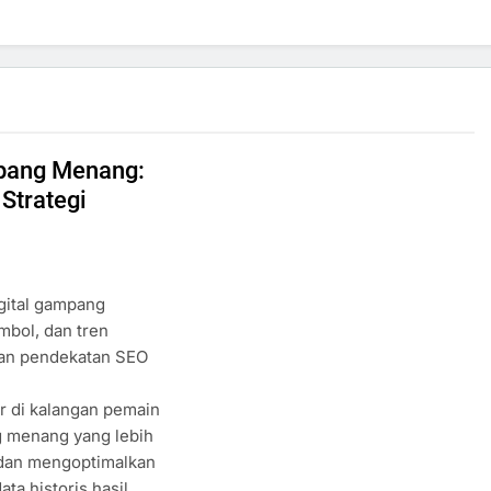
ampang Menang:
Strategi
igital gampang
mbol, dan tren
gan pendekatan SEO
er di kalangan pemain
 menang yang lebih
 dan mengoptimalkan
ta historis hasil