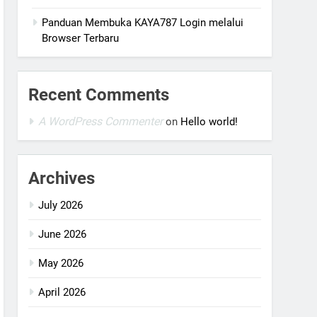
Panduan Membuka KAYA787 Login melalui
Browser Terbaru
Recent Comments
A WordPress Commenter
on
Hello world!
Archives
July 2026
June 2026
May 2026
April 2026