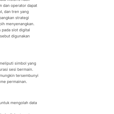
n dan operator dapat
l, dan tren yang
angkan strategi
ebih menyenangkan.
 pada slot digital
rsebut digunakan
meliputi simbol yang
rasi sesi bermain.
 mungkin tersembunyi
sme permainan.
 untuk mengolah data