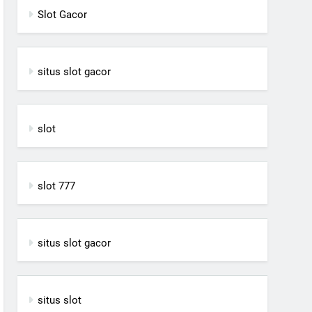
Slot Gacor
situs slot gacor
slot
slot 777
situs slot gacor
situs slot