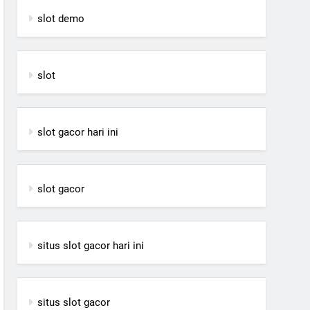
slot demo
slot
slot gacor hari ini
slot gacor
situs slot gacor hari ini
situs slot gacor