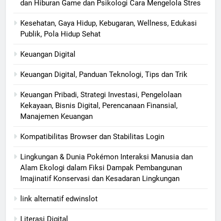
dan Hiburan Game dan Psikologi Cara Mengelola Stres
Kesehatan, Gaya Hidup, Kebugaran, Wellness, Edukasi
Publik, Pola Hidup Sehat
Keuangan Digital
Keuangan Digital, Panduan Teknologi, Tips dan Trik
Keuangan Pribadi, Strategi Investasi, Pengelolaan
Kekayaan, Bisnis Digital, Perencanaan Finansial,
Manajemen Keuangan
Kompatibilitas Browser dan Stabilitas Login
Lingkungan & Dunia Pokémon Interaksi Manusia dan
Alam Ekologi dalam Fiksi Dampak Pembangunan
Imajinatif Konservasi dan Kesadaran Lingkungan
link alternatif edwinslot
Literasi Digital