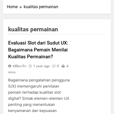
Home
kualitas permainan
kualitas permainan
Evaluasi Slot dari Sudut UX:
Bagaimana Pemain Menilai
Kualitas Permainan?
48bcc9c
1 year ago
0
6
mins
Bagaimana pengalaman pengguna
(UX) memengaruhi penilaian
pemain terhadap kualitas slot
digital? Simak elemen-elemen UX
penting yang menentukan
kenyamanan dan kepuasan