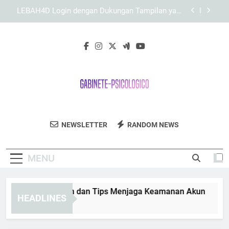
Skip
Cara Memeriksa Koneksi Sebelum Melakukan
to
Login KAYA787
content
Cara Mengatasi Kode Verifikasi yang Tidak
Masuk saat Login KAYA787
EDWINSLOT Login dan Tips Menjaga Keamanan
Akun
LEBAH4D Login dengan Dukungan Tampilan yang
Responsif
Cara Memeriksa Koneksi Sebelum Melakukan
Login KAYA787
Gabinete
Dapatkan Dukungan Kesehatan Mental Dari
Cara Mengatasi Kode Verifikasi yang Tidak
NEWSLETTER
RANDOM NEWS
Psicologico
Masuk saat Login KAYA787
Gabinete Psicologico. Konseling Yang
Profesional Untuk Setiap Kebutuhan.
MENU
DWINSLOT Login dan Tips Menjaga Keamanan Akun
LEB
HEADLINES
Weeks Ago
2 W