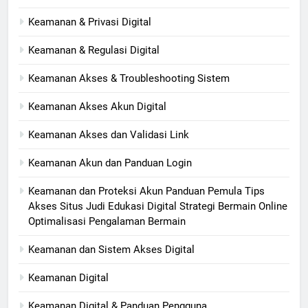
Keamanan & Privasi Digital
Keamanan & Regulasi Digital
Keamanan Akses & Troubleshooting Sistem
Keamanan Akses Akun Digital
Keamanan Akses dan Validasi Link
Keamanan Akun dan Panduan Login
Keamanan dan Proteksi Akun Panduan Pemula Tips
Akses Situs Judi Edukasi Digital Strategi Bermain Online
Optimalisasi Pengalaman Bermain
Keamanan dan Sistem Akses Digital
Keamanan Digital
Keamanan Digital & Panduan Pengguna