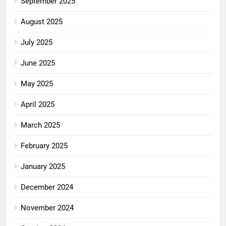
September 2025
August 2025
July 2025
June 2025
May 2025
April 2025
March 2025
February 2025
January 2025
December 2024
November 2024