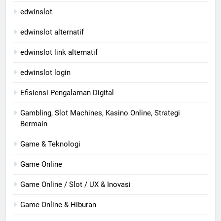
edwinslot
edwinslot alternatif
edwinslot link alternatif
edwinslot login
Efisiensi Pengalaman Digital
Gambling, Slot Machines, Kasino Online, Strategi
Bermain
Game & Teknologi
Game Online
Game Online / Slot / UX & Inovasi
Game Online & Hiburan