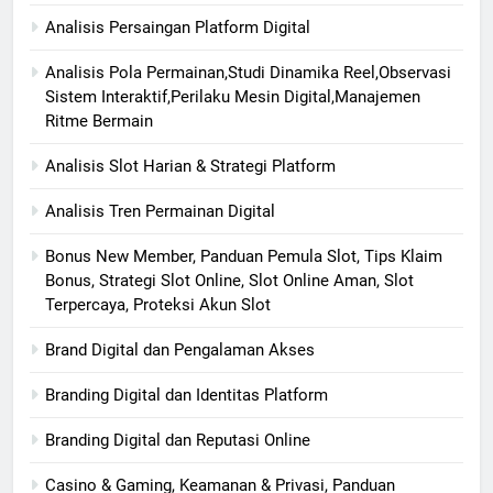
Analisis Persaingan Platform Digital
Analisis Pola Permainan,Studi Dinamika Reel,Observasi
Sistem Interaktif,Perilaku Mesin Digital,Manajemen
Ritme Bermain
Analisis Slot Harian & Strategi Platform
Analisis Tren Permainan Digital
Bonus New Member, Panduan Pemula Slot, Tips Klaim
Bonus, Strategi Slot Online, Slot Online Aman, Slot
Terpercaya, Proteksi Akun Slot
Brand Digital dan Pengalaman Akses
Branding Digital dan Identitas Platform
Branding Digital dan Reputasi Online
Casino & Gaming, Keamanan & Privasi, Panduan