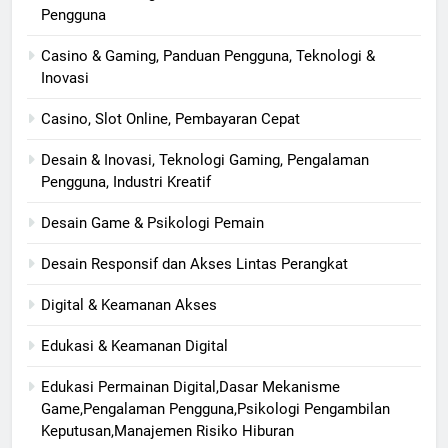
Pengguna
Casino & Gaming, Panduan Pengguna, Teknologi &
Inovasi
Casino, Slot Online, Pembayaran Cepat
Desain & Inovasi, Teknologi Gaming, Pengalaman
Pengguna, Industri Kreatif
Desain Game & Psikologi Pemain
Desain Responsif dan Akses Lintas Perangkat
Digital & Keamanan Akses
Edukasi & Keamanan Digital
Edukasi Permainan Digital,Dasar Mekanisme
Game,Pengalaman Pengguna,Psikologi Pengambilan
Keputusan,Manajemen Risiko Hiburan