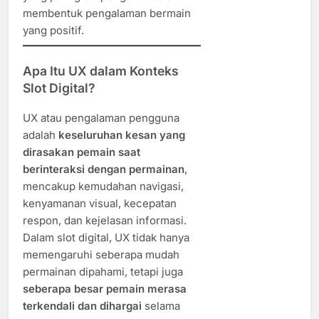
membentuk pengalaman bermain
yang positif.
Apa Itu UX dalam Konteks
Slot Digital?
UX atau pengalaman pengguna
adalah
keseluruhan kesan yang
dirasakan pemain saat
berinteraksi dengan permainan
,
mencakup kemudahan navigasi,
kenyamanan visual, kecepatan
respon, dan kejelasan informasi.
Dalam slot digital, UX tidak hanya
memengaruhi seberapa mudah
permainan dipahami, tetapi juga
seberapa besar pemain merasa
terkendali dan dihargai
selama