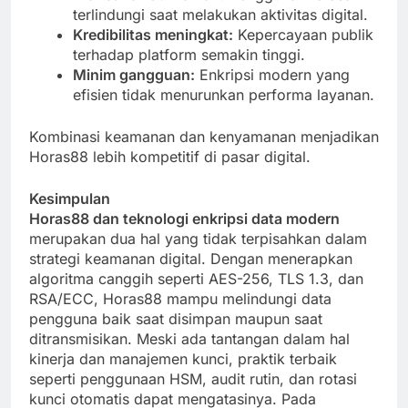
terlindungi saat melakukan aktivitas digital.
Kredibilitas meningkat:
Kepercayaan publik
terhadap platform semakin tinggi.
Minim gangguan:
Enkripsi modern yang
efisien tidak menurunkan performa layanan.
Kombinasi keamanan dan kenyamanan menjadikan
Horas88 lebih kompetitif di pasar digital.
Kesimpulan
Horas88 dan teknologi enkripsi data modern
merupakan dua hal yang tidak terpisahkan dalam
strategi keamanan digital. Dengan menerapkan
algoritma canggih seperti AES-256, TLS 1.3, dan
RSA/ECC, Horas88 mampu melindungi data
pengguna baik saat disimpan maupun saat
ditransmisikan. Meski ada tantangan dalam hal
kinerja dan manajemen kunci, praktik terbaik
seperti penggunaan HSM, audit rutin, dan rotasi
kunci otomatis dapat mengatasinya. Pada