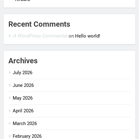
Recent Comments
A WordPress Commenter
on
Hello world!
Archives
July 2026
June 2026
May 2026
April 2026
March 2026
February 2026