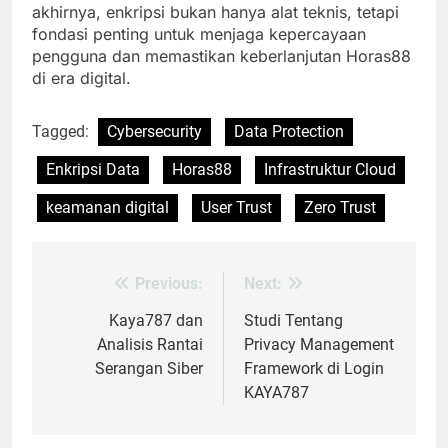
akhirnya, enkripsi bukan hanya alat teknis, tetapi
fondasi penting untuk menjaga kepercayaan
pengguna dan memastikan keberlanjutan Horas88
di era digital.
Tagged:
Cybersecurity
Data Protection
Enkripsi Data
Horas88
Infrastruktur Cloud
keamanan digital
User Trust
Zero Trust
Previous:
Next:
Post
navigation
Kaya787 dan
Studi Tentang
Analisis Rantai
Privacy Management
Serangan Siber
Framework di Login
KAYA787