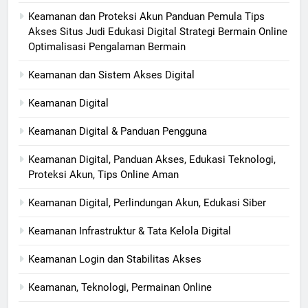
Keamanan dan Proteksi Akun Panduan Pemula Tips
Akses Situs Judi Edukasi Digital Strategi Bermain Online
Optimalisasi Pengalaman Bermain
Keamanan dan Sistem Akses Digital
Keamanan Digital
Keamanan Digital & Panduan Pengguna
Keamanan Digital, Panduan Akses, Edukasi Teknologi,
Proteksi Akun, Tips Online Aman
Keamanan Digital, Perlindungan Akun, Edukasi Siber
Keamanan Infrastruktur & Tata Kelola Digital
Keamanan Login dan Stabilitas Akses
Keamanan, Teknologi, Permainan Online