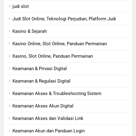
judi slot
Judi Slot Online, Teknologi Perjudian, Platform Judi
Kasino & Sejarah
Kasino Online, Slot Online, Panduan Permainan
Kasino, Slot Online, Panduan Permainan
Keamanan & Privasi Digital
Keamanan & Regulasi Digital
Keamanan Akses & Troubleshooting Sistem
Keamanan Akses Akun Digital
Keamanan Akses dan Validasi Link
Keamanan Akun dan Panduan Login