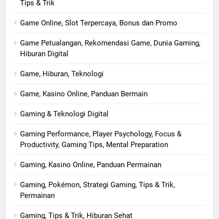
Tips & Trik
Game Online, Slot Terpercaya, Bonus dan Promo
Game Petualangan, Rekomendasi Game, Dunia Gaming,
Hiburan Digital
Game, Hiburan, Teknologi
Game, Kasino Online, Panduan Bermain
Gaming & Teknologi Digital
Gaming Performance, Player Psychology, Focus &
Productivity, Gaming Tips, Mental Preparation
Gaming, Kasino Online, Panduan Permainan
Gaming, Pokémon, Strategi Gaming, Tips & Trik,
Permainan
Gaming, Tips & Trik, Hiburan Sehat