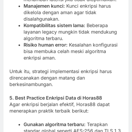
Manajemen kunci:
Kunci enkripsi harus
dikelola dengan aman agar tidak
disalahgunakan.
Kompatibilitas sistem lama:
Beberapa
layanan legacy mungkin tidak mendukung
algoritma terbaru.
Risiko human error:
Kesalahan konfigurasi
bisa membuka celah meski algoritma
enkripsi aman.
Untuk itu, strategi implementasi enkripsi harus
direncanakan dengan matang dan
berkesinambungan.
5. Best Practice Enkripsi Data di Horas88
Agar enkripsi berjalan efektif, Horas88 dapat
menerapkan praktik terbaik berikut:
Gunakan algoritma terbaru:
Terapkan
standar global seperti AES-256 dan TLS 1.3.