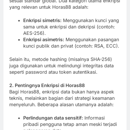
sesuai standar global. Dua kategori utama enkripsi
yang relevan untuk Horas88 adalah:
Enkripsi simetris:
Menggunakan kunci yang
sama untuk enkripsi dan dekripsi (contoh:
AES-256).
Enkripsi asimetris:
Menggunakan pasangan
kunci publik dan privat (contoh: RSA, ECC).
Selain itu, metode hashing (misalnya SHA-256)
juga digunakan untuk melindungi integritas data
seperti password atau token autentikasi.
2. Pentingnya Enkripsi di Horas88
Bagi Horas88, enkripsi data bukan hanya aspek
teknis, melainkan bagian dari strategi keamanan
menyeluruh. Beberapa alasan utamanya adalah:
Perlindungan data sensitif:
Informasi
pribadi pengguna tetap aman meski terjadi