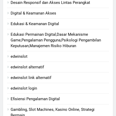
Desain Responsif dan Akses Lintas Perangkat
Digital & Keamanan Akses
Edukasi & Keamanan Digital
Edukasi Permainan Digital,Dasar Mekanisme
Game,Pengalaman Pengguna,Psikologi Pengambilan
Keputusan,Manajemen Risiko Hiburan
edwinslot
edwinslot alternatif
edwinslot link alternatif
edwinslot login
Efisiensi Pengalaman Digital
Gambling, Slot Machines, Kasino Online, Strategi
Bermain