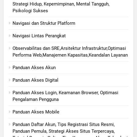
Strategi Hidup, Kepemimpinan, Mental Tangguh,
Psikologi Sukses
Navigasi dan Struktur Platform
Navigasi Lintas Perangkat
Observabilitas dan SRE,Arsitektur Infrastruktur,Optimasi
Performa Web,Manajemen Kapasitas,Keandalan Layanan
Panduan Akses Akun
Panduan Akses Digital
Panduan Akses Login, Keamanan Browser, Optimasi
Pengalaman Pengguna
Panduan Akses Mobile
Panduan Daftar Akun, Tips Registrasi Situs Resmi,
Panduan Pemula, Strategi Akses Situs Terpercaya,