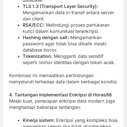
database.
TLS 1.3 (Transport Layer Security):
Mengamankan data in-transit antara server
dan client.
RSA/ECC:
Melindungi proses pertukaran
kunci dalam komunikasi terenkripsi.
Hashing dengan salt:
Mengamankan
password agar tidak bisa dibalik meski
database bocor.
Tokenization:
Mengganti data sensitif
seperti nomor identitas dengan token acak.
Kombinasi ini memastikan perlindungan
menyeluruh terhadap data dalam berbagai kondisi.
4. Tantangan Implementasi Enkripsi di Horas88
Meski kuat, penerapan enkripsi data modern juga
menghadapi beberapa tantangan:
Kinerja sistem:
Enkripsi yang kompleks bisa
menambah latensi jika tidak dioptimalkan.