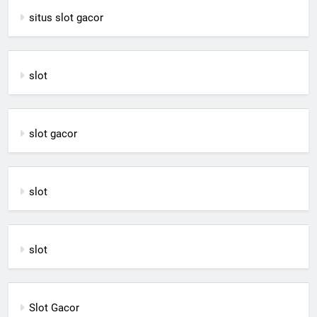
situs slot gacor
slot
slot gacor
slot
slot
Slot Gacor