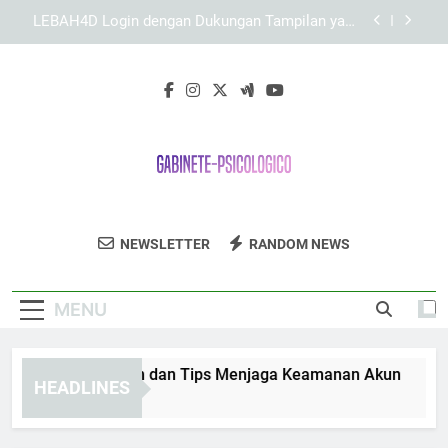
Skip
Cara Memeriksa Koneksi Sebelum Melakukan
to
Login KAYA787
content
Cara Mengatasi Kode Verifikasi yang Tidak
Masuk saat Login KAYA787
EDWINSLOT Login dan Tips Menjaga Keamanan
Akun
LEBAH4D Login dengan Dukungan Tampilan yang
Responsif
Cara Memeriksa Koneksi Sebelum Melakukan
Login KAYA787
Gabinete
Dapatkan Dukungan Kesehatan Mental Dari
Cara Mengatasi Kode Verifikasi yang Tidak
NEWSLETTER
RANDOM NEWS
Psicologico
Masuk saat Login KAYA787
Gabinete Psicologico. Konseling Yang
Profesional Untuk Setiap Kebutuhan.
MENU
DWINSLOT Login dan Tips Menjaga Keamanan Akun
LEB
HEADLINES
Weeks Ago
2 We