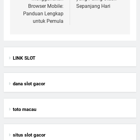
Browser Mobile:
Sepanjang Hari
Panduan Lengkap
untuk Pemula
LINK SLOT
dana slot gacor
toto macau
situs slot gacor