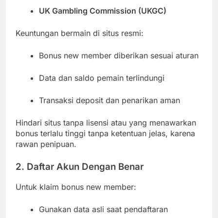
UK Gambling Commission (UKGC)
Keuntungan bermain di situs resmi:
Bonus new member diberikan sesuai aturan
Data dan saldo pemain terlindungi
Transaksi deposit dan penarikan aman
Hindari situs tanpa lisensi atau yang menawarkan
bonus terlalu tinggi tanpa ketentuan jelas, karena
rawan penipuan.
2. Daftar Akun Dengan Benar
Untuk klaim bonus new member:
Gunakan data asli saat pendaftaran