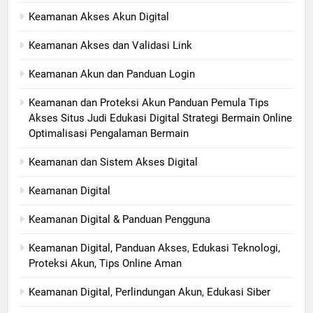
Keamanan Akses Akun Digital
Keamanan Akses dan Validasi Link
Keamanan Akun dan Panduan Login
Keamanan dan Proteksi Akun Panduan Pemula Tips
Akses Situs Judi Edukasi Digital Strategi Bermain Online
Optimalisasi Pengalaman Bermain
Keamanan dan Sistem Akses Digital
Keamanan Digital
Keamanan Digital & Panduan Pengguna
Keamanan Digital, Panduan Akses, Edukasi Teknologi,
Proteksi Akun, Tips Online Aman
Keamanan Digital, Perlindungan Akun, Edukasi Siber