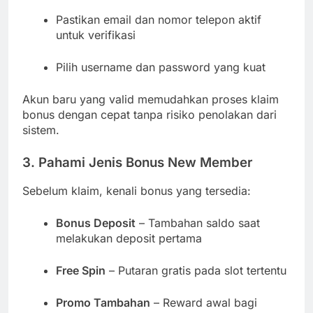
Pastikan email dan nomor telepon aktif
untuk verifikasi
Pilih username dan password yang kuat
Akun baru yang valid memudahkan proses klaim
bonus dengan cepat tanpa risiko penolakan dari
sistem.
3. Pahami Jenis Bonus New Member
Sebelum klaim, kenali bonus yang tersedia:
Bonus Deposit
– Tambahan saldo saat
melakukan deposit pertama
Free Spin
– Putaran gratis pada slot tertentu
Promo Tambahan
– Reward awal bagi