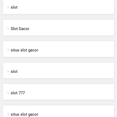
slot
Slot Gacor
situs slot gacor
slot
slot 777
situs slot gacor