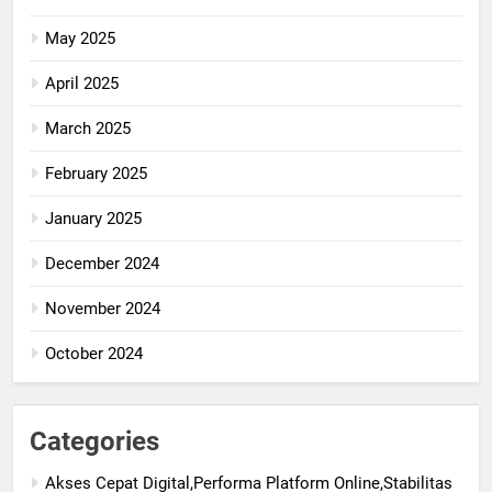
May 2025
April 2025
March 2025
February 2025
January 2025
December 2024
November 2024
October 2024
Categories
Akses Cepat Digital,Performa Platform Online,Stabilitas