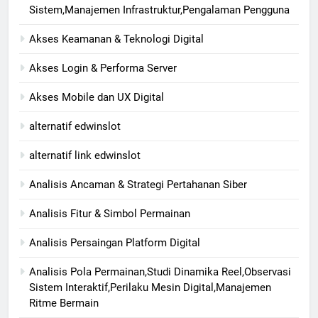
Sistem,Manajemen Infrastruktur,Pengalaman Pengguna
Akses Keamanan & Teknologi Digital
Akses Login & Performa Server
Akses Mobile dan UX Digital
alternatif edwinslot
alternatif link edwinslot
Analisis Ancaman & Strategi Pertahanan Siber
Analisis Fitur & Simbol Permainan
Analisis Persaingan Platform Digital
Analisis Pola Permainan,Studi Dinamika Reel,Observasi
Sistem Interaktif,Perilaku Mesin Digital,Manajemen
Ritme Bermain