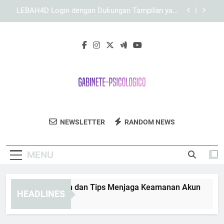
Skip
Cara Memeriksa Koneksi Sebelum Melakukan
to
Login KAYA787
content
Cara Mengatasi Kode Verifikasi yang Tidak
Masuk saat Login KAYA787
EDWINSLOT Login dan Tips Menjaga Keamanan
Akun
LEBAH4D Login dengan Dukungan Tampilan yang
Responsif
Cara Memeriksa Koneksi Sebelum Melakukan
Login KAYA787
Gabinete
Dapatkan Dukungan Kesehatan Mental Dari
Cara Mengatasi Kode Verifikasi yang Tidak
NEWSLETTER
RANDOM NEWS
Psicologico
Masuk saat Login KAYA787
Gabinete Psicologico. Konseling Yang
Profesional Untuk Setiap Kebutuhan.
MENU
DWINSLOT Login dan Tips Menjaga Keamanan Akun
LEB
HEADLINES
Weeks Ago
2 We