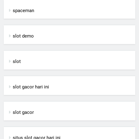
spaceman
slot demo
slot
slot gacor hari ini
slot gacor
situs slot gacor hari ini