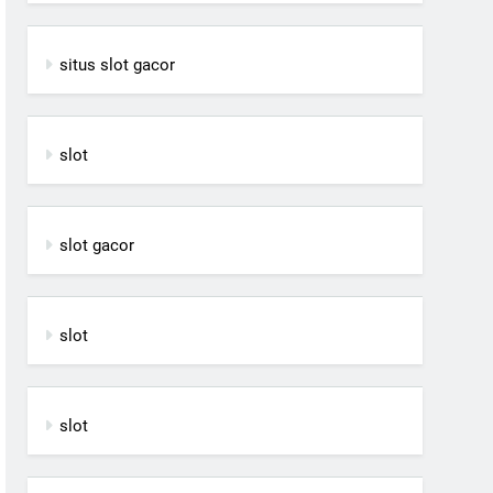
situs slot gacor
slot
slot gacor
slot
slot