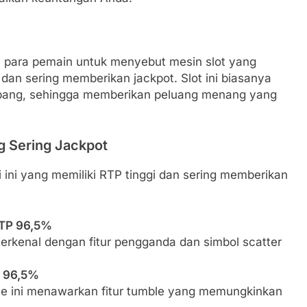
eh para pemain untuk menyebut mesin slot yang
an sering memberikan jackpot. Slot ini biasanya
eimbang, sehingga memberikan peluang menang yang
ng Sering Jackpot
 ini yang memiliki RTP tinggi dan sering memberikan
RTP 96,5%
terkenal dengan fitur pengganda dan simbol scatter
P 96,5%
 ini menawarkan fitur tumble yang memungkinkan