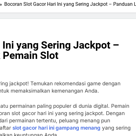
Bocoran Slot Gacor Hari Ini yang Sering Jackpot – Panduan
 Ini yang Sering Jackpot –
 Pemain Slot
sering jackpot! Temukan rekomendasi game dengan
k untuk memaksimalkan kemenangan Anda.
atu permainan paling populer di dunia digital. Pemain
ran slot gacor hari ini yang sering jackpot. Dengan
dari permainan tertentu, peluang menang pun
daftar
slot gacor hari ini gampang menang
yang sering
malkan keuntungan Anda.