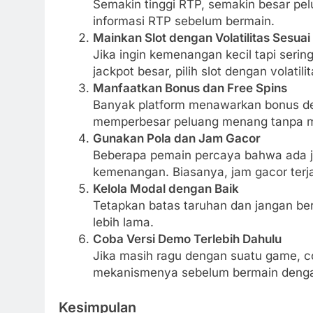
Semakin tinggi RTP, semakin besar pe
informasi RTP sebelum bermain.
Mainkan Slot dengan Volatilitas Sesuai
Jika ingin kemenangan kecil tapi sering,
jackpot besar, pilih slot dengan volatilit
Manfaatkan Bonus dan Free Spins
Banyak platform menawarkan bonus dep
memperbesar peluang menang tanpa m
Gunakan Pola dan Jam Gacor
Beberapa pemain percaya bahwa ada ja
kemenangan. Biasanya, jam gacor terjad
Kelola Modal dengan Baik
Tetapkan batas taruhan dan jangan ber
lebih lama.
Coba Versi Demo Terlebih Dahulu
Jika masih ragu dengan suatu game, c
mekanismenya sebelum bermain dengan
Kesimpulan