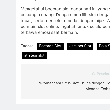
Mengetahui bocoran slot gacor hari ini yan
peluang menang. Dengan memilih slot denga
tepat, serta mengelola modal dengan bijak,
bermain slot online. Ingatlah untuk selalu b
terbawa emosi saat bermain.
Tagged:
Bocoran Slot
Jackpot Slot
Pola S
strategi slot
Previou
Post
navigation
Rekomendasi Situs Slot Online dengan Po
Menang Terba