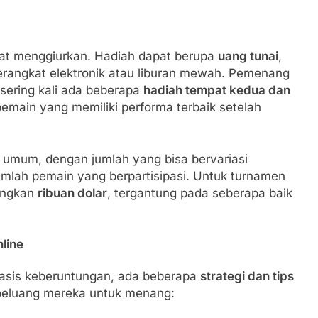
gat menggiurkan. Hadiah dapat berupa
uang tunai
,
erangkat elektronik atau liburan mewah. Pemenang
sering kali ada beberapa
hadiah tempat kedua dan
main yang memiliki performa terbaik setelah
g umum, dengan jumlah yang bisa bervariasi
mlah pemain yang berpartisipasi. Untuk turnamen
angkan
ribuan dolar
, tergantung pada seberapa baik
line
basis keberuntungan, ada beberapa
strategi dan tips
peluang mereka untuk menang: