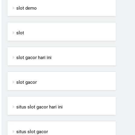
slot demo
slot
slot gacor hari ini
slot gacor
situs slot gacor hari ini
situs slot gacor