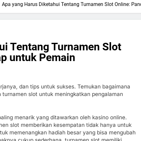
Apa yang Harus Diketahui Tentang Turnamen Slot Online: Pa
ui Tentang Turnamen Slot
ap untuk Pemain
 kerjanya, dan tips untuk sukses. Temukan bagaimana
n turnamen slot untuk meningkatkan pengalaman
paling menarik yang ditawarkan oleh kasino online.
amen slot memberikan kesempatan tidak hanya untuk
 untuk memenangkan hadiah besar yang bisa mengubah
knya cukup sederhana, turnamen slot memiliki