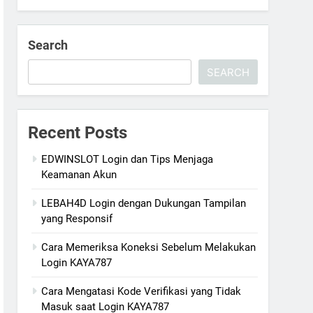
Search
SEARCH
Recent Posts
EDWINSLOT Login dan Tips Menjaga
Keamanan Akun
LEBAH4D Login dengan Dukungan Tampilan
yang Responsif
Cara Memeriksa Koneksi Sebelum Melakukan
Login KAYA787
Cara Mengatasi Kode Verifikasi yang Tidak
Masuk saat Login KAYA787