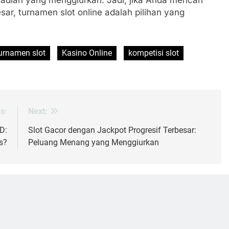
r, turnamen slot online adalah pilihan yang
urnamen slot
Kasino Online
kompetisi slot
s:
Next:
D:
Slot Gacor dengan Jackpot Progresif Terbesar:
s?
Peluang Menang yang Menggiurkan