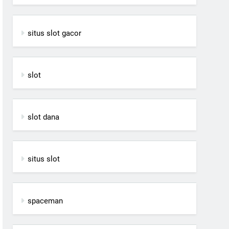
situs slot gacor
slot
slot dana
situs slot
spaceman