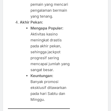
pemain yang mencari
pengalaman bermain
yang tenang.
Akhir Pekan:
Mengapa Populer:
Aktivitas kasino
meningkat drastis
pada akhir pekan,
sehingga jackpot
progresif sering
mencapai jumlah yang
sangat besar.
Keuntungan:
Banyak promosi
eksklusif ditawarkan
pada hari Sabtu dan
Minggu.