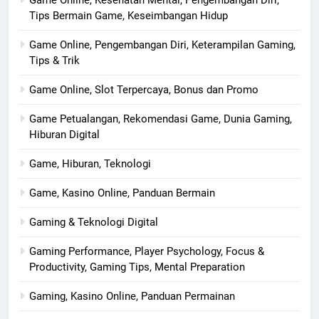
Tips Bermain Game, Keseimbangan Hidup
Game Online, Pengembangan Diri, Keterampilan Gaming,
Tips & Trik
Game Online, Slot Terpercaya, Bonus dan Promo
Game Petualangan, Rekomendasi Game, Dunia Gaming,
Hiburan Digital
Game, Hiburan, Teknologi
Game, Kasino Online, Panduan Bermain
Gaming & Teknologi Digital
Gaming Performance, Player Psychology, Focus &
Productivity, Gaming Tips, Mental Preparation
Gaming, Kasino Online, Panduan Permainan