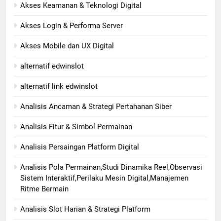
Akses Keamanan & Teknologi Digital
Akses Login & Performa Server
Akses Mobile dan UX Digital
alternatif edwinslot
alternatif link edwinslot
Analisis Ancaman & Strategi Pertahanan Siber
Analisis Fitur & Simbol Permainan
Analisis Persaingan Platform Digital
Analisis Pola Permainan,Studi Dinamika Reel,Observasi
Sistem Interaktif,Perilaku Mesin Digital,Manajemen
Ritme Bermain
Analisis Slot Harian & Strategi Platform