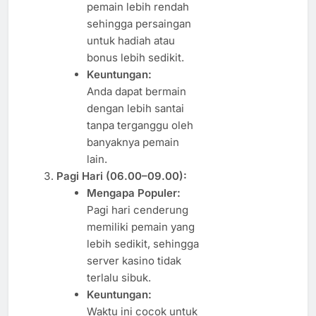
pemain lebih rendah
sehingga persaingan
untuk hadiah atau
bonus lebih sedikit.
Keuntungan:
Anda dapat bermain
dengan lebih santai
tanpa terganggu oleh
banyaknya pemain
lain.
Pagi Hari (06.00–09.00):
Mengapa Populer:
Pagi hari cenderung
memiliki pemain yang
lebih sedikit, sehingga
server kasino tidak
terlalu sibuk.
Keuntungan:
Waktu ini cocok untuk