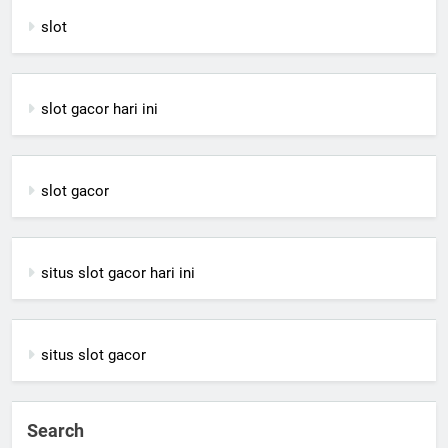
slot
slot gacor hari ini
slot gacor
situs slot gacor hari ini
situs slot gacor
Search