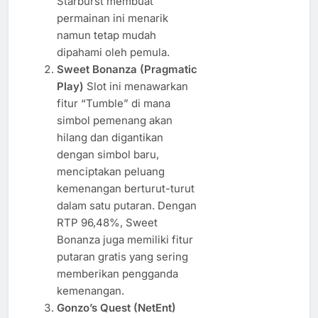
Starburst membuat
permainan ini menarik
namun tetap mudah
dipahami oleh pemula.
Sweet Bonanza (Pragmatic
Play)
Slot ini menawarkan
fitur “Tumble” di mana
simbol pemenang akan
hilang dan digantikan
dengan simbol baru,
menciptakan peluang
kemenangan berturut-turut
dalam satu putaran. Dengan
RTP 96,48%, Sweet
Bonanza juga memiliki fitur
putaran gratis yang sering
memberikan pengganda
kemenangan.
Gonzo’s Quest (NetEnt)