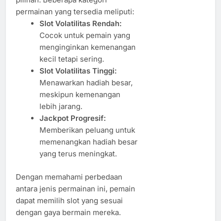
permainan yang tersedia meliputi:
Slot Volatilitas Rendah:
Cocok untuk pemain yang
menginginkan kemenangan
kecil tetapi sering.
Slot Volatilitas Tinggi:
Menawarkan hadiah besar,
meskipun kemenangan
lebih jarang.
Jackpot Progresif:
Memberikan peluang untuk
memenangkan hadiah besar
yang terus meningkat.
Dengan memahami perbedaan
antara jenis permainan ini, pemain
dapat memilih slot yang sesuai
dengan gaya bermain mereka.