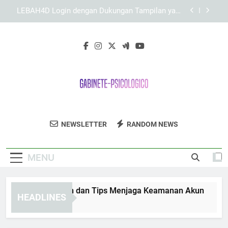
Skip
Cara Memeriksa Koneksi Sebelum Melakukan
to
Login KAYA787
content
Cara Mengatasi Kode Verifikasi yang Tidak
Masuk saat Login KAYA787
EDWINSLOT Login dan Tips Menjaga Keamanan
Akun
LEBAH4D Login dengan Dukungan Tampilan yang
Responsif
Cara Memeriksa Koneksi Sebelum Melakukan
Login KAYA787
Gabinete
Dapatkan Dukungan Kesehatan Mental Dari
Cara Mengatasi Kode Verifikasi yang Tidak
NEWSLETTER
RANDOM NEWS
Psicologico
Masuk saat Login KAYA787
Gabinete Psicologico. Konseling Yang
Profesional Untuk Setiap Kebutuhan.
MENU
DWINSLOT Login dan Tips Menjaga Keamanan Akun
LEB
HEADLINES
Weeks Ago
3 We