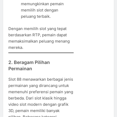
memungkinkan pemain
memilih slot dengan
peluang terbaik.
Dengan memilih slot yang tepat
berdasarkan RTP, pemain dapat
memaksimalkan peluang menang
mereka.
2. Beragam Pilihan
Permainan
Slot 88 menawarkan berbagai jenis
permainan yang dirancang untuk
memenuhi preferensi pemain yang
berbeda. Dari slot klasik hingga
video slot modern dengan grafik
3D, pemain memiliki banyak
pilihan. Beberapa kategori