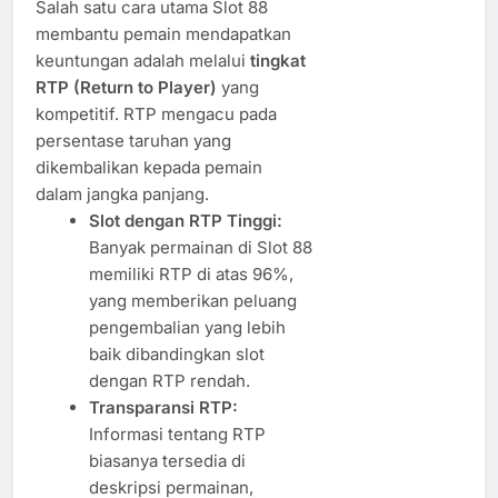
Salah satu cara utama Slot 88
membantu pemain mendapatkan
keuntungan adalah melalui
tingkat
RTP (Return to Player)
yang
kompetitif. RTP mengacu pada
persentase taruhan yang
dikembalikan kepada pemain
dalam jangka panjang.
Slot dengan RTP Tinggi:
Banyak permainan di Slot 88
memiliki RTP di atas 96%,
yang memberikan peluang
pengembalian yang lebih
baik dibandingkan slot
dengan RTP rendah.
Transparansi RTP:
Informasi tentang RTP
biasanya tersedia di
deskripsi permainan,