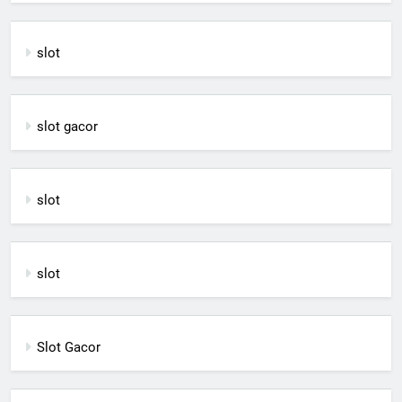
slot
slot gacor
slot
slot
Slot Gacor