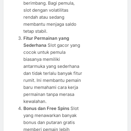
berimbang. Bagi pemula,
slot dengan volatilitas
rendah atau sedang
membantu menjaga saldo
tetap stabil.
Fitur Permainan yang
Sederhana
Slot gacor yang
cocok untuk pemula
biasanya memiliki
antarmuka yang sederhana
dan tidak terlalu banyak fitur
rumit. Ini membantu pemain
baru memahami cara kerja
permainan tanpa merasa
kewalahan.
Bonus dan Free Spins
Slot
yang menawarkan banyak
bonus dan putaran gratis
memberi pemain lebih