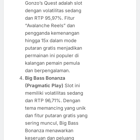
Gonzo’s Quest adalah slot
dengan volatilitas sedang
dan RTP 95,97%. Fitur
“Avalanche Reels” dan
pengganda kemenangan
hingga 15x dalam mode
putaran gratis menjadikan
permainan ini populer di
kalangan pemain pemula
dan berpengalaman.
Big Bass Bonanza
(Pragmatic Play)
Slot ini
memiliki volatilitas sedang
dan RTP 96,71%. Dengan
tema memancing yang unik
dan fitur putaran gratis yang
sering muncul, Big Bass
Bonanza menawarkan
keseruan dan peluang