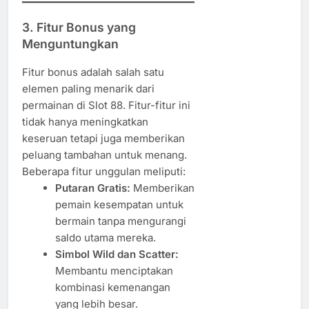
3. Fitur Bonus yang
Menguntungkan
Fitur bonus adalah salah satu
elemen paling menarik dari
permainan di Slot 88. Fitur-fitur ini
tidak hanya meningkatkan
keseruan tetapi juga memberikan
peluang tambahan untuk menang.
Beberapa fitur unggulan meliputi:
Putaran Gratis:
Memberikan
pemain kesempatan untuk
bermain tanpa mengurangi
saldo utama mereka.
Simbol Wild dan Scatter:
Membantu menciptakan
kombinasi kemenangan
yang lebih besar.