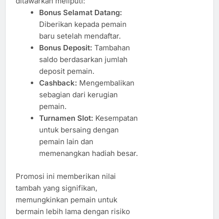
ditawarkan meliputi:
Bonus Selamat Datang:
Diberikan kepada pemain
baru setelah mendaftar.
Bonus Deposit:
Tambahan
saldo berdasarkan jumlah
deposit pemain.
Cashback:
Mengembalikan
sebagian dari kerugian
pemain.
Turnamen Slot:
Kesempatan
untuk bersaing dengan
pemain lain dan
memenangkan hadiah besar.
Promosi ini memberikan nilai
tambah yang signifikan,
memungkinkan pemain untuk
bermain lebih lama dengan risiko