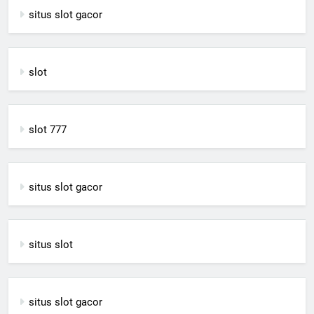
situs slot gacor
slot
slot 777
situs slot gacor
situs slot
situs slot gacor