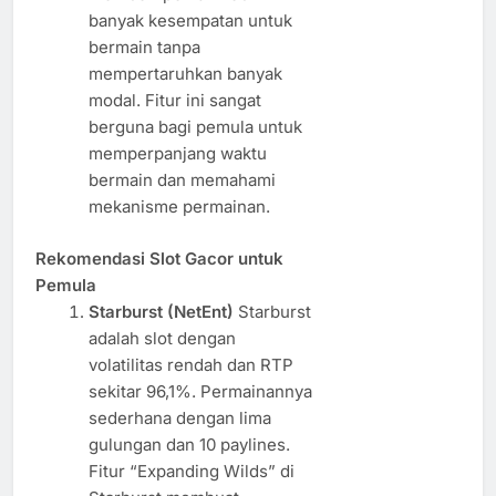
banyak kesempatan untuk
bermain tanpa
mempertaruhkan banyak
modal. Fitur ini sangat
berguna bagi pemula untuk
memperpanjang waktu
bermain dan memahami
mekanisme permainan.
Rekomendasi Slot Gacor untuk
Pemula
Starburst (NetEnt)
Starburst
adalah slot dengan
volatilitas rendah dan RTP
sekitar 96,1%. Permainannya
sederhana dengan lima
gulungan dan 10 paylines.
Fitur “Expanding Wilds” di