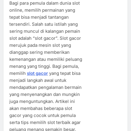
Bagi para pemula dalam dunia slot
online, memilih permainan yang
tepat bisa menjadi tantangan
tersendiri. Salah satu istilah yang
sering muncul di kalangan pemain
slot adalah “slot gacor”. Slot gacor
merujuk pada mesin slot yang
dianggap sering memberikan
kemenangan atau memiliki peluang
menang yang tinggi. Bagi pemula,
memilih
slot gacor
yang tepat bisa
menjadi langkah awal untuk
mendapatkan pengalaman bermain
yang menyenangkan dan mungkin
juga menguntungkan. Artikel ini
akan membahas beberapa slot
gacor yang cocok untuk pemula
serta tips memilih slot terbaik agar
peluang menang semakin besar.