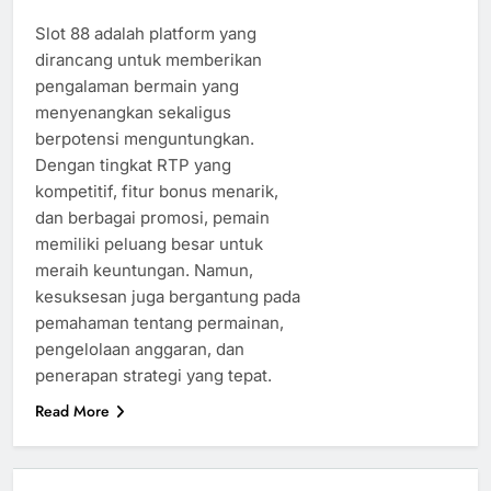
Slot 88 adalah platform yang
dirancang untuk memberikan
pengalaman bermain yang
menyenangkan sekaligus
berpotensi menguntungkan.
Dengan tingkat RTP yang
kompetitif, fitur bonus menarik,
dan berbagai promosi, pemain
memiliki peluang besar untuk
meraih keuntungan. Namun,
kesuksesan juga bergantung pada
pemahaman tentang permainan,
pengelolaan anggaran, dan
penerapan strategi yang tepat.
Read More