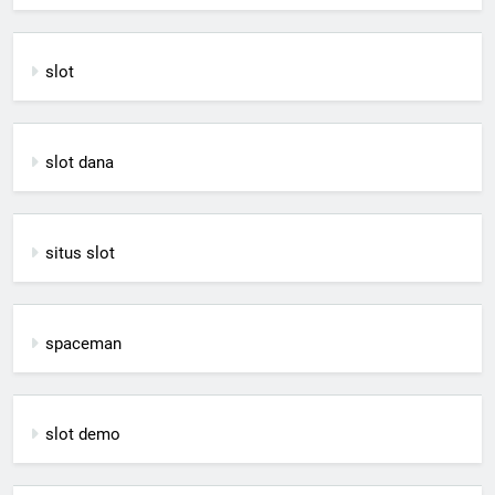
slot
slot dana
situs slot
spaceman
slot demo