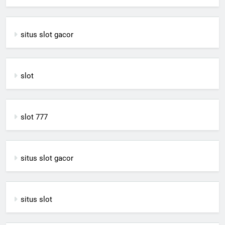
situs slot gacor
slot
slot 777
situs slot gacor
situs slot