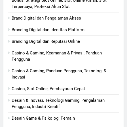
Bonus, Strategi Slot Online, Slot Online Aman, Slot
Terpercaya, Proteksi Akun Slot
Brand Digital dan Pengalaman Akses
Branding Digital dan Identitas Platform
Branding Digital dan Reputasi Online
Casino & Gaming, Keamanan & Privasi, Panduan
Pengguna
Casino & Gaming, Panduan Pengguna, Teknologi &
Inovasi
Casino, Slot Online, Pembayaran Cepat
Desain & Inovasi, Teknologi Gaming, Pengalaman
Pengguna, Industri Kreatif
Desain Game & Psikologi Pemain