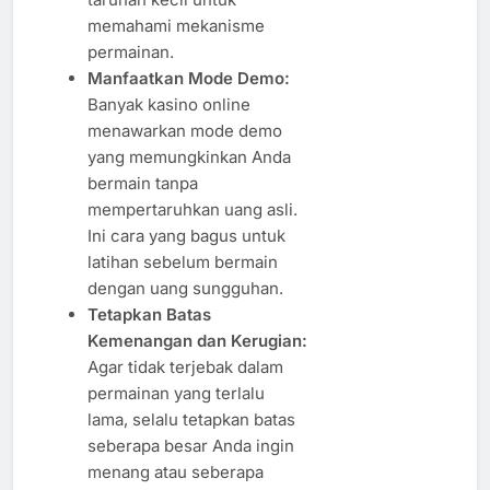
memahami mekanisme
permainan.
Manfaatkan Mode Demo:
Banyak kasino online
menawarkan mode demo
yang memungkinkan Anda
bermain tanpa
mempertaruhkan uang asli.
Ini cara yang bagus untuk
latihan sebelum bermain
dengan uang sungguhan.
Tetapkan Batas
Kemenangan dan Kerugian:
Agar tidak terjebak dalam
permainan yang terlalu
lama, selalu tetapkan batas
seberapa besar Anda ingin
menang atau seberapa