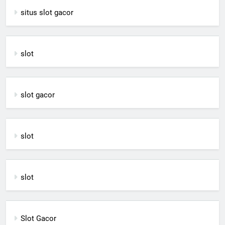
situs slot gacor
slot
slot gacor
slot
slot
Slot Gacor