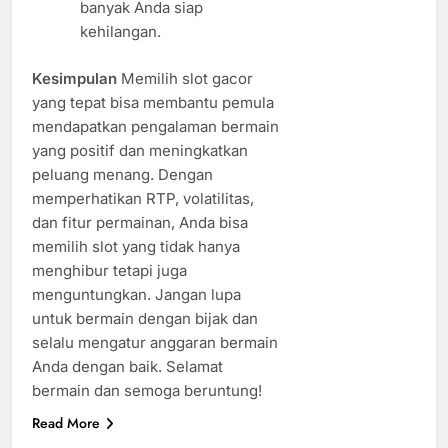
banyak Anda siap
kehilangan.
Kesimpulan
Memilih slot gacor
yang tepat bisa membantu pemula
mendapatkan pengalaman bermain
yang positif dan meningkatkan
peluang menang. Dengan
memperhatikan RTP, volatilitas,
dan fitur permainan, Anda bisa
memilih slot yang tidak hanya
menghibur tetapi juga
menguntungkan. Jangan lupa
untuk bermain dengan bijak dan
selalu mengatur anggaran bermain
Anda dengan baik. Selamat
bermain dan semoga beruntung!
Read More