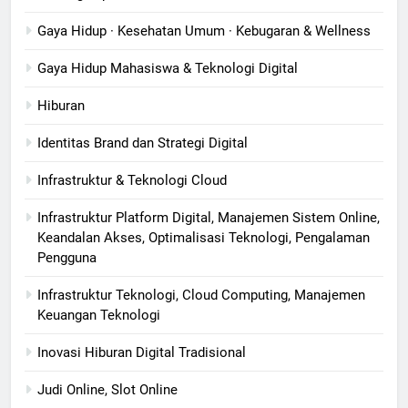
Gaya Hidup · Kesehatan Umum · Kebugaran & Wellness
Gaya Hidup Mahasiswa & Teknologi Digital
Hiburan
Identitas Brand dan Strategi Digital
Infrastruktur & Teknologi Cloud
Infrastruktur Platform Digital, Manajemen Sistem Online,
Keandalan Akses, Optimalisasi Teknologi, Pengalaman
Pengguna
Infrastruktur Teknologi, Cloud Computing, Manajemen
Keuangan Teknologi
Inovasi Hiburan Digital Tradisional
Judi Online, Slot Online