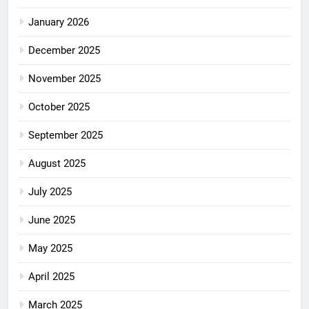
January 2026
December 2025
November 2025
October 2025
September 2025
August 2025
July 2025
June 2025
May 2025
April 2025
March 2025