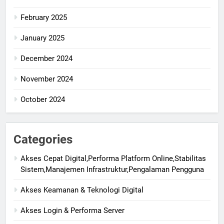
February 2025
January 2025
December 2024
November 2024
October 2024
Categories
Akses Cepat Digital,Performa Platform Online,Stabilitas
Sistem,Manajemen Infrastruktur,Pengalaman Pengguna
Akses Keamanan & Teknologi Digital
Akses Login & Performa Server