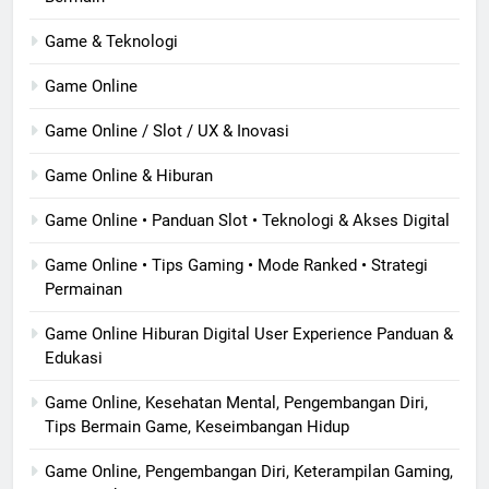
Game & Teknologi
Game Online
Game Online / Slot / UX & Inovasi
Game Online & Hiburan
Game Online • Panduan Slot • Teknologi & Akses Digital
Game Online • Tips Gaming • Mode Ranked • Strategi
Permainan
Game Online Hiburan Digital User Experience Panduan &
Edukasi
Game Online, Kesehatan Mental, Pengembangan Diri,
Tips Bermain Game, Keseimbangan Hidup
Game Online, Pengembangan Diri, Keterampilan Gaming,