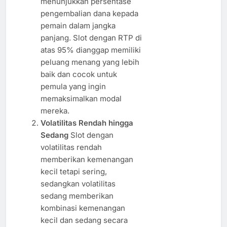
menunjukkan persentase
pengembalian dana kepada
pemain dalam jangka
panjang. Slot dengan RTP di
atas 95% dianggap memiliki
peluang menang yang lebih
baik dan cocok untuk
pemula yang ingin
memaksimalkan modal
mereka.
Volatilitas Rendah hingga
Sedang
Slot dengan
volatilitas rendah
memberikan kemenangan
kecil tetapi sering,
sedangkan volatilitas
sedang memberikan
kombinasi kemenangan
kecil dan sedang secara