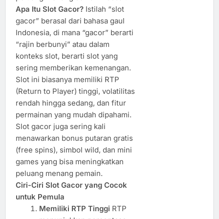
Apa Itu Slot Gacor?
Istilah “slot
gacor” berasal dari bahasa gaul
Indonesia, di mana “gacor” berarti
“rajin berbunyi” atau dalam
konteks slot, berarti slot yang
sering memberikan kemenangan.
Slot ini biasanya memiliki RTP
(Return to Player) tinggi, volatilitas
rendah hingga sedang, dan fitur
permainan yang mudah dipahami.
Slot gacor juga sering kali
menawarkan bonus putaran gratis
(free spins), simbol wild, dan mini
games yang bisa meningkatkan
peluang menang pemain.
Ciri-Ciri Slot Gacor yang Cocok
untuk Pemula
Memiliki RTP Tinggi
RTP