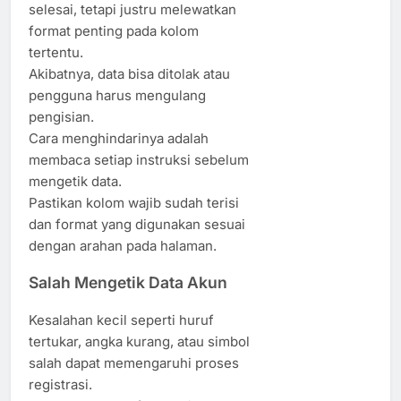
selesai, tetapi justru melewatkan
format penting pada kolom
tertentu.
Akibatnya, data bisa ditolak atau
pengguna harus mengulang
pengisian.
Cara menghindarinya adalah
membaca setiap instruksi sebelum
mengetik data.
Pastikan kolom wajib sudah terisi
dan format yang digunakan sesuai
dengan arahan pada halaman.
Salah Mengetik Data Akun
Kesalahan kecil seperti huruf
tertukar, angka kurang, atau simbol
salah dapat memengaruhi proses
registrasi.