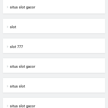
situs slot gacor
slot
slot 777
situs slot gacor
situs slot
situs slot gacor