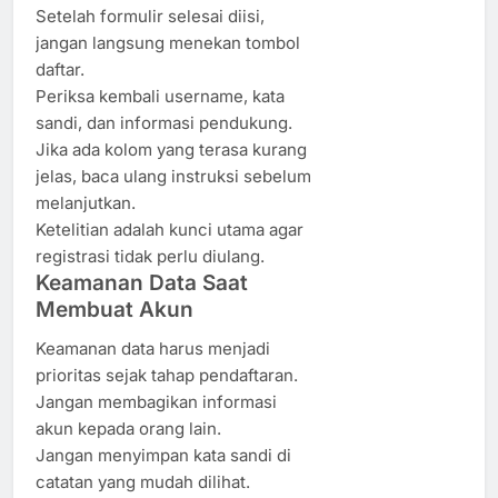
Setelah formulir selesai diisi,
jangan langsung menekan tombol
daftar.
Periksa kembali username, kata
sandi, dan informasi pendukung.
Jika ada kolom yang terasa kurang
jelas, baca ulang instruksi sebelum
melanjutkan.
Ketelitian adalah kunci utama agar
registrasi tidak perlu diulang.
Keamanan Data Saat
Membuat Akun
Keamanan data harus menjadi
prioritas sejak tahap pendaftaran.
Jangan membagikan informasi
akun kepada orang lain.
Jangan menyimpan kata sandi di
catatan yang mudah dilihat.