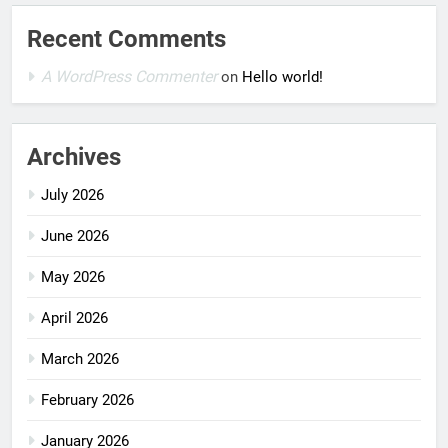
Recent Comments
A WordPress Commenter
on
Hello world!
Archives
July 2026
June 2026
May 2026
April 2026
March 2026
February 2026
January 2026