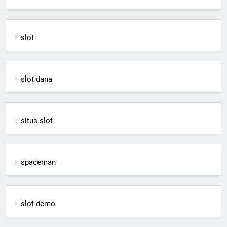
slot
slot dana
situs slot
spaceman
slot demo