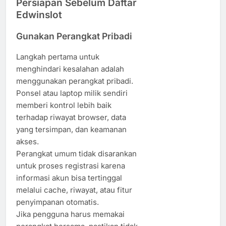
Persiapan Sebelum Daftar
Edwinslot
Gunakan Perangkat Pribadi
Langkah pertama untuk
menghindari kesalahan adalah
menggunakan perangkat pribadi.
Ponsel atau laptop milik sendiri
memberi kontrol lebih baik
terhadap riwayat browser, data
yang tersimpan, dan keamanan
akses.
Perangkat umum tidak disarankan
untuk proses registrasi karena
informasi akun bisa tertinggal
melalui cache, riwayat, atau fitur
penyimpanan otomatis.
Jika pengguna harus memakai