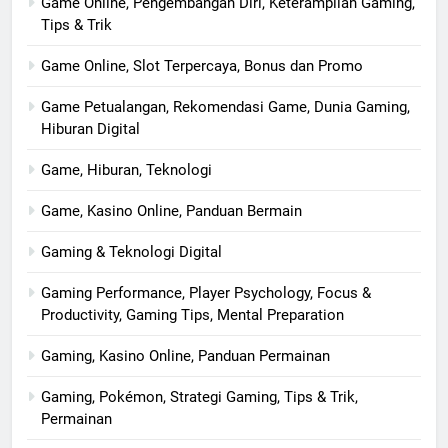
Game Online, Pengembangan Diri, Keterampilan Gaming,
Tips & Trik
Game Online, Slot Terpercaya, Bonus dan Promo
Game Petualangan, Rekomendasi Game, Dunia Gaming,
Hiburan Digital
Game, Hiburan, Teknologi
Game, Kasino Online, Panduan Bermain
Gaming & Teknologi Digital
Gaming Performance, Player Psychology, Focus &
Productivity, Gaming Tips, Mental Preparation
Gaming, Kasino Online, Panduan Permainan
Gaming, Pokémon, Strategi Gaming, Tips & Trik,
Permainan