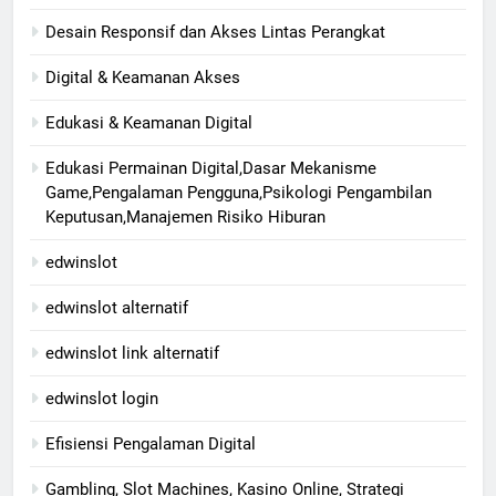
Desain Responsif dan Akses Lintas Perangkat
Digital & Keamanan Akses
Edukasi & Keamanan Digital
Edukasi Permainan Digital,Dasar Mekanisme
Game,Pengalaman Pengguna,Psikologi Pengambilan
Keputusan,Manajemen Risiko Hiburan
edwinslot
edwinslot alternatif
edwinslot link alternatif
edwinslot login
Efisiensi Pengalaman Digital
Gambling, Slot Machines, Kasino Online, Strategi