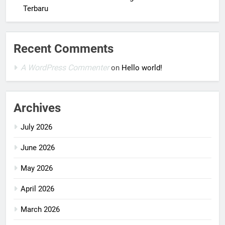
Terbaru
Recent Comments
A WordPress Commenter
on
Hello world!
Archives
July 2026
June 2026
May 2026
April 2026
March 2026