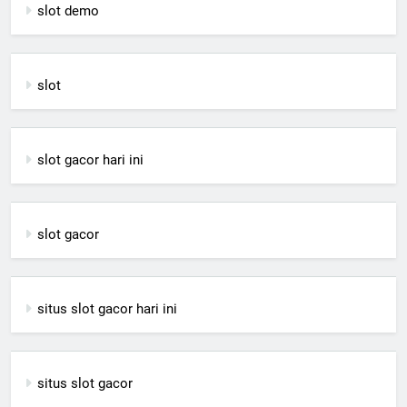
slot demo
slot
slot gacor hari ini
slot gacor
situs slot gacor hari ini
situs slot gacor