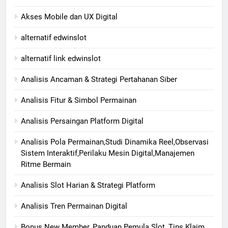
Akses Mobile dan UX Digital
alternatif edwinslot
alternatif link edwinslot
Analisis Ancaman & Strategi Pertahanan Siber
Analisis Fitur & Simbol Permainan
Analisis Persaingan Platform Digital
Analisis Pola Permainan,Studi Dinamika Reel,Observasi
Sistem Interaktif,Perilaku Mesin Digital,Manajemen
Ritme Bermain
Analisis Slot Harian & Strategi Platform
Analisis Tren Permainan Digital
Bonus New Member, Panduan Pemula Slot, Tips Klaim