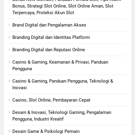
Bonus, Strategi Slot Online, Slot Online Aman, Slot
Terpercaya, Proteksi Akun Slot
Brand Digital dan Pengalaman Akses
Branding Digital dan Identitas Platform
Branding Digital dan Reputasi Online
Casino & Gaming, Keamanan & Privasi, Panduan
Pengguna
Casino & Gaming, Panduan Pengguna, Teknologi &
Inovasi
Casino, Slot Online, Pembayaran Cepat
Desain & Inovasi, Teknologi Gaming, Pengalaman
Pengguna, Industri Kreatif
Desain Game & Psikologi Pemain