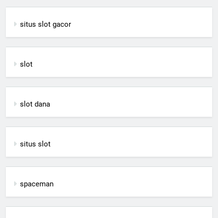
situs slot gacor
slot
slot dana
situs slot
spaceman