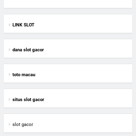
LINK SLOT
dana slot gacor
toto macau
situs slot gacor
slot gacor