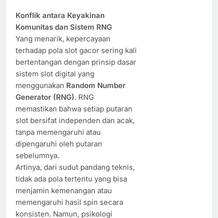
Konflik antara Keyakinan
Komunitas dan Sistem RNG
Yang menarik, kepercayaan
terhadap pola slot gacor sering kali
bertentangan dengan prinsip dasar
sistem slot digital yang
menggunakan
Random Number
Generator (RNG)
. RNG
memastikan bahwa setiap putaran
slot bersifat independen dan acak,
tanpa memengaruhi atau
dipengaruhi oleh putaran
sebelumnya.
Artinya, dari sudut pandang teknis,
tidak ada pola tertentu yang bisa
menjamin kemenangan atau
memengaruhi hasil spin secara
konsisten. Namun, psikologi