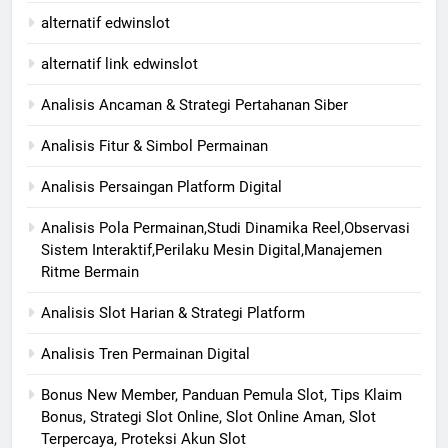
alternatif edwinslot
alternatif link edwinslot
Analisis Ancaman & Strategi Pertahanan Siber
Analisis Fitur & Simbol Permainan
Analisis Persaingan Platform Digital
Analisis Pola Permainan,Studi Dinamika Reel,Observasi
Sistem Interaktif,Perilaku Mesin Digital,Manajemen
Ritme Bermain
Analisis Slot Harian & Strategi Platform
Analisis Tren Permainan Digital
Bonus New Member, Panduan Pemula Slot, Tips Klaim
Bonus, Strategi Slot Online, Slot Online Aman, Slot
Terpercaya, Proteksi Akun Slot