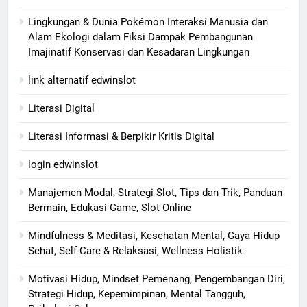
Lingkungan & Dunia Pokémon Interaksi Manusia dan
Alam Ekologi dalam Fiksi Dampak Pembangunan
Imajinatif Konservasi dan Kesadaran Lingkungan
link alternatif edwinslot
Literasi Digital
Literasi Informasi & Berpikir Kritis Digital
login edwinslot
Manajemen Modal, Strategi Slot, Tips dan Trik, Panduan
Bermain, Edukasi Game, Slot Online
Mindfulness & Meditasi, Kesehatan Mental, Gaya Hidup
Sehat, Self-Care & Relaksasi, Wellness Holistik
Motivasi Hidup, Mindset Pemenang, Pengembangan Diri,
Strategi Hidup, Kepemimpinan, Mental Tangguh,