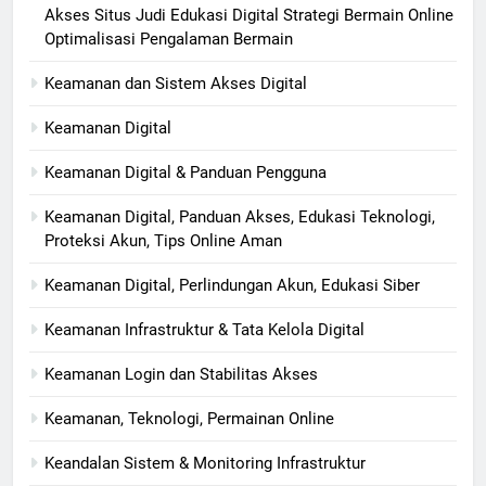
Akses Situs Judi Edukasi Digital Strategi Bermain Online
Optimalisasi Pengalaman Bermain
Keamanan dan Sistem Akses Digital
Keamanan Digital
Keamanan Digital & Panduan Pengguna
Keamanan Digital, Panduan Akses, Edukasi Teknologi,
Proteksi Akun, Tips Online Aman
Keamanan Digital, Perlindungan Akun, Edukasi Siber
Keamanan Infrastruktur & Tata Kelola Digital
Keamanan Login dan Stabilitas Akses
Keamanan, Teknologi, Permainan Online
Keandalan Sistem & Monitoring Infrastruktur