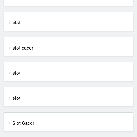
slot
slot gacor
slot
slot
Slot Gacor