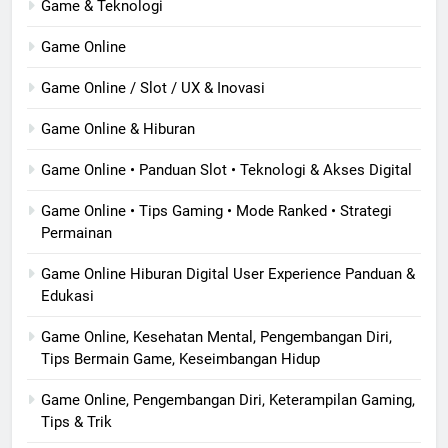
Game & Teknologi
Game Online
Game Online / Slot / UX & Inovasi
Game Online & Hiburan
Game Online • Panduan Slot • Teknologi & Akses Digital
Game Online • Tips Gaming • Mode Ranked • Strategi
Permainan
Game Online Hiburan Digital User Experience Panduan &
Edukasi
Game Online, Kesehatan Mental, Pengembangan Diri,
Tips Bermain Game, Keseimbangan Hidup
Game Online, Pengembangan Diri, Keterampilan Gaming,
Tips & Trik