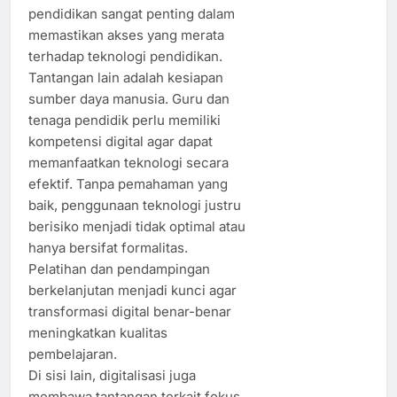
pendidikan sangat penting dalam
memastikan akses yang merata
terhadap teknologi pendidikan.
Tantangan lain adalah kesiapan
sumber daya manusia. Guru dan
tenaga pendidik perlu memiliki
kompetensi digital agar dapat
memanfaatkan teknologi secara
efektif. Tanpa pemahaman yang
baik, penggunaan teknologi justru
berisiko menjadi tidak optimal atau
hanya bersifat formalitas.
Pelatihan dan pendampingan
berkelanjutan menjadi kunci agar
transformasi digital benar-benar
meningkatkan kualitas
pembelajaran.
Di sisi lain, digitalisasi juga
membawa tantangan terkait fokus