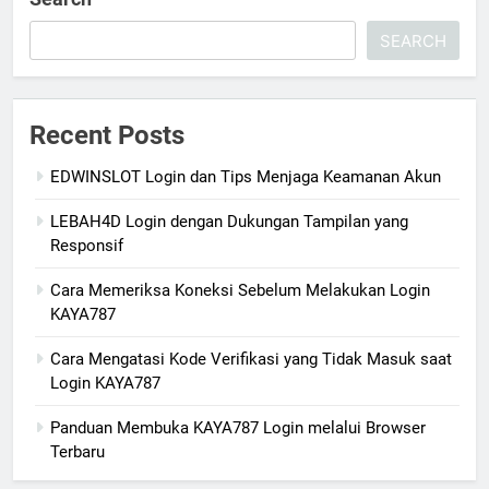
SEARCH
Recent Posts
EDWINSLOT Login dan Tips Menjaga Keamanan Akun
LEBAH4D Login dengan Dukungan Tampilan yang
Responsif
Cara Memeriksa Koneksi Sebelum Melakukan Login
KAYA787
Cara Mengatasi Kode Verifikasi yang Tidak Masuk saat
Login KAYA787
Panduan Membuka KAYA787 Login melalui Browser
Terbaru