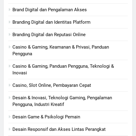
Brand Digital dan Pengalaman Akses
Branding Digital dan Identitas Platform
Branding Digital dan Reputasi Online
Casino & Gaming, Keamanan & Privasi, Panduan
Pengguna
Casino & Gaming, Panduan Pengguna, Teknologi &
Inovasi
Casino, Slot Online, Pembayaran Cepat
Desain & Inovasi, Teknologi Gaming, Pengalaman
Pengguna, Industri Kreatif
Desain Game & Psikologi Pemain
Desain Responsif dan Akses Lintas Perangkat