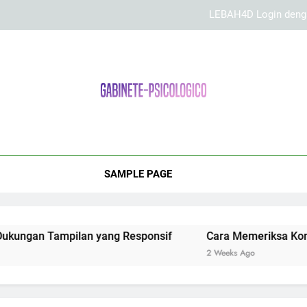
LEBAH4D Login denga
Cara Memeriksa Konek
Cara Mengatasi Kode Verifikasi
EDWINSLOT Log
inete Psicologico
LEBAH4D Login denga
Dukungan Kesehatan Mental Dari Gabinete Psicologico. Konseli
Cara Memeriksa Konek
SAMPLE PAGE
Cara Mengatasi Kode Verifikasi
mpilan yang Responsif
Cara Memeriksa Koneksi Sebel
2 Weeks Ago