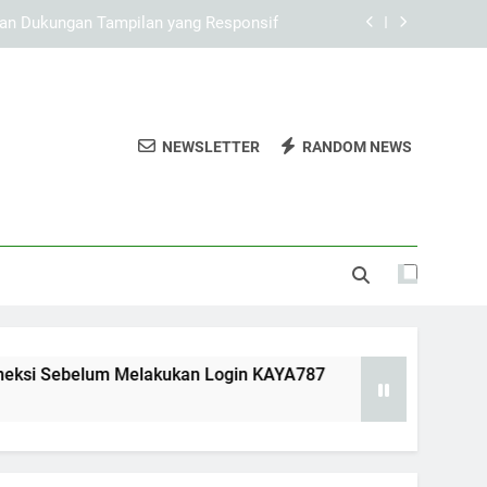
n Dukungan Tampilan yang Responsif
si Sebelum Melakukan Login KAYA787
 yang Tidak Masuk saat Login KAYA787
NEWSLETTER
RANDOM NEWS
in dan Tips Menjaga Keamanan Akun
n Dukungan Tampilan yang Responsif
ng Yang Profesional Untuk Setiap Kebutuhan.
si Sebelum Melakukan Login KAYA787
 yang Tidak Masuk saat Login KAYA787
um Melakukan Login KAYA787
Cara Mengatasi Kode Ver
3 Weeks Ago