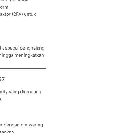
form.
faktor (2FA) untuk
si sebagai penghalang
ehingga meningkatkan
87
ity yang dirancang
.
ver dengan menyaring
etapkan.