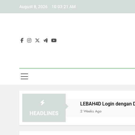
Skip
August 8, 2026
10:03:22 AM
to
content
Gab
Dapatkan 
ga Keamanan Akun
LEBAH4D Login dengan Dukungan Ta
2 Weeks Ago
HEADLINES