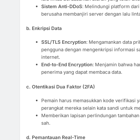
Sistem Anti-DDoS
: Melindungi platform dar
berusaha membanjiri server dengan lalu linta
b. Enkripsi Data
SSL/TLS Encryption
: Mengamankan data prib
pengguna dengan mengenkripsi informasi saa
internet.
End-to-End Encryption
: Menjamin bahwa ha
penerima yang dapat membaca data.
c. Otentikasi Dua Faktor (2FA)
Pemain harus memasukkan kode verifikasi y
perangkat mereka selain kata sandi untuk m
Memberikan lapisan perlindungan tambahan 
sah.
d. Pemantauan Real-Time