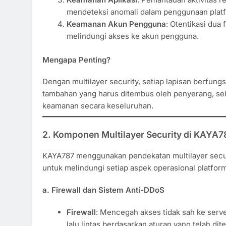
mendeteksi anomali dalam penggunaan plat
Keamanan Akun Pengguna
: Otentikasi dua 
melindungi akses ke akun pengguna.
Mengapa Penting?
Dengan multilayer security, setiap lapisan berfung
tambahan yang harus ditembus oleh penyerang, s
keamanan secara keseluruhan.
2. Komponen Multilayer Security di KAYA7
KAYA787 menggunakan pendekatan multilayer secur
untuk melindungi setiap aspek operasional platform
a. Firewall dan Sistem Anti-DDoS
Firewall
: Mencegah akses tidak sah ke ser
lalu lintas berdasarkan aturan yang telah dit