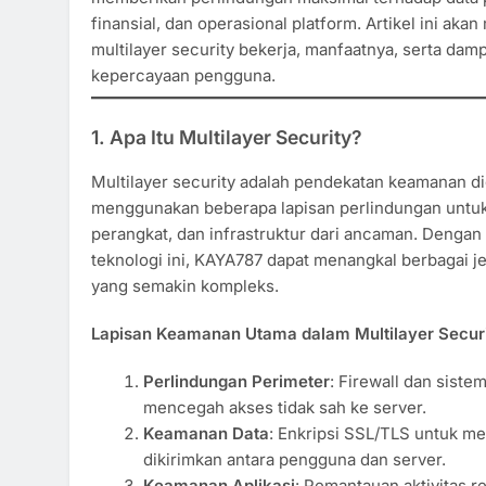
finansial, dan operasional platform. Artikel ini ak
multilayer security bekerja, manfaatnya, serta da
kepercayaan pengguna.
1. Apa Itu Multilayer Security?
Multilayer security adalah pendekatan keamanan di
menggunakan beberapa lapisan perlindungan untuk
perangkat, dan infrastruktur dari ancaman. Deng
teknologi ini, KAYA787 dapat menangkal berbagai j
yang semakin kompleks.
Lapisan Keamanan Utama dalam Multilayer Secur
Perlindungan Perimeter
: Firewall dan siste
mencegah akses tidak sah ke server.
Keamanan Data
: Enkripsi SSL/TLS untuk me
dikirimkan antara pengguna dan server.
Keamanan Aplikasi
: Pemantauan aktivitas r