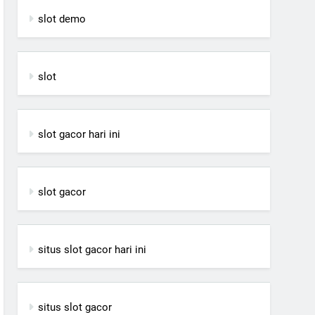
slot demo
slot
slot gacor hari ini
slot gacor
situs slot gacor hari ini
situs slot gacor