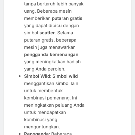
tanpa bertaruh lebih banyak
uang. Beberapa mesin
memberikan
putaran gratis
yang dapat dipicu dengan
simbol
scatter
. Selama
putaran gratis, beberapa
mesin juga menawarkan
pengganda kemenangan
,
yang meningkatkan hadiah
yang Anda peroleh.
Simbol Wild
:
Simbol wild
menggantikan simbol lain
untuk membentuk
kombinasi pemenang. Ini
meningkatkan peluang Anda
untuk mendapatkan
kombinasi yang
menguntungkan.
Pengganda
: Beberapa