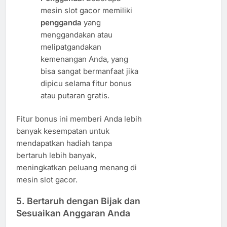
mesin slot gacor memiliki
pengganda
yang
menggandakan atau
melipatgandakan
kemenangan Anda, yang
bisa sangat bermanfaat jika
dipicu selama fitur bonus
atau putaran gratis.
Fitur bonus ini memberi Anda lebih
banyak kesempatan untuk
mendapatkan hadiah tanpa
bertaruh lebih banyak,
meningkatkan peluang menang di
mesin slot gacor.
5.
Bertaruh dengan Bijak dan
Sesuaikan Anggaran Anda