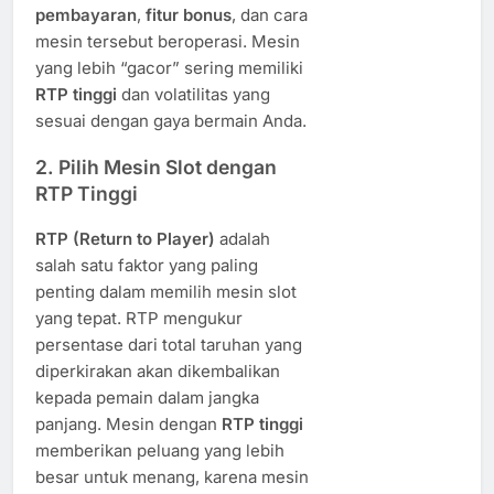
pembayaran
,
fitur bonus
, dan cara
mesin tersebut beroperasi. Mesin
yang lebih “gacor” sering memiliki
RTP tinggi
dan volatilitas yang
sesuai dengan gaya bermain Anda.
2.
Pilih Mesin Slot dengan
RTP Tinggi
RTP (Return to Player)
adalah
salah satu faktor yang paling
penting dalam memilih mesin slot
yang tepat. RTP mengukur
persentase dari total taruhan yang
diperkirakan akan dikembalikan
kepada pemain dalam jangka
panjang. Mesin dengan
RTP tinggi
memberikan peluang yang lebih
besar untuk menang, karena mesin