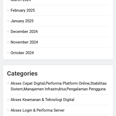
February 2025
January 2025
December 2024
November 2024
October 2024
Categories
Akses Cepat Digital,Performa Platform Online,Stabilitas
Sistem,Manajemen Infrastruktur,Pengalaman Pengguna
Akses Keamanan & Teknologi Digital
Akses Login & Performa Server