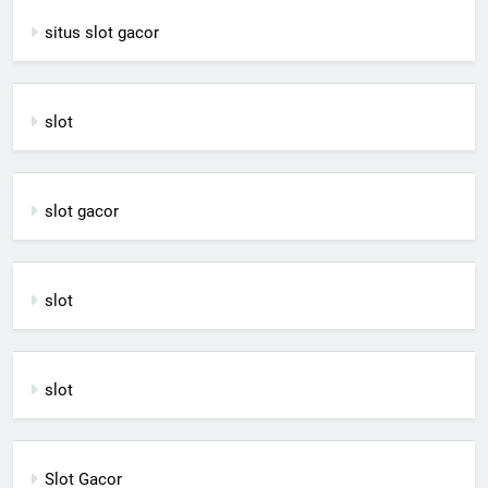
situs slot gacor
slot
slot gacor
slot
slot
Slot Gacor