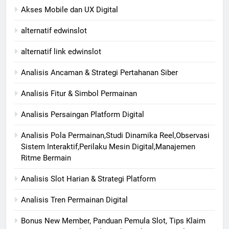
Akses Mobile dan UX Digital
alternatif edwinslot
alternatif link edwinslot
Analisis Ancaman & Strategi Pertahanan Siber
Analisis Fitur & Simbol Permainan
Analisis Persaingan Platform Digital
Analisis Pola Permainan,Studi Dinamika Reel,Observasi
Sistem Interaktif,Perilaku Mesin Digital,Manajemen
Ritme Bermain
Analisis Slot Harian & Strategi Platform
Analisis Tren Permainan Digital
Bonus New Member, Panduan Pemula Slot, Tips Klaim