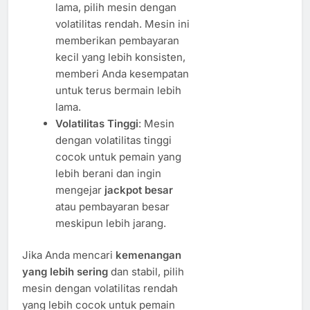
lama, pilih mesin dengan
volatilitas rendah. Mesin ini
memberikan pembayaran
kecil yang lebih konsisten,
memberi Anda kesempatan
untuk terus bermain lebih
lama.
Volatilitas Tinggi
: Mesin
dengan volatilitas tinggi
cocok untuk pemain yang
lebih berani dan ingin
mengejar
jackpot besar
atau pembayaran besar
meskipun lebih jarang.
Jika Anda mencari
kemenangan
yang lebih sering
dan stabil, pilih
mesin dengan volatilitas rendah
yang lebih cocok untuk pemain