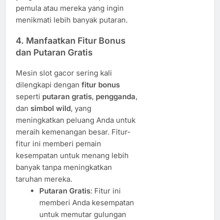
pemula atau mereka yang ingin
menikmati lebih banyak putaran.
4.
Manfaatkan Fitur Bonus
dan Putaran Gratis
Mesin slot gacor sering kali
dilengkapi dengan
fitur bonus
seperti
putaran gratis
,
pengganda
,
dan
simbol wild
, yang
meningkatkan peluang Anda untuk
meraih kemenangan besar. Fitur-
fitur ini memberi pemain
kesempatan untuk menang lebih
banyak tanpa meningkatkan
taruhan mereka.
Putaran Gratis
: Fitur ini
memberi Anda kesempatan
untuk memutar gulungan