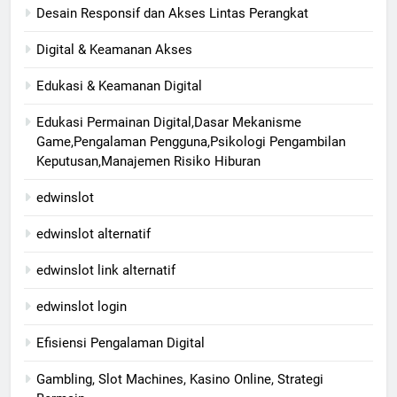
Desain Responsif dan Akses Lintas Perangkat
Digital & Keamanan Akses
Edukasi & Keamanan Digital
Edukasi Permainan Digital,Dasar Mekanisme
Game,Pengalaman Pengguna,Psikologi Pengambilan
Keputusan,Manajemen Risiko Hiburan
edwinslot
edwinslot alternatif
edwinslot link alternatif
edwinslot login
Efisiensi Pengalaman Digital
Gambling, Slot Machines, Kasino Online, Strategi